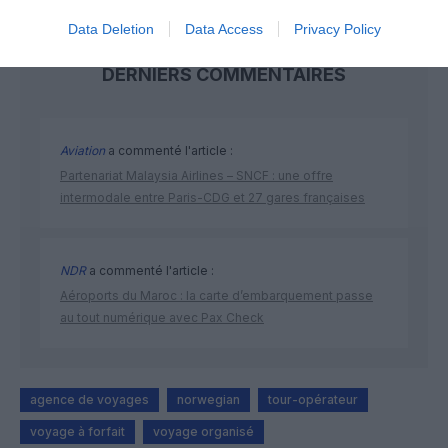
Data Deletion
Data Access
Privacy Policy
DERNIERS COMMENTAIRES
Aviation
a commenté l'article :
Partenariat Malaysia Airlines – SNCF : une offre
intermodale entre Paris-CDG et 27 gares françaises
NDR
a commenté l'article :
Aéroports du Maroc : la carte d’embarquement passe
au tout numérique avec Pax Check
agence de voyages
norwegian
tour-opérateur
voyage à forfait
voyage organisé