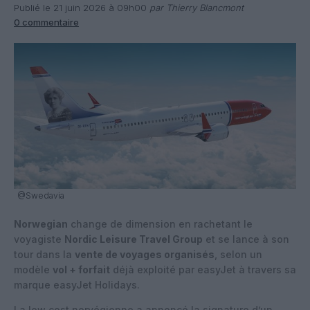
Publié le 21 juin 2026 à 09h00
par Thierry Blancmont
0 commentaire
@Swedavia
Norwegian
change de dimension en rachetant le
voyagiste
Nordic Leisure Travel Group
et se lance à son
tour dans la
vente de voyages organisés
, selon un
modèle
vol + forfait
déjà exploité par easyJet à travers sa
marque easyJet Holidays.
La low cost norvégienne a annoncé la signature d’un