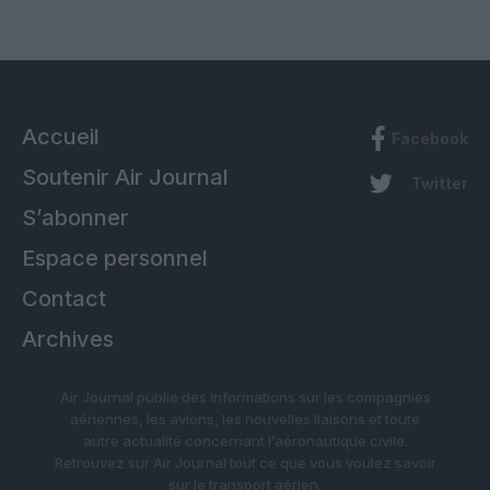
Accueil
Facebook
Soutenir Air Journal
Twitter
S’abonner
Espace personnel
Contact
Archives
Air Journal publie des informations sur les compagnies
aériennes, les avions, les nouvelles liaisons et toute
autre actualité concernant l’aéronautique civile.
Retrouvez sur Air Journal tout ce que vous voulez savoir
sur le transport aérien.