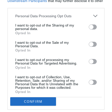
Downstream Participants
that may further disclose it to other
third parties.
Aucun commentaire !
Personal Data Processing Opt Outs
LAISSER UN COMMENTAIRE
I want to opt-out of the Sharing of my
personal data.
Opted In
I want to opt-out of the Sale of my
FAIRE UN DON
Personal Data.
Opted In
Appel aux lecteurs !
I want to opt-out of processing my
Personal Data for Targeted Advertising.
Soutenez Air Journal participez
à son
Opted In
développement !
I want to opt-out of Collection, Use,
Retention, Sale, and/or Sharing of my
Personal Data that Is Unrelated with the
Purposes for which it was collected.
NOUS SOUTENIR
Opted In
CONFIRM