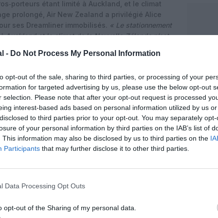
s‑porteurs étant limité à Auckland, et le climat
e prolongé, Air New Zealand a privilégié Alice
pour ses Dreamliner immobilisés.
« Le stationnement
à Auckland et le climat de la Nouvelle‑Zélande n’est
 donc Alice Springs est devenu l’emplacement
l -
Do Not Process My Personal Information
isés »
, détaille Cox.
vec ses partenaires pour effectuer sur site les
to opt-out of the sale, sharing to third parties, or processing of your per
 permettant de déposer les propulseurs et de les
formation for targeted advertising by us, please use the below opt-out s
 en laissant les avions en stockage sécurisé.
r selection. Please note that after your opt-out request is processed y
 à Alice Springs a représenté un défi logistique
eing interest-based ads based on personal information utilized by us or
d’acheminer les moteurs en atelier au moins six mois
disclosed to third parties prior to your opt-out. You may separately opt-
losure of your personal information by third parties on the IAB’s list of
s appareils »,
souligne le responsable flotte.
. This information may also be disclosed by us to third parties on the
IA
ent 1000
Participants
that may further disclose it to other third parties.
rent 1000 qui a frappé le marché au milieu des
 2020 a affecté plusieurs opérateurs de
s de procéder à des inspections renforcées, à des
l Data Processing Opt Outs
s à la mise en stockage de long‑courriers pendant
as fait exception, avec jusqu’à cinq 787‑9
o opt-out of the Sharing of my personal data.
 pesé sur sa capacité transpacifique et sur