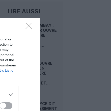
LIRE AUSSI
RIYAD–BOMBAY :
RIYADH AIR OUVRE
SA PREMIÈRE
sonal or
ROUTE
ection to
RÉGULIÈRE...
ou may
 personal
out of the
AIR INDIA OUVRE
 downstream
UNE LIAISON
B’s List of
SAISONNIÈRE
MUMBAI–
TORONTO ET...
ROLLS-ROYCE DIT
AVOIR QUASIMENT