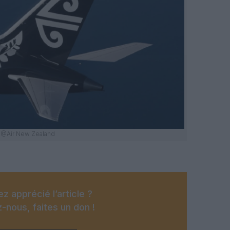
@Air New Zealand
z apprécié l’article ?
-nous, faites un don !