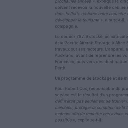
prochaines années »
, explique le dir
doivent recevoir la nouvelle cabine d
dans la flotte renforce notre capacité
développer le tourisme »
, ajoute‑t‑il
compagnie.
Le dernier 787‑9 stocké, immatricul
Asia Pacific Aircraft Storage à Alic
travaux sur ses moteurs. L’appareil a
Auckland, avant de reprendre les vo
Francisco, puis vers des destinatio
Perth.
Un programme de stockage et de 
Pour Robert Cox, responsable du proj
service est le résultat d’un progra
défi n’était pas seulement de trouver 
maintenir, protéger la condition de la
moteurs afin de remettre ces avions e
possible »,
explique‑t‑il.