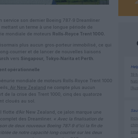
n service son dernier Boeing 787‑9 Dreamliner
e, mettant un terme à une longue période de
urie mondiale de moteurs
Rolls‑Royce Trent 1000.
sormais plus aucun gros‑porteur immobilisé, ce qui
ong‑courrier et de lancer de nouvelles liaisons
urch
vers
Singapour, Tokyo‑Narita et Perth
.
Hel
ent opérationnelle
19 h
 pénurie mondiale de moteurs Rolls‑Royce Trent 1000
Nati
eils,
Air New Zealand
ne compte plus aucun
l’Au
rt de la crise des Trent 1000, cinq des quatorze
t cloués au sol.
Sauf
l flotte d’Air New Zealand, ce jalon marque une
Inci
 complet des Dreamliner.
« Avec la finalisation de
chi
aison de deux nouveaux Boeing 787‑9 d’ici la fin de
cour
iblée de notre capacité long‑courrier sur les deux