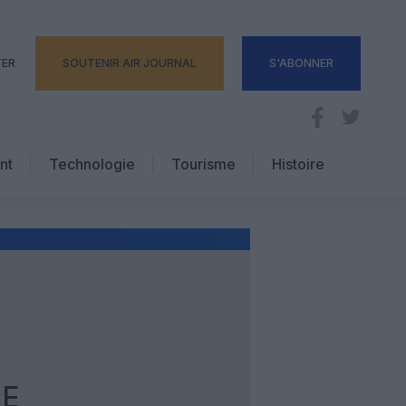
TER
SOUTENIR AIR JOURNAL
S'ABONNER
nt
Technologie
Tourisme
Histoire
Pratique
Hôtellerie
Voyages d’affaires
CE