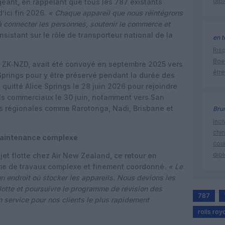
dip
igeant, en rappelant que tous les 787 existants
’ici fin 2026.
« Chaque appareil que nous réintégrons
 à connecter les personnes, soutenir le commerce et
, insistant sur le rôle de transporteur national de la
en t
Risq
Boe
é ZK‑NZD, avait été convoyé en septembre 2025 vers
être
e Springs pour y être préservé pendant la durée des
 quitté Alice Springs le 28 juin 2026 pour rejoindre
ls commerciaux le 30 juin, notamment vers San
ns régionales comme Rarotonga, Nadi, Brisbane et
Bru
Inci
chi
maintenance complexe
cour
dip
et flotte chez Air New Zealand, ce retour en
mme de travaux complexe et finement coordonné.
« Le
un endroit où stocker les appareils. Nous devions les
 flotte et poursuivre le programme de révision des
787
n service pour nos clients le plus rapidement
rolls roy