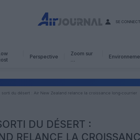
SE CONNEC
Low
Zoom sur
Perspective
Environneme
cost
…
Edito
En chiffres
Avis d’expert
 sorti du désert : Air New Zealand relance la croissance long‑courrier
AJ Académie
Vidéo
SORTI DU DÉSERT :
ND RELANCE LA CROISSAN