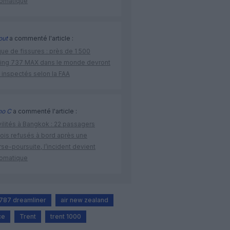
lomatique
out
a commenté l'article :
ue de fissures : près de 1 500
ing 737 MAX dans le monde devront
 inspectés selon la FAA
no C
a commenté l'article :
vilités à Bangkok : 22 passagers
nois refusés à bord après une
se-poursuite, l’incident devient
lomatique
787 dreamliner
air new zealand
ce
Trent
trent 1000