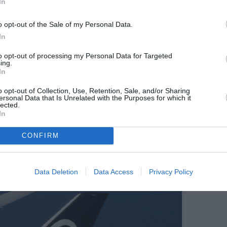
In
o opt-out of the Sale of my Personal Data.
ch vers l’Asie et l’Australie
In
rivée de deux nouveaux appareils s’inscrivent
to opt-out of processing my Personal Data for Targeted
veloppement du réseau international au départ de
ing.
South Island. En mai 2026, Air New Zealand a
In
sonnières sans escale vers Singapour (à partir du
o opt-out of Collection, Use, Retention, Sale, and/or Sharing
rtir du 28 novembre 2026) et Perth (à partir du
ersonal Data that Is Unrelated with the Purposes for which it
liner et rendues possibles par la disponibilité
lected.
In
situation se normaliser, Air New Zealand reste encore
CONFIRM
 flotte moyen‑courrier. La compagnie indique que
ellement immobilisés en raison de difficultés liées
ix appareils au plus fort de la perturbation.
Data Deletion
Data Access
Privacy Policy