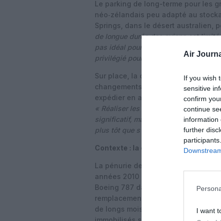
Le parking de long-terme pour les gro
néo‑zélandais peu adapté au stockag
Springs, dans le désert australien, 
de longue durée des avions est limité 
pas idéal pour un stockage prolongé,
Air Journa
privilégié pour les Dreamliner immobil
Sur place, la compagnie a travaillé a
If you wish 
changements de moteurs Trent 1000,
sensitive in
expédier en atelier de révision tout
confirm you
« Réaliser les changements de moteurs
continue se
significatif, mais cela nous a permis 
information 
further disc
plus tôt que s’ils étaient restés sur le
participants
Contexte : la crise mondiale des Tr
Downstream 
La pénurie de moteurs Rolls‑Royce T
années 2010 et au début des années
Boeing 787 dans le monde, contraint
Persona
remplacements de modules et parfoi
de longs mois. Air New Zealand n’a p
I want t
immobilisés simultanément, ce qui a