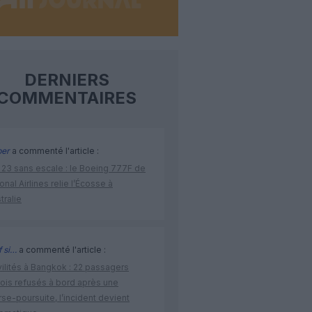
DERNIERS
COMMENTAIRES
per
a commenté l'article :
 23 sans escale : le Boeing 777F de
onal Airlines relie l’Écosse à
stralie
 si…
a commenté l'article :
vilités à Bangkok : 22 passagers
nois refusés à bord après une
se-poursuite, l’incident devient