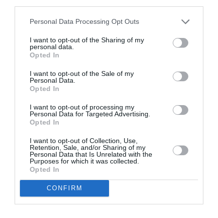
third parties.
Appel aux lecteurs !
Soutenez Air Journal participez
à son
Personal Data Processing Opt Outs
développement !
I want to opt-out of the Sharing of my
personal data.
Opted In
NOUS SOUTENIR
I want to opt-out of the Sale of my
Personal Data.
Opted In
I want to opt-out of processing my
Personal Data for Targeted Advertising.
Opted In
I want to opt-out of Collection, Use,
DERNIERS COMMENTAIRES
Retention, Sale, and/or Sharing of my
Personal Data that Is Unrelated with the
Purposes for which it was collected.
Opted In
Bizness
a commenté l'article :
CONFIRM
Pointe‑à‑Pitre – Panama City : Air France ouvre un pont
aérien vers l’Amérique latine