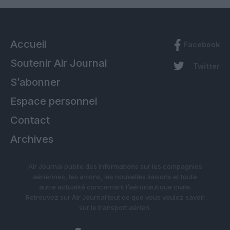
Accueil
Facebook
Soutenir Air Journal
Twitter
S’abonner
Espace personnel
Contact
Archives
Air Journal publie des informations sur les compagnies
aériennes, les avions, les nouvelles liaisons et toute
autre actualité concernant l’aéronautique civile.
Retrouvez sur Air Journal tout ce que vous voulez savoir
sur le transport aérien.