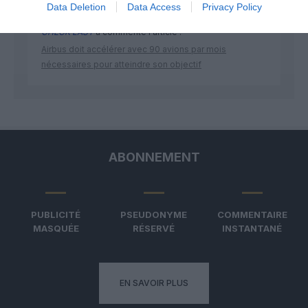
Data Deletion
Data Access
Privacy Policy
CHECK LAST
a commenté l'article :
Airbus doit accélérer avec 90 avions par mois
nécessaires pour atteindre son objectif
ABONNEMENT
PUBLICITÉ
PSEUDONYME
COMMENTAIRE
MASQUÉE
RÉSERVÉ
INSTANTANÉ
EN SAVOIR PLUS