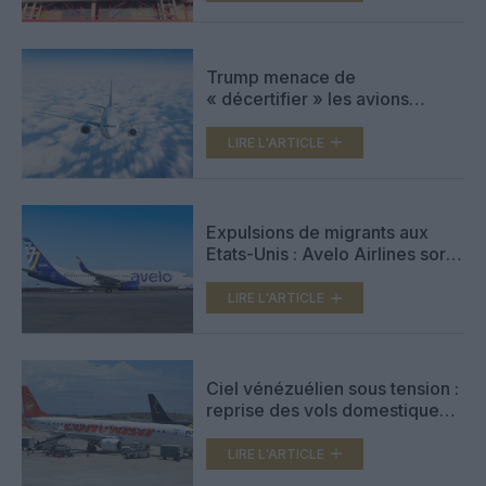
Trump menace de
« décertifier » les avions
canadiens aux États-Unis sur
fond de querelle autour de
LIRE L'ARTICLE
Gulfstream
Expulsions de migrants aux
Etats-Unis : Avelo Airlines sort
du dispositif, Daedalus Aviation
prend le relais
LIRE L'ARTICLE
Ciel vénézuélien sous tension :
reprise des vols domestiques,
prudence maintenue sur
l’international
LIRE L'ARTICLE