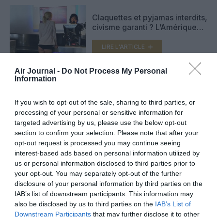
Claquettes et pyjamas interdits,
civisme garanti ? L’Amérique
de Trump s’attaque au look des
passagers
LIRE L'ARTICLE
Air Journal -
Do Not Process My Personal
Information
Six compagnies aériennes
annulent leurs liaisons avec le
If you wish to opt-out of the sale, sharing to third parties, or
Venezuela après
processing of your personal or sensitive information for
l’avertissement de la FAA
LIRE L'ARTICLE
targeted advertising by us, please use the below opt-out
section to confirm your selection. Please note that after your
opt-out request is processed you may continue seeing
interest-based ads based on personal information utilized by
VOIR PLUS D'ARTICLES
us or personal information disclosed to third parties prior to
your opt-out. You may separately opt-out of the further
disclosure of your personal information by third parties on the
IAB’s list of downstream participants. This information may
also be disclosed by us to third parties on the
IAB’s List of
FAIRE UN DON
Downstream Participants
that may further disclose it to other