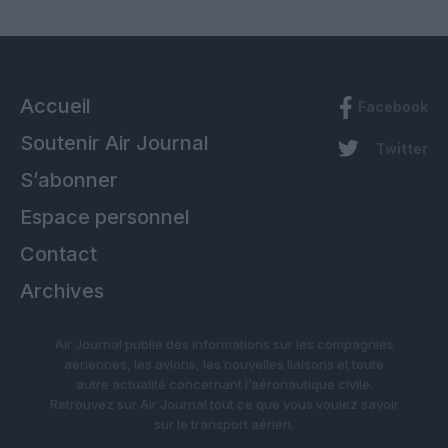
Accueil
Facebook
Soutenir Air Journal
Twitter
S’abonner
Espace personnel
Contact
Archives
Air Journal publie des informations sur les compagnies
aériennes, les avions, les nouvelles liaisons et toute
autre actualité concernant l’aéronautique civile.
Retrouvez sur Air Journal tout ce que vous voulez savoir
sur le transport aérien.