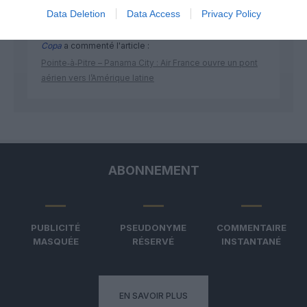
Data Deletion
Data Access
Privacy Policy
Copa
a commenté l'article :
Pointe‑à‑Pitre – Panama City : Air France ouvre un pont
aérien vers l’Amérique latine
ABONNEMENT
PUBLICITÉ
PSEUDONYME
COMMENTAIRE
MASQUÉE
RÉSERVÉ
INSTANTANÉ
EN SAVOIR PLUS