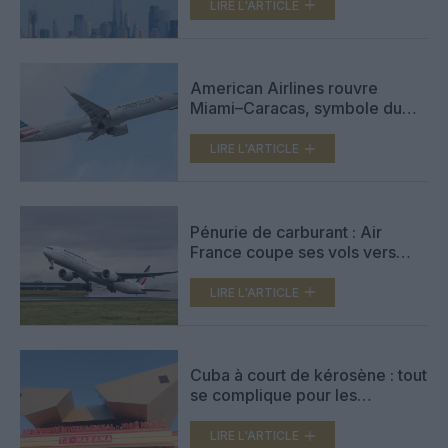
d’un chaos avant la Coupe du
LIRE L'ARTICLE
monde
American Airlines rouvre
Miami–Caracas, symbole du
rapprochement États-Unis–
Venezuela
LIRE L'ARTICLE
Pénurie de carburant : Air
France coupe ses vols vers
Cuba jusqu’à la mi‑juin
LIRE L'ARTICLE
Cuba à court de kérosène : tout
se complique pour les
opérations aériennes
LIRE L'ARTICLE