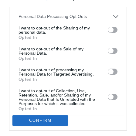
third parties.
Appel aux lecteurs !
Soutenez Air Journal participez
à son
Personal Data Processing Opt Outs
développement !
I want to opt-out of the Sharing of my
personal data.
Opted In
NOUS SOUTENIR
I want to opt-out of the Sale of my
Personal Data.
Opted In
I want to opt-out of processing my
Personal Data for Targeted Advertising.
Opted In
I want to opt-out of Collection, Use,
Retention, Sale, and/or Sharing of my
DERNIERS COMMENTAIRES
Personal Data that Is Unrelated with the
Purposes for which it was collected.
Opted In
Djm
a commenté l'article :
CONFIRM
Après Emirates, Lufthansa remet en cause la réception
de Boeing 777-9 déjà construits