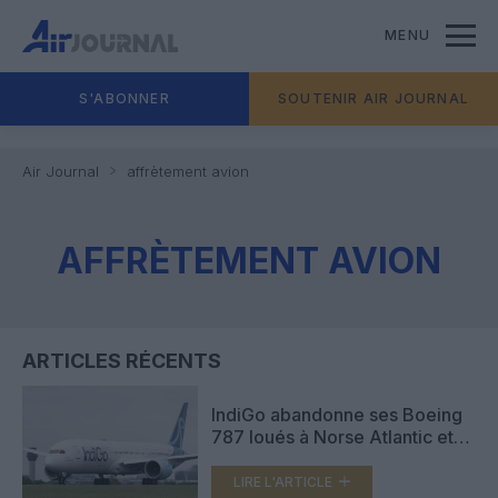
MENU
S'ABONNER
SOUTENIR AIR JOURNAL
Air Journal
affrètement avion
AFFRÈTEMENT AVION
ARTICLES RÉCENTS
IndiGo abandonne ses Boeing
787 loués à Norse Atlantic et
suspend ses opérations long-
courriers en gros-porteurs
LIRE L'ARTICLE