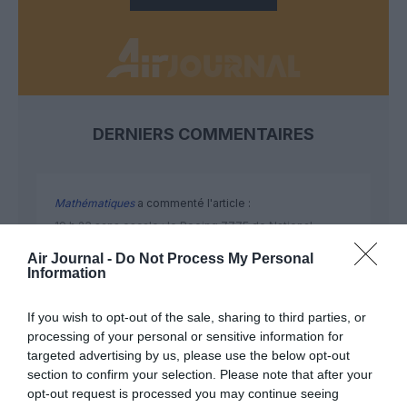
DERNIERS COMMENTAIRES
Mathématiques
a commenté l'article :
19 h 23 sans escale : le Boeing 777F de National
Airlines relie l’Écosse à l’Australie
Air Journal -
Do Not Process My Personal
Information
Badissi novembri
a commenté l'article :
If you wish to opt-out of the sale, sharing to third parties, or
Nice–Corse : ces vols électriques qui se profilent à
processing of your personal or sensitive information for
targeted advertising by us, please use the below opt-out
l’horizon 2030
section to confirm your selection. Please note that after your
opt-out request is processed you may continue seeing