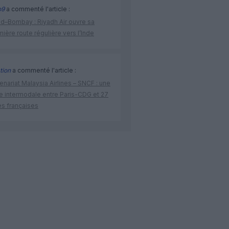
o9
a commenté l'article :
ad–Bombay : Riyadh Air ouvre sa
ière route régulière vers l’Inde
tion
a commenté l'article :
enariat Malaysia Airlines – SNCF : une
re intermodale entre Paris-CDG et 27
es françaises