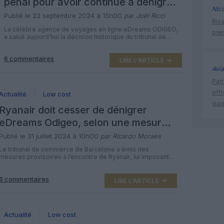
pénal pour avoir continué à dénigrer
Nic
eDreams
Publié le 23 septembre 2024 à 15h00
par Joël Ricci
Riy
La célèbre agence de voyages en ligne eDreams ODIGEO,
prem
a salué aujourd’hui la décision historique du tribunal de
commerce n° 12 de Barcelone d’adresser un avertissement
pénal formel à Ryanair Holdings plc pour non-respect de
6 commentaires
l’injonction du tribunal de cesser de dénigrer eDreams
LIRE L'ARTICLE
ODIGEO et son programme d’abonnement Prime. Cette
Avia
action en justice fait suite […]
Part
off
Actualité
Low cost
gar
Ryanair doit cesser de dénigrer
eDreams Odigeo, selon une mesure
provisoire d’un tribunal espagnol
Publié le 31 juillet 2024 à 10h00
par Ricardo Moraes
Le tribunal de commerce de Barcelone a émis des
mesures provisoires à l’encontre de Ryanair, lui imposant
de cesser immédiatement ses comportements dénigrants
à l’égard d’eDreams ODIGEO, une agence de voyages en
6 commentaires
ligne (OTA) et de ses produits. Alors que Ryanair avait pris
LIRE L'ARTICLE
l’habitude de discréditer les fameuses “OTA pirates “, des
agences de voyages […]
Actualité
Low cost