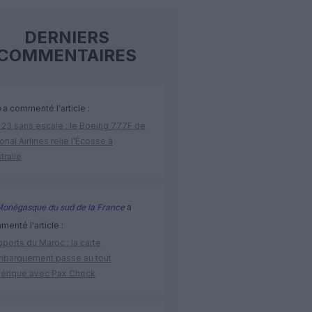
DERNIERS
COMMENTAIRES
p
a commenté l'article :
 23 sans escale : le Boeing 777F de
onal Airlines relie l’Écosse à
stralie
Monégasque du sud de la France
a
enté l'article :
ports du Maroc : la carte
mbarquement passe au tout
érique avec Pax Check