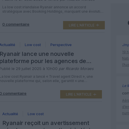
La low cost irlandaise Ryanair annonce un accord
stratégique avec Booking Holdings, marquant une évolution
dans sa relation avec les agences de voyage en ligne.
Ryanair a officialisé mardi 26 août un partenariat
0 commentaire
stratégique avec Booking Holdings, acteur mondial
LIRE L'ARTICLE
regroupant Booking.com, KAYAK, Priceline et Agoda.
Désormais, les clients utilisant ces plateformes auront
accès à l’ensemble […]
Actualité
Low cost
Perspective
Jm
19 h
Ryanair lance une nouvelle
Nati
plateforme pour les agences de
l’Au
voyage offline et en faveur d’une
Publié le 29 juillet 2025 à 10h00
par Ricardo Moraes
« transparence tarifaire »
La low cost Ryanair a lancé « Travel agent Direct », une
nouvelle plateforme qui, selon elle, garantit « une
transparence totale » sur les tarifs pour les passagers
Le 
réservant des vols Ryanair via des agences de voyage.
comm
0 commentaire
Ryanair a annoncé ce lundi 28 juillet le lancement de «
LIRE L'ARTICLE
Travel Agent Direct » (TAD), une nouvelle plateforme de
Aéro
distribution […]
d’e
num
Actualité
Low cost
Ryanair reçoit un avertissement