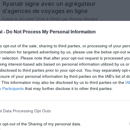
Ryanair signe avec un agrégateur
d’agences de voyages en ligne
Publié le 30 juillet 2024 à 13h00
par Ricardo Moraes
Ryanair a annoncé le 29 juillet son tout premier partenariat «
Agrégateur OTA Approuvée » avec Paxport, qui sera
l -
Do Not Process My Personal Information
désormais autorisé à proposer les vols à bas prix de
Ryanair à son réseau de partenaires OTA à condition qu’ils
0 commentaire
« fournissent une transparence totale des prix des produits
LIRE L'ARTICLE
to opt-out of the sale, sharing to third parties, or processing of your per
Ryanair ». Cet accord garantira également que les clients
formation for targeted advertising by us, please use the below opt-out s
[…]
r selection. Please note that after your opt-out request is processed y
eing interest-based ads based on personal information utilized by us or
Actualité
disclosed to third parties prior to your opt-out. You may separately opt-
Ryanair gagne une décision de
losure of your personal information by third parties on the IAB’s list of
justice en Allemagne contre une
. This information may also be disclosed by us to third parties on the
IA
agence en ligne
Participants
that may further disclose it to other third parties.
Publié le 26 juillet 2024 à 14h00
par Ricardo Moraes
Ryanair a confirmé jeudi 25 juillet que le tribunal régional de
Berlin en Allemagne avait statué en faveur de Ryanair dans
le cadre de ses poursuites judiciaires contre l’OTA (agence
de voyage en ligne) espagnole eDreams et son site Web.
l Data Processing Opt Outs
0 commentaire
Cette décision du tribunal de Berlin intervient moins d’une
LIRE L'ARTICLE
semaine après que le tribunal du Delaware, […]
o opt-out of the Sharing of my personal data.