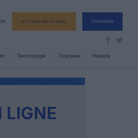
TER
SOUTENIR AIR JOURNAL
S'ABONNER
nt
Technologie
Tourisme
Histoire
Pratique
Hôtellerie
Voyages d’affaires
 LIGNE