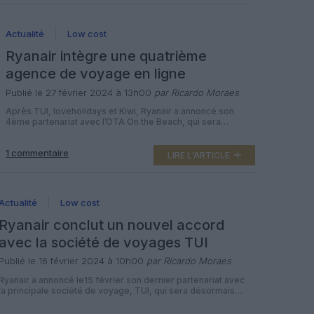
Actualité
Low cost
Ryanair intègre une quatrième
agence de voyage en ligne
Publié le 27 février 2024 à 13h00
par Ricardo Moraes
Après TUI, loveholidays et Kiwi, Ryanair a annoncé son
4ème partenariat avec l’OTA On the Beach, qui sera
désormais autorisée à proposer à ses clients des vols, des
sièges et des bagages Ryanair « aux prix bas de la
1 commentaire
compagnie dans le cadre de leur forfait vacances ».
LIRE L'ARTICLE
Comme pour les autres, cet accord garantit que les clients
[…]
Actualité
Low cost
Ryanair conclut un nouvel accord
avec la société de voyages TUI
Publié le 16 février 2024 à 10h00
par Ricardo Moraes
Ryanair a annoncé le15 février son dernier partenariat avec
la principale société de voyage, TUI, qui sera désormais
autorisée à proposer des vols, des sièges et des bagages
Ryanair à ses clients dans le cadre de leurs forfaits