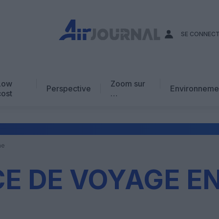
SE CONNEC
Low
Zoom sur
Perspective
Environneme
cost
…
Edito
En chiffres
Avis d’expert
ne
AJ Académie
E DE VOYAGE EN
Vidéo