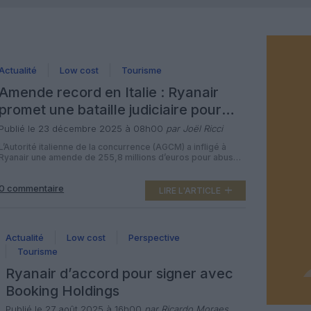
Actualité
Low cost
Tourisme
Amende record en Italie : Ryanair
promet une bataille judiciaire pour
défendre la vente directe
Publié le 23 décembre 2025 à 08h00
par Joël Ricci
L’Autorité italienne de la concurrence (AGCM) a infligé à
Ryanair une amende de 255,8 millions d’euros pour abus
présumé de position dominante sur le marché des vols à
destination et au départ de l’Italie, en particulier au
0 commentaire
détriment des agences de voyages en ligne et
LIRE L'ARTICLE
traditionnelles. La compagnie irlandaise low cost, qui
revendique 31,7 % du […]
Actualité
Low cost
Perspective
Tourisme
Ryanair d’accord pour signer avec
Booking Holdings
Publié le 27 août 2025 à 16h00
par Ricardo Moraes