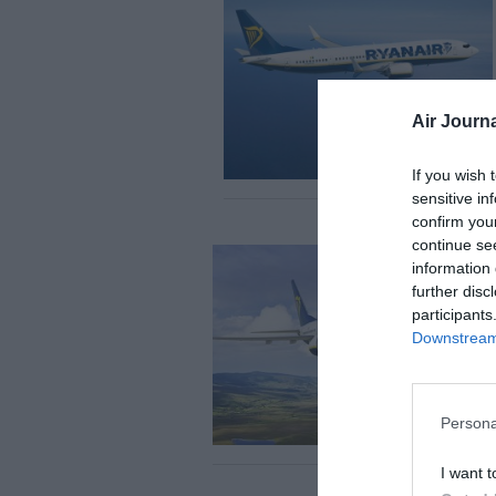
Air Journa
If you wish 
sensitive in
confirm you
continue se
information 
further disc
participants
Downstream 
Persona
I want t