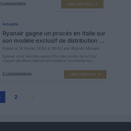
1 commentaire
vacances, « à condition qu’ils ne surfacturent pas les
LIRE L'ARTICLE
produits Ryanair à la clientèle », indique la low cost […]
Actualité
Ryanair gagne un procès en Italie sur
son modèle exclusif de distribution en
ligne
Publié le 14 février 2024 à 15h00
par Ricardo Moraes
Ryanair s’est félicitée aujourd’hui des arrêts de la Cour
d’appel de Milan rejetant de manière concluante les
allégations de Lastminute et Viaggiare selon lesquelles le
modèle de distribution en ligne exclusif de Ryanair
2 commentaires
constitue un abus de position dominante. La Cour a
LIRE L'ARTICLE
confirmé que le modèle de distribution en ligne exclusif de
Ryanair était justifié […]
1
2