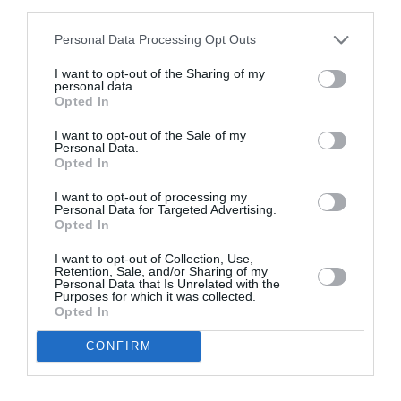
third parties.
Appel aux lecteurs !
Soutenez Air Journal participez
à son
Personal Data Processing Opt Outs
développement !
I want to opt-out of the Sharing of my
personal data.
Opted In
NOUS SOUTENIR
I want to opt-out of the Sale of my
Personal Data.
Opted In
I want to opt-out of processing my
Personal Data for Targeted Advertising.
Opted In
I want to opt-out of Collection, Use,
DERNIERS COMMENTAIRES
Retention, Sale, and/or Sharing of my
Personal Data that Is Unrelated with the
Purposes for which it was collected.
Opted In
Badissi novembri
a commenté l'article :
CONFIRM
Ryanair au Maroc : un programme hivernal record pour
relier le Royaume à 14 pays européens