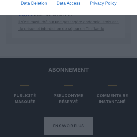
Data Deletion
Data Access
Privacy Policy
Coppola
a commenté l'article :
Il s’est masturbé sur une passagère endormie : trois ans
de prison et interdiction de séjour en Thaïlande
ABONNEMENT
PUBLICITÉ
PSEUDONYME
COMMENTAIRE
MASQUÉE
RÉSERVÉ
INSTANTANÉ
EN SAVOIR PLUS