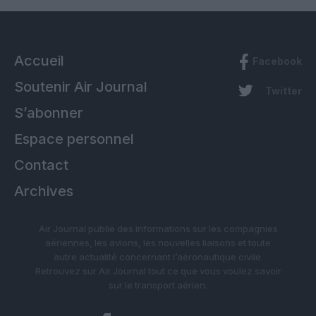
Accueil
Facebook
Soutenir Air Journal
Twitter
S’abonner
Espace personnel
Contact
Archives
Air Journal publie des informations sur les compagnies
aériennes, les avions, les nouvelles liaisons et toute
autre actualité concernant l’aéronautique civile.
Retrouvez sur Air Journal tout ce que vous voulez savoir
sur le transport aérien.