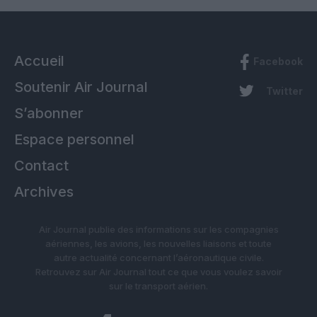
Accueil
Facebook
Soutenir Air Journal
Twitter
S’abonner
Espace personnel
Contact
Archives
Air Journal publie des informations sur les compagnies
aériennes, les avions, les nouvelles liaisons et toute
autre actualité concernant l’aéronautique civile.
Retrouvez sur Air Journal tout ce que vous voulez savoir
sur le transport aérien.