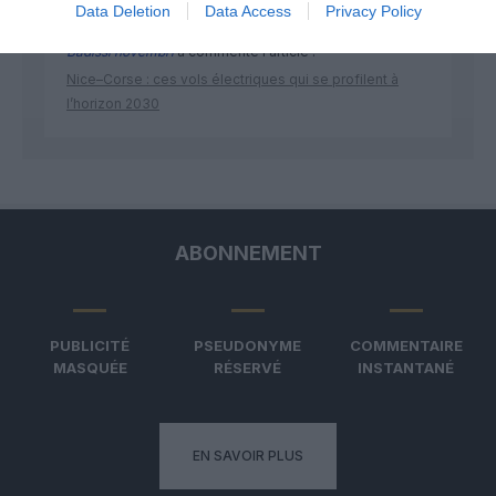
Data Deletion
Data Access
Privacy Policy
Badissi novembri
a commenté l'article :
Nice–Corse : ces vols électriques qui se profilent à
l’horizon 2030
ABONNEMENT
PUBLICITÉ
PSEUDONYME
COMMENTAIRE
MASQUÉE
RÉSERVÉ
INSTANTANÉ
EN SAVOIR PLUS