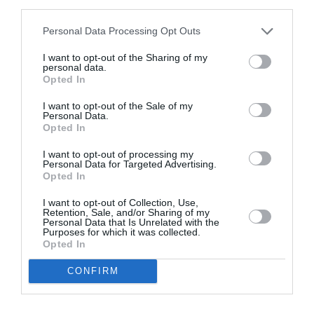
third parties.
Appel aux lecteurs !
Soutenez Air Journal participez
à son
Personal Data Processing Opt Outs
développement !
I want to opt-out of the Sharing of my
personal data.
Opted In
NOUS SOUTENIR
I want to opt-out of the Sale of my
Personal Data.
Opted In
I want to opt-out of processing my
Personal Data for Targeted Advertising.
Opted In
I want to opt-out of Collection, Use,
DERNIERS COMMENTAIRES
Retention, Sale, and/or Sharing of my
Personal Data that Is Unrelated with the
Purposes for which it was collected.
Opted In
Mathématiques
a commenté l'article :
CONFIRM
19 h 23 sans escale : le Boeing 777F de National
Airlines relie l’Écosse à l’Australie