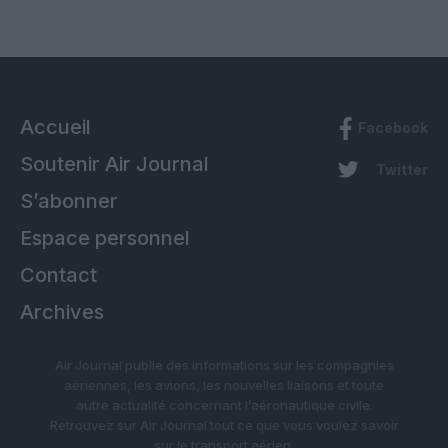
Accueil
Facebook
Soutenir Air Journal
Twitter
S’abonner
Espace personnel
Contact
Archives
Air Journal publie des informations sur les compagnies
aériennes, les avions, les nouvelles liaisons et toute
autre actualité concernant l’aéronautique civile.
Retrouvez sur Air Journal tout ce que vous voulez savoir
sur le transport aérien.