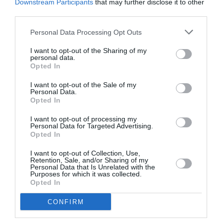
Downstream Participants
that may further disclose it to other
third parties.
Appel aux lecteurs !
Personal Data Processing Opt Outs
Soutenez Air Journal participez
à son
développement !
I want to opt-out of the Sharing of my
personal data.
Opted In
I want to opt-out of the Sale of my
NOUS SOUTENIR
Personal Data.
Opted In
I want to opt-out of processing my
Personal Data for Targeted Advertising.
Opted In
I want to opt-out of Collection, Use,
Retention, Sale, and/or Sharing of my
Personal Data that Is Unrelated with the
DERNIERS COMMENTAIRES
Purposes for which it was collected.
Opted In
CONFIRM
atplhkt
a commenté l'article :
Contrôles aux frontières entre l’Espagne et l’Italie : des