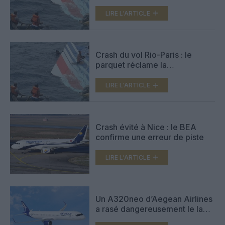
France pour homicides
involontaires
LIRE L'ARTICLE
Crash du vol Rio-Paris : le
parquet réclame la
condamnation d’Airbus et d’Air
France, verdict le 21 mai 2026
LIRE L'ARTICLE
Crash évité à Nice : le BEA
confirme une erreur de piste
LIRE L'ARTICLE
Un A320neo d’Aegean Airlines
a rasé dangereusement le lac
Léman lors de son approche