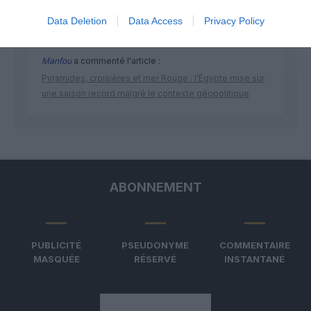
arrivées plus longues, des correspondances à risque
Data Deletion
Data Access
Privacy Policy
Manfou
a commenté l'article :
Pyramides, croisières et mer Rouge : l’Égypte mise sur
une saison record malgré le contexte géopolitique
ABONNEMENT
PUBLICITÉ
PSEUDONYME
COMMENTAIRE
MASQUÉE
RÉSERVÉ
INSTANTANÉ