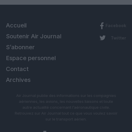
Accueil
Facebook
Soutenir Air Journal
Twitter
S’abonner
Espace personnel
Contact
Archives
Air Journal publie des informations sur les compagnies
aériennes, les avions, les nouvelles liaisons et toute
autre actualité concernant l’aéronautique civile.
Retrouvez sur Air Journal tout ce que vous voulez savoir
sur le transport aérien.