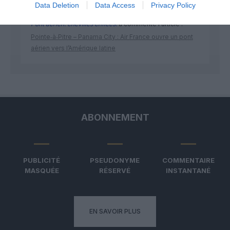
Data Deletion
Data Access
Privacy Policy
Pont aérien: chevilles enflées!
a commenté l'article :
Pointe‑à‑Pitre – Panama City : Air France ouvre un pont
aérien vers l’Amérique latine
ABONNEMENT
PUBLICITÉ
PSEUDONYME
COMMENTAIRE
MASQUÉE
RÉSERVÉ
INSTANTANÉ
EN SAVOIR PLUS