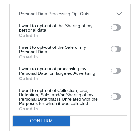
third parties.
Appel aux lecteurs !
Soutenez Air Journal participez
à son
Personal Data Processing Opt Outs
développement !
I want to opt-out of the Sharing of my
personal data.
Opted In
NOUS SOUTENIR
I want to opt-out of the Sale of my
Personal Data.
Opted In
I want to opt-out of processing my
Personal Data for Targeted Advertising.
Opted In
I want to opt-out of Collection, Use,
DERNIERS COMMENTAIRES
Retention, Sale, and/or Sharing of my
Personal Data that Is Unrelated with the
Purposes for which it was collected.
Opted In
Aviation
a commenté l'article :
CONFIRM
Pointe‑à‑Pitre – Panama City : Air France ouvre un pont
aérien vers l’Amérique latine