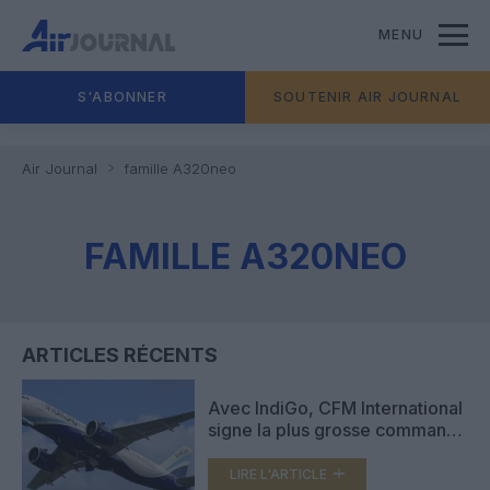
MENU
S'ABONNER
SOUTENIR AIR JOURNAL
Air Journal
famille A320neo
FAMILLE A320NEO
ARTICLES RÉCENTS
Avec IndiGo, CFM International
signe la plus grosse commande
de moteurs LEAP de son
histoire
LIRE L'ARTICLE