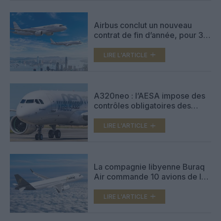
Airbus conclut un nouveau
contrat de fin d’année, pour 30
A320neo, avec le loueur de
Hong Kong CALC
LIRE L'ARTICLE
A320neo : l’AESA impose des
contrôles obligatoires des
panneaux de fuselage
LIRE L'ARTICLE
La compagnie libyenne Buraq
Air commande 10 avions de la
famille A320neo et rejoint
Airbus
LIRE L'ARTICLE