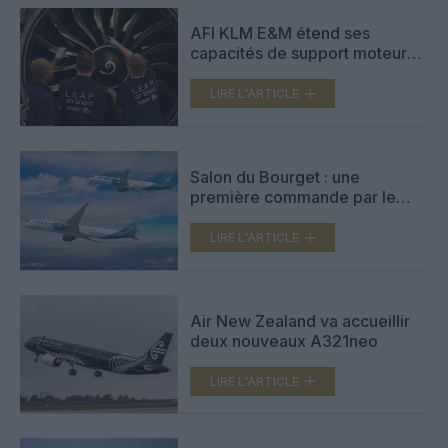
AFI KLM E&M étend ses
capacités de support moteur
LEAP-1A dédié aux A320neo
LIRE L'ARTICLE
Salon du Bourget : une
première commande par le
loueur AviLease pour des
Airbus A350F et des avions de
LIRE L'ARTICLE
la famille A320neo
Air New Zealand va accueillir
deux nouveaux A321neo
LIRE L'ARTICLE