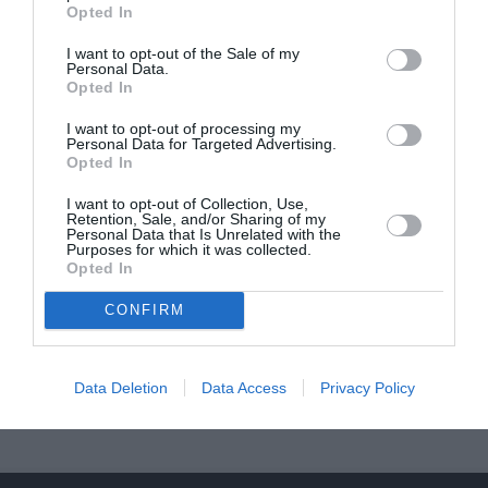
Opted In
I want to opt-out of the Sale of my
Personal Data.
Opted In
DERNIERS COMMENTAIRES
I want to opt-out of processing my
Personal Data for Targeted Advertising.
Opted In
Bizness
a commenté l'article :
I want to opt-out of Collection, Use,
Pointe‑à‑Pitre – Panama City : Air France ouvre un pont
Retention, Sale, and/or Sharing of my
Personal Data that Is Unrelated with the
aérien vers l’Amérique latine
Purposes for which it was collected.
Opted In
CONFIRM
CHECK LAST
a commenté l'article :
Airbus doit accélérer avec 90 avions par mois
nécessaires pour atteindre son objectif
Data Deletion
Data Access
Privacy Policy