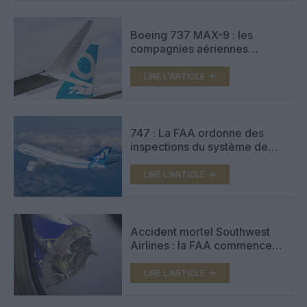
Boeing 737 MAX-9 : les
compagnies aériennes
immobilisent leurs avions pour
inspection
LIRE L'ARTICLE
747 : La FAA ordonne des
inspections du système de
protection contre la foudre
LIRE L'ARTICLE
Accident mortel Southwest
Airlines : la FAA commence
l’inspection des capots de
réacteur
LIRE L'ARTICLE