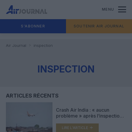
MENU
S'ABONNER
SOUTENIR AIR JOURNAL
Air Journal
inspection
INSPECTION
ARTICLES RÉCENTS
Crash Air India : « aucun
problème » après l’inspection
des interrupteurs de
commande de carburant de sa
LIRE L'ARTICLE