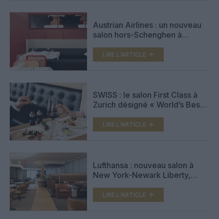
Austrian Airlines : un nouveau
salon hors-Schenghen à
l’aéroport de Vienne
LIRE L'ARTICLE
SWISS : le salon First Class à
Zurich désigné « World’s Best
Airline Lounge for Dining 2024
»
LIRE L'ARTICLE
Lufthansa : nouveau salon à
New York-Newark Liberty,
Shanghai desservie en cabine
Allegris
LIRE L'ARTICLE