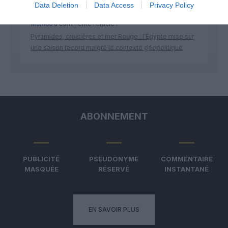
Data Deletion
Data Access
Privacy Policy
Manfou
a commenté l'article :
Pyramides, croisières et mer Rouge : l’Égypte mise sur
une saison record malgré le contexte géopolitique
ABONNEMENT
PUBLICITÉ
PSEUDONYME
COMMENTAIRE
MASQUÉE
RÉSERVÉ
INSTANTANÉ
EN SAVOIR PLUS