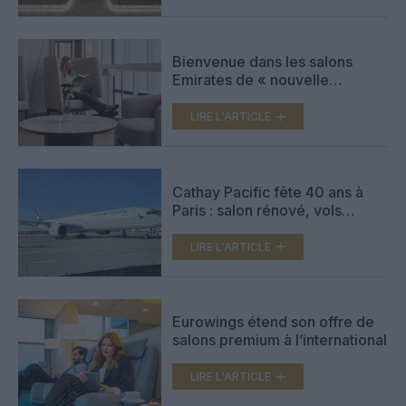
Bienvenue dans les salons
Emirates de « nouvelle
génération » : élégance, calme
et raffinement absolu
LIRE L'ARTICLE
Cathay Pacific fête 40 ans à
Paris : salon rénové, vols
remplis, demande premium,
Première classe en vue…
LIRE L'ARTICLE
Eurowings étend son offre de
salons premium à l’international
LIRE L'ARTICLE