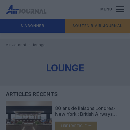
MENU
S'ABONNER
SOUTENIR AIR JOURNAL
Air Journal
lounge
LOUNGE
ARTICLES RÉCENTS
80 ans de liaisons Londres-
New York : British Airways
renforce l’expérience premium
au sol à Newark Liberty
LIRE L'ARTICLE