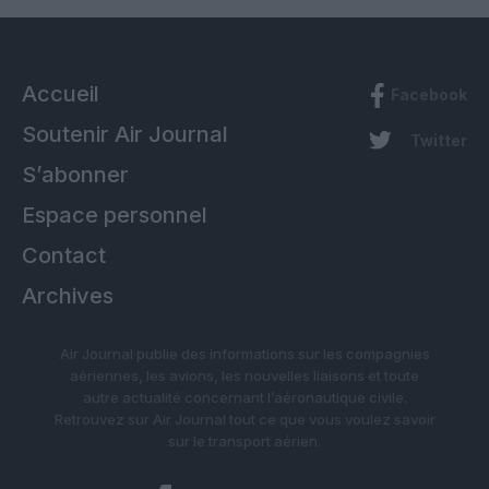
Accueil
Facebook
Soutenir Air Journal
Twitter
S’abonner
Espace personnel
Contact
Archives
Air Journal publie des informations sur les compagnies
aériennes, les avions, les nouvelles liaisons et toute
autre actualité concernant l’aéronautique civile.
Retrouvez sur Air Journal tout ce que vous voulez savoir
sur le transport aérien.