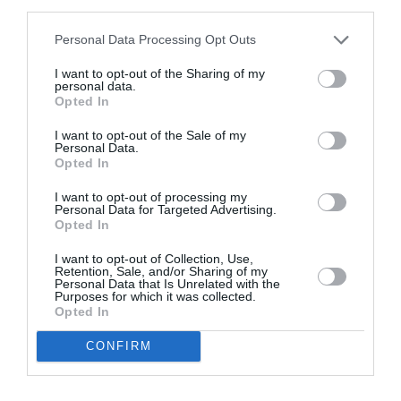
third parties.
Appel aux lecteurs !
Soutenez Air Journal participez
à son
Personal Data Processing Opt Outs
développement !
I want to opt-out of the Sharing of my
personal data.
Opted In
NOUS SOUTENIR
I want to opt-out of the Sale of my
Personal Data.
Opted In
I want to opt-out of processing my
Personal Data for Targeted Advertising.
Opted In
I want to opt-out of Collection, Use,
DERNIERS COMMENTAIRES
Retention, Sale, and/or Sharing of my
Personal Data that Is Unrelated with the
Purposes for which it was collected.
Opted In
atplhkt
a commenté l'article :
CONFIRM
Contrôles aux frontières entre l’Espagne et l’Italie : des
arrivées plus longues, des correspondances à risque