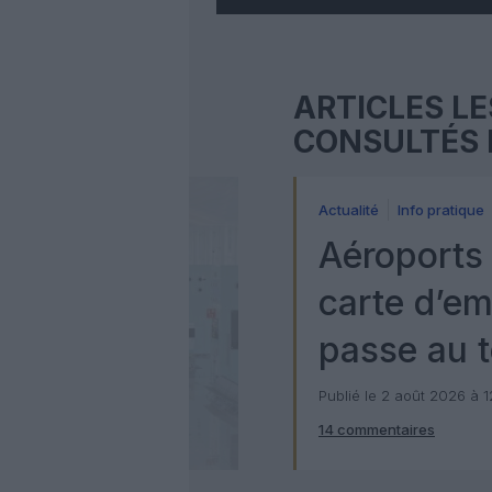
ARTICLES LE
CONSULTÉS 
Actualité
Info pratique
Aéroports 
carte d’e
passe au t
numérique
Publié le 2 août 2026 à 
14 commentaires
Check