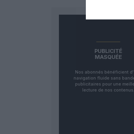
PUBLICITÉ
MASQUÉE
Nos abonnés bénéficient d
navigation fluide sans ban
publicitaires pour une meill
lecture de nos contenus