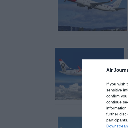
Air Journa
If you wish 
sensitive in
confirm you
continue se
information 
further disc
participants
Downstream 