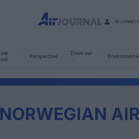
SE CONNEC
Low
Zoom sur
Perspective
Environneme
cost
…
Edito
En chiffres
Avis d’expert
AJ Académie
NORWEGIAN AI
Vidéo