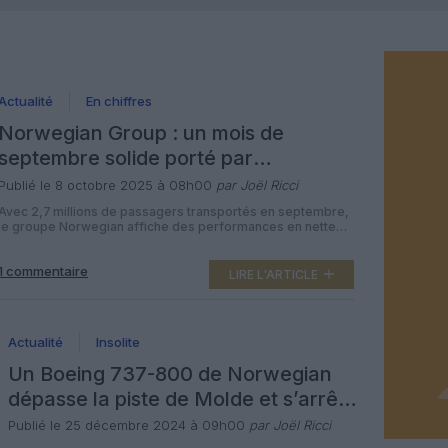
Actualité
En chiffres
Norwegian Group : un mois de
septembre solide porté par
l’expansion du réseau et une
Publié le 8 octobre 2025 à 08h00
par Joël Ricci
commande majeure
Avec 2,7 millions de passagers transportés en septembre,
le groupe Norwegian affiche des performances en nette
progression et confirme sa stratégie de croissance,
portée par une importante commande de Boeing 737 MAX
1 commentaire
et de nouvelles liaisons internationales. Malgré des
LIRE L'ARTICLE
perturbations ponctuelles de l’espace aérien au Danemark
et en Norvège, le groupe a maintenu un haut niveau de
ponctualité. […]
Actualité
Insolite
Un Boeing 737-800 de Norwegian
dépasse la piste de Molde et s’arrête
à seulement 15 mètres de la mer
Publié le 25 décembre 2024 à 09h00
par Joël Ricci