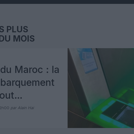
S PLUS
DU MOIS
du Maroc : la
mbarquement
out
 avec Pax
12h00
par Alain Hai