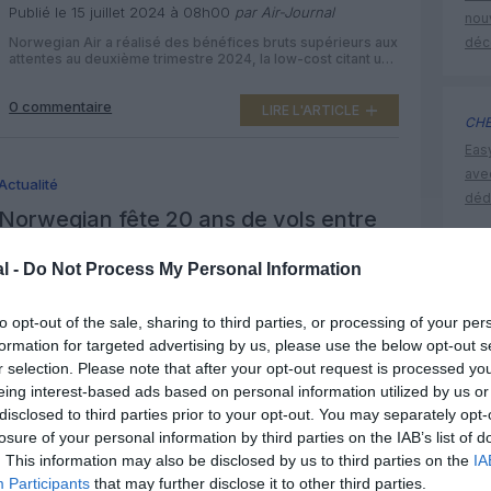
de pénurie d’avions
Publié le 15 juillet 2024 à 08h00
par Air-Journal
nouv
Norwegian Air a réalisé des bénéfices bruts supérieurs aux
déc
attentes au deuxième trimestre 2024, la low-cost citant une
amélioration des coûts d’exploitation et de son cash flow.
Elle a enregistré un résultat opérationnel (Ebit) de 593
0 commentaire
millions de couronnes norvégiennes (50,90 millions
LIRE L'ARTICLE
CHE
d’euros) pour le trimestre, au dessus des attentes des
analystes, qui tablaient 386 […]
Eas
ave
Actualité
déd
Norwegian fête 20 ans de vols entre
la Norvège et l’Italie
l -
Do Not Process My Personal Information
Publié le 3 avril 2024 à 14h00
par Ricardo Moraes
Le 2 avril 2004, le tout premier vol de Norwegian à
to opt-out of the sale, sharing to third parties, or processing of your per
destination de l’Italie a décollé d’Oslo à 16h20 avec 144
passagers à bord à destination de Pise. Depuis lors,
formation for targeted advertising by us, please use the below opt-out s
Norwegian a transporté plus de 3,5 millions de passagers
r selection. Please note that after your opt-out request is processed y
0 commentaire
entre la Norvège et l’Italie.Des villes historiques et
LIRE L'ARTICLE
animées, des plages magnifiques, des lacs magnifiques et
eing interest-based ads based on personal information utilized by us or
[…]
disclosed to third parties prior to your opt-out. You may separately opt-
losure of your personal information by third parties on the IAB’s list of
Actualité
. This information may also be disclosed by us to third parties on the
IA
Norwegian finalise le rachat de
Participants
that may further disclose it to other third parties.