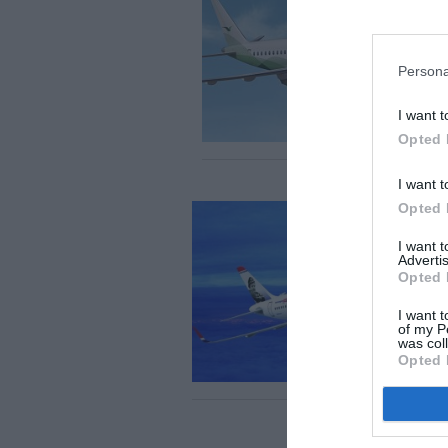
Persona
I want t
Opted 
I want t
Opted 
I want 
Advertis
Opted 
I want t
of my P
was col
Opted 