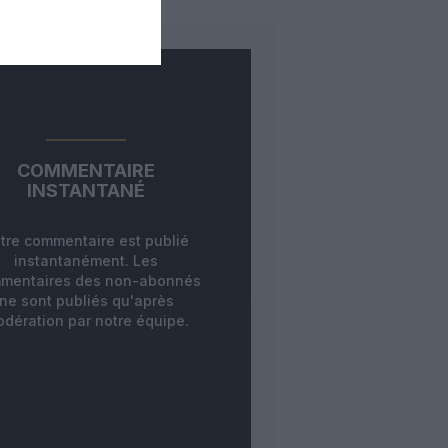
COMMENTAIRE
INSTANTANÉ
tre commentaire est publié
instantanément. Les
mentaires des non-abonnés
ne sont publiés qu'après
dération par notre équipe.