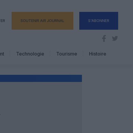
TER
SOUTENIR AIR JOURNAL
S'ABONNER
nt
Technologie
Tourisme
Histoire
Pratique
Hôtellerie
Voyages d’affaires
R