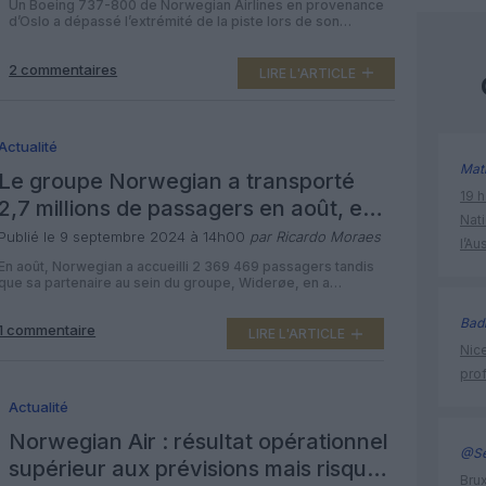
Un Boeing 737-800 de Norwegian Airlines en provenance
d’Oslo a dépassé l’extrémité de la piste lors de son
atterrissage à Molde, en Norvège, s’arrêtant à seulement
15 mètres de la mer, le 19 décembre. Le vol Norwegian
2 commentaires
DY430 a décollé avec environ une heure de retard, à 18h19,
LIRE L'ARTICLE
le 19 décembre, pour un court vol […]
Actualité
Mat
Le groupe Norwegian a transporté
19 h
2,7 millions de passagers en août, en
Nati
croissance de 10 %
Publié le 9 septembre 2024 à 14h00
par Ricardo Moraes
l’Au
En août, Norwegian a accueilli 2 369 469 passagers tandis
que sa partenaire au sein du groupe, Widerøe, en a
accueilli 340 955, soit un total de 2 710 424 pour le groupe.
La tendance positive se poursuit avec une croissance du
Bad
1 commentaire
nombre de passagers de 10 % par rapport au mois d’août
LIRE L'ARTICLE
de l’année […]
Nice
prof
Actualité
Norwegian Air : résultat opérationnel
@Se
supérieur aux prévisions mais risque
Brux