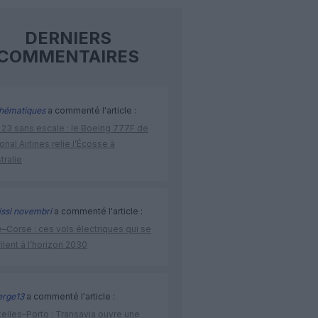
DERNIERS
COMMENTAIRES
hématiques
a commenté l'article :
 23 sans escale : le Boeing 777F de
onal Airlines relie l’Écosse à
stralie
issi novembri
a commenté l'article :
–Corse : ces vols électriques qui se
ilent à l’horizon 2030
rge13
a commenté l'article :
elles–Porto : Transavia ouvre une