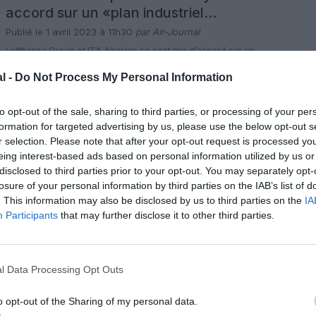
accord sur un «plan industriel
commun»
Publié le 1 avril 2023 à 11h30
par Air-Journal
Lufthansa Group et ITA Airways se sont mis d’accord sur un
«plan industriel» prévoyant le développement de la
compagnie aérienne italienne en cas de rachat par le
l -
Do Not Process My Personal Information
groupe aérien allemand. «Le plan industriel commun qui
4 commentaires
déterminera la flotte, le réseau et les objectifs
LIRE L'ARTICLE
stratégiques du développement d’ITA Airways» a figuré au
to opt-out of the sale, sharing to third parties, or processing of your per
centre d’une rencontre à […]
formation for targeted advertising by us, please use the below opt-out s
r selection. Please note that after your opt-out request is processed y
Insolite
Actualité
Technologie
eing interest-based ads based on personal information utilized by us or
Un Airbus A380 acheté pour 29
disclosed to third parties prior to your opt-out. You may separately opt-
millions d’euros
losure of your personal information by third parties on the IAB’s list of
. This information may also be disclosed by us to third parties on the
IA
Publié le 22 décembre 2022 à 10h00
par François
Participants
that may further disclose it to other third parties.
Duclos
La société de leasing Doric Nimrod Air One Ltd (DNA)
annonce avoir reçu 25,3 millions de livres sterling pour la
vente d’un Airbus A380 – à la compagnie aérienne Emirates
Airlines à qui elle louait le superjumbo. La société
l Data Processing Opt Outs
10 commentaires
d’investissement basée à Guernesey a vendu pour 25,3
LIRE L'ARTICLE
millions de livres sterling (29 millions d’euros) l’A380 […]
o opt-out of the Sharing of my personal data.