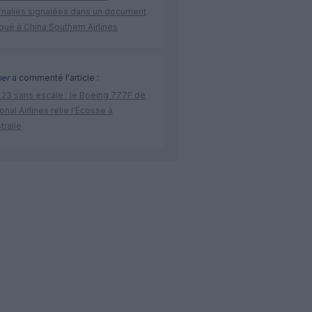
malies signalées dans un document
ibué à China Southern Airlines
per
a commenté l'article :
 23 sans escale : le Boeing 777F de
onal Airlines relie l’Écosse à
stralie