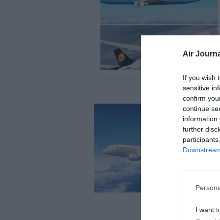
Air Journa
If you wish 
sensitive in
confirm you
continue se
information 
further disc
participants
Downstream 
Persona
I want t