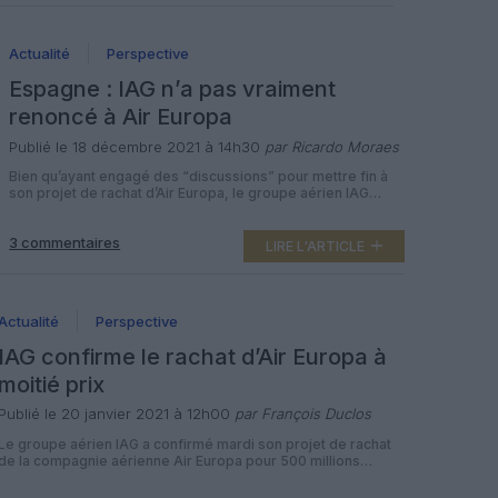
réduction des coûts et à une restructuration des finances
de […]
Actualité
Perspective
Espagne : IAG n’a pas vraiment
renoncé à Air Europa
Publié le 18 décembre 2021 à 14h30
par Ricardo Moraes
Bien qu’ayant engagé des “discussions” pour mettre fin à
son projet de rachat d’Air Europa, le groupe aérien IAG
(International Airlines Group) a précisé qu’il n’a pas renoncé
à un rapprochement sous une autre forme avec la
3 commentaires
compagnie espagnole. “Les opérations d’Air Europa sont
LIRE L'ARTICLE
très importantes d’un point de vue stratégique[…]
Malheureusement, à cause de […]
Actualité
Perspective
IAG confirme le rachat d’Air Europa à
moitié prix
Publié le 20 janvier 2021 à 12h00
par François Duclos
Le groupe aérien IAG a confirmé mardi son projet de rachat
de la compagnie aérienne Air Europa pour 500 millions
d’euros, le prix initial ayant été divisé par deux en raison de
la pandémie de Covid-19. Comme annoncé depuis le mois