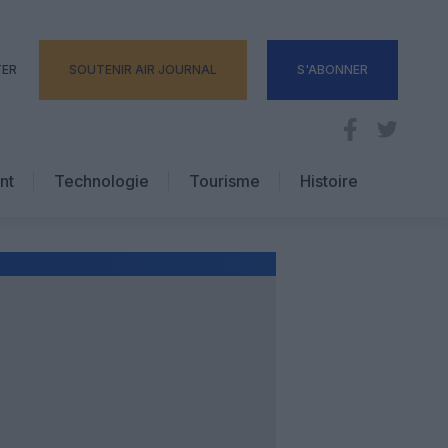
TER
SOUTENIR AIR JOURNAL
S'ABONNER
nt
Technologie
Tourisme
Histoire
Pratique
Hôtellerie
Voyages d’affaires