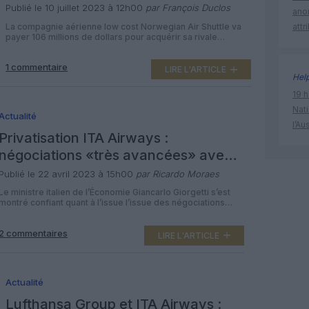
Publié le 10 juillet 2023 à 12h00
par François Duclos
ano
La compagnie aérienne low cost Norwegian Air Shuttle va
attr
payer 106 millions de dollars pour acquérir sa rivale
Wideroe, les deux devant continuer à exister séparément
mais représentant près de 60% du marché intérieur en
1 commentaire
Norvège. La spécialiste norvégienne du vol pas cher a
LIRE L'ARTICLE
Hel
annoncé le 6 juillet 2023 avoir trouvé un accord pour 1,13
[…]
19 h
Nati
Actualité
l’Au
Privatisation ITA Airways :
négociations «très avancées» avec
Lufthansa Group
Publié le 22 avril 2023 à 15h00
par Ricardo Moraes
Le ministre italien de l’Économie Giancarlo Giorgetti s’est
montré confiant quant à l’issue l’issue des négociations
avec Lufthansa Group sur une entrée au capital d’ITA
Airways, lors d’une audition au Sénat italien jeudi. Giancarlo
2 commentaires
Giorgetti a souligné qu’elles étaient «très, très avancées».
LIRE L'ARTICLE
«Bien sûr, il s’agit d’une négociation complexe, avec de
nombreuses variables, mais je pense […]
Actualité
Lufthansa Group et ITA Airways :