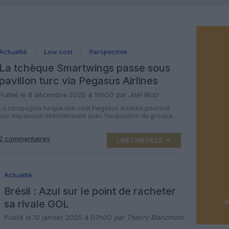
Actualité
Low cost
Perspective
La tchèque Smartwings passe sous
pavillon turc via Pegasus Airlines
Publié le 8 décembre 2025 à 16h00
par Joël Ricci
La compagnie turque low cost Pegasus Airlines poursuit
son expansion internationale avec l’acquisition du groupe
tchèque Smartwings, propriétaire de Czech Airlines, pour
154 millions d’euros. Une opération stratégique qui marque
2 commentaires
une nouvelle étape dans la consolidation du transport
LIRE L'ARTICLE
aérien européen. Pegasus Airlines, basée à Istanbul et
deuxième transporteur turc après Turkish Airlines, a
annoncé lundi avoir […]
Actualité
Brésil : Azul sur le point de racheter
sa rivale GOL
Publié le 12 janvier 2025 à 07h00
par Thierry Blancmont