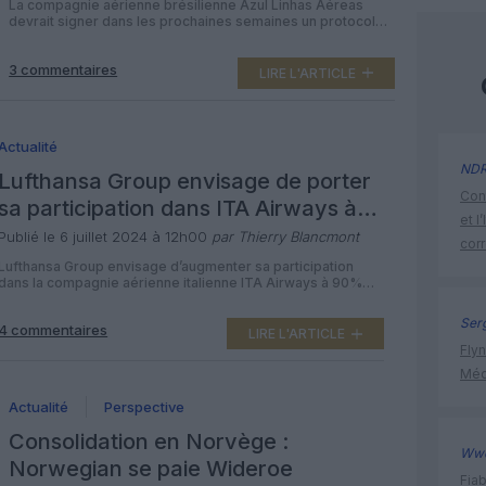
La compagnie aérienne brésilienne Azul Linhas Aéreas
devrait signer dans les prochaines semaines un protocole
d’accord avec Abra, la société mère de la compagnie
aérienne brésilienne GOL Linhas Aéreas, en vue d’un rachat
3 commentaires
de sa rivale, a rapporté mercredi le journal brésilien Valor
LIRE L'ARTICLE
Economico. L’accord ouvrirait la voie à une fusion entre Azul
et GOL […]
Actualité
ND
Lufthansa Group envisage de porter
Cont
sa participation dans ITA Airways à
et l
90%
Publié le 6 juillet 2024 à 12h00
par Thierry Blancmont
cor
Lufthansa Group envisage d’augmenter sa participation
dans la compagnie aérienne italienne ITA Airways à 90%
dès le début 2025, a déclaré Carsten Spohr, le directeur
général du groupe aérien allemand, dans un entretien
Ser
4 commentaires
publié dans le quotidien Corriere della Sera. Lufthansa
LIRE L'ARTICLE
Group a obtenu mercredi le feu vert de Bruxelles au rachat
Flyn
d’une participation initiale […]
Méd
Actualité
Perspective
Consolidation en Norvège :
Ww
Norwegian se paie Wideroe
Fia