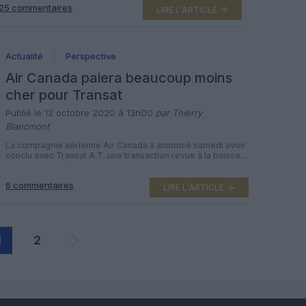
25 commentaires
dernier, le groupe rassemblant déjà British Airways, Iberia,
LIRE L'ARTICLE
Aer Lingus et les low cost […]
Actualité
Perspective
Air Canada paiera beaucoup moins
cher pour Transat
Publié le 12 octobre 2020 à 13h00
par Thierry
Blancmont
La compagnie aérienne Air Canada a annoncé samedi avoir
conclu avec Transat A.T. une transaction revue à la baisse,
de 790 à 120 millions de dollars canadiens, pour son rachat
du voyagiste opérant sa rivale Air Transat. La « transaction
6 commentaires
modifiée » annoncée le 10 octobre 2020 par la compagnie
LIRE L'ARTICLE
nationale canadienne précise qu’elle fera l’acquisition de
toutes les actions […]
1
2