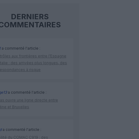
DERNIERS
COMMENTAIRES
R
a commenté l'article :
rôles aux frontières entre l’Espagne
’Italie : des arrivées plus longues, des
respondances à risque
ge13
a commenté l'article :
as ouvre une ligne directe entre
ine et Bruxelles
d
a commenté l'article :
bilité du COMAC C919 : des