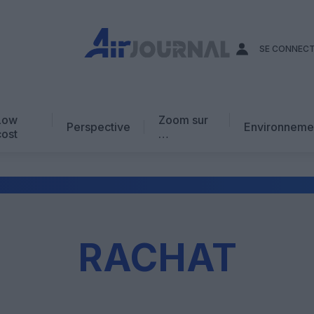
SE CONNEC
Low
Zoom sur
Perspective
Environneme
cost
…
Edito
En chiffres
Avis d’expert
AJ Académie
RACHAT
Vidéo