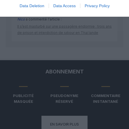
Data Deletion
Data Access
Privacy Policy
Nico
a commenté l'article :
Il s’est masturbé sur une passagère endormie : trois ans
de prison et interdiction de séjour en Thaïlande
ABONNEMENT
PUBLICITÉ
PSEUDONYME
COMMENTAIRE
MASQUÉE
RÉSERVÉ
INSTANTANÉ
EN SAVOIR PLUS