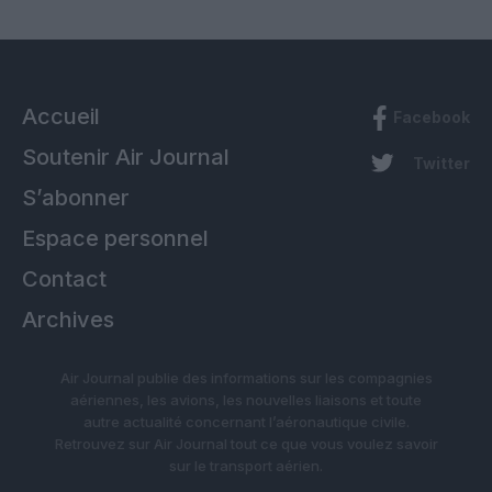
Accueil
Facebook
Soutenir Air Journal
Twitter
S’abonner
Espace personnel
Contact
Archives
Air Journal publie des informations sur les compagnies
aériennes, les avions, les nouvelles liaisons et toute
autre actualité concernant l’aéronautique civile.
Retrouvez sur Air Journal tout ce que vous voulez savoir
sur le transport aérien.