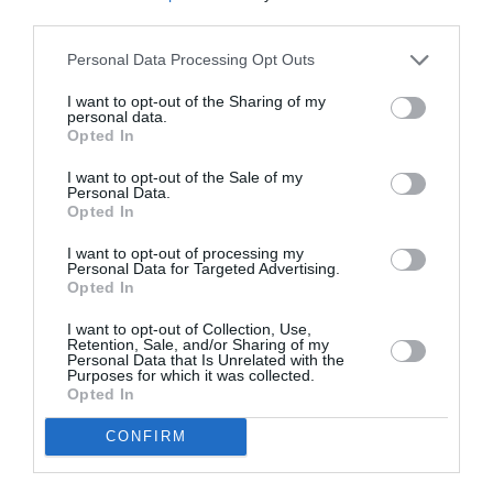
third parties.
Appel aux lecteurs !
Soutenez Air Journal participez
à son
Personal Data Processing Opt Outs
développement !
I want to opt-out of the Sharing of my
personal data.
Opted In
NOUS SOUTENIR
I want to opt-out of the Sale of my
Personal Data.
Opted In
I want to opt-out of processing my
Personal Data for Targeted Advertising.
Opted In
I want to opt-out of Collection, Use,
Retention, Sale, and/or Sharing of my
DERNIERS COMMENTAIRES
Personal Data that Is Unrelated with the
Purposes for which it was collected.
Opted In
NDR
a commenté l'article :
CONFIRM
Contrôles aux frontières entre l’Espagne et l’Italie : des
arrivées plus longues, des correspondances à risque