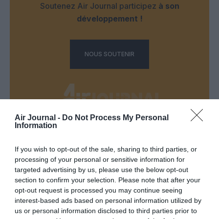
Soutenez Air Journal participez
à son
développement !
NOUS SOUTENIR
Air Journal -
Do Not Process My Personal
Information
DERNIERS COMMENTAIRES
If you wish to opt-out of the sale, sharing to third parties, or
processing of your personal or sensitive information for
targeted advertising by us, please use the below opt-out
SERGE13
a commenté l'article :
section to confirm your selection. Please note that after your
Pointe‑à‑Pitre – Panama City : Air France ouvre un pont
opt-out request is processed you may continue seeing
aérien vers l’Amérique latine
interest-based ads based on personal information utilized by
us or personal information disclosed to third parties prior to