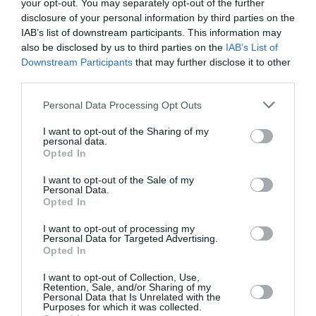
your opt-out. You may separately opt-out of the further
SERGE13
a commenté l'article :
disclosure of your personal information by third parties on the
IAB’s list of downstream participants. This information may
A380 de Lufthansa : les « vrais » sièges hublot en
also be disclosed by us to third parties on the
IAB’s List of
classe Affaires deviennent payants
Downstream Participants
that may further disclose it to other
third parties.
Personal Data Processing Opt Outs
aeroport
Tunisie
I want to opt-out of the Sharing of my
personal data.
Opted In
LIRE AUSSI
I want to opt-out of the Sale of my
Personal Data.
Opted In
REDEVANCES
I want to opt-out of processing my
AÉROPORTUAIRES : LE
Personal Data for Targeted Advertising.
SCARA CONTESTE LES
Opted In
HAUSSES...
I want to opt-out of Collection, Use,
Retention, Sale, and/or Sharing of my
Personal Data that Is Unrelated with the
Purposes for which it was collected.