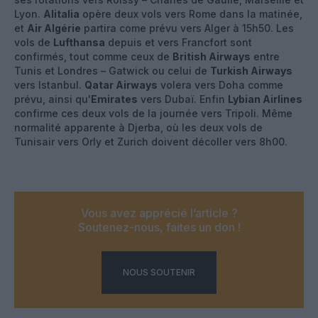
Lyon.
Alitalia
opère deux vols vers Rome dans la matinée,
et
Air Algérie
partira come prévu vers Alger à 15h50. Les
vols de
Lufthansa
depuis et vers Francfort sont
confirmés, tout comme ceux de
British Airways
entre
Tunis et Londres – Gatwick ou celui de
Turkish Airways
vers Istanbul.
Qatar Airways
volera vers Doha comme
prévu, ainsi qu'
Emirates
vers Dubaï. Enfin
Lybian Airlines
confirme ces deux vols de la journée vers Tripoli. Même
normalité apparente à Djerba, où les deux vols de
Tunisair vers Orly et Zurich doivent décoller vers 8h00.
Vous avez apprécié l’article ?
Soutenez-nous, faites un don !
NOUS SOUTENIR