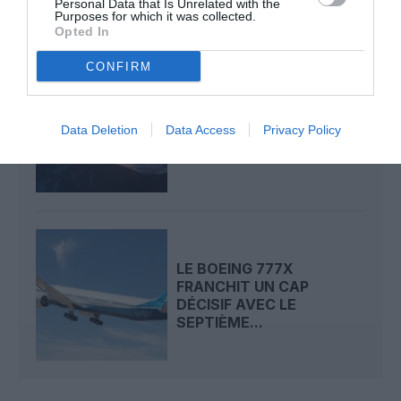
Personal Data that Is Unrelated with the
Purposes for which it was collected.
Opted In
CONFIRM
CERTIFICATION DU
BOEING 737 MAX 7 : LA
Data Deletion
Data Access
Privacy Policy
FAA DONNE ENFIN SON...
LE BOEING 777X
FRANCHIT UN CAP
DÉCISIF AVEC LE
SEPTIÈME...