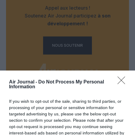
Appel aux lecteurs !
Soutenez Air Journal participez
à son
développement !
NOUS SOUTENIR
Air Journal -
Do Not Process My Personal
Information
DERNIERS COMMENTAIRES
If you wish to opt-out of the sale, sharing to third parties, or
processing of your personal or sensitive information for
targeted advertising by us, please use the below opt-out
Bruno C
a commenté l'article :
section to confirm your selection. Please note that after your
Incivilités à Bangkok : 22 passagers chinois refusés à
opt-out request is processed you may continue seeing
bord après une course-poursuite, l’incident devient
interest-based ads based on personal information utilized by