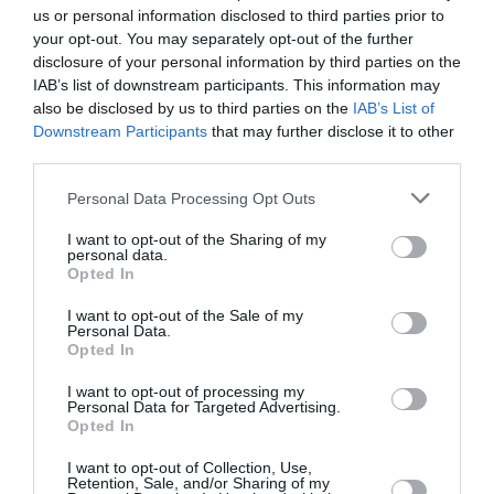
diplomatique
us or personal information disclosed to third parties prior to
your opt-out. You may separately opt-out of the further
disclosure of your personal information by third parties on the
IAB’s list of downstream participants. This information may
François Marty
a commenté l'article :
also be disclosed by us to third parties on the
IAB’s List of
Fiabilité du COMAC C919 : des anomalies signalées
Downstream Participants
that may further disclose it to other
dans un document attribué à China Southern Airlines
third parties.
Personal Data Processing Opt Outs
boeing
Qatar airways
I want to opt-out of the Sharing of my
personal data.
Opted In
LIRE AUSSI
I want to opt-out of the Sale of my
Personal Data.
Opted In
I want to opt-out of processing my
Personal Data for Targeted Advertising.
RISQUE DE FISSURES :
Opted In
PRÈS DE 1 500 BOEING
737 MAX DANS LE...
I want to opt-out of Collection, Use,
Retention, Sale, and/or Sharing of my