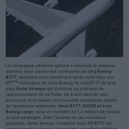
La compagnie aérienne qatarie a annoncé la semaine
dernière avoir passé une commande de
cinq Boeing
B777
, quelques jours seulement après avoir reçu son
ème
25
biréacteur de chez Boeing. Et cinq B777 de plus
pour
Qatar Airways
qui continue sa politique de
rajeunissement de sa flotte. Le 4 avril dernier, elle
annonçait avoir passé une nouvelle commande auprès
de l’avionneur américain –
deux B777-300ER et trois
Boeing cargo
- pour un montant de 1,4 milliard de dollars
au prix catalogue. Avec l’arrivée de ces nouveaux
appareils, Qatar Airways comptera donc
30 B777
qui
composeront l’essentiel de sa flotte
aux côtés d’Airbus