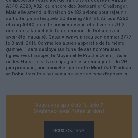
A340, A320, A321 ou encore des Bombardier Challenger.
Mais elle attend la livraison de 182 avions pour rajeunir
sa flotte, parmi lesquels 30
Boeing 787
, 80
Airbus A350
et cinq
A380
, dont le premier devrait être livré en 2012,
une date à laquelle le futur aéroport de Doha devrait
avoir été inauguré. Qatar Airways a reçu son dernier B777
le 3 avril 2011. Comme les autres appareils de la même
gamme, il sera déployé sur l’une de ses nombreuses
lignes vers l’Europe, le Moyen et le Proche Orient, l’Asie
ou les Etats-Unis. La compagnie assurera à partir du
29
juin prochain
,
une nouvelle ligne entre Montréal-Trudeau
et Doha
, trois fois par semaine avec ce type d’appareils.
Vous avez apprécié l’article ?
Soutenez-nous, faites un don !
NOUS SOUTENIR