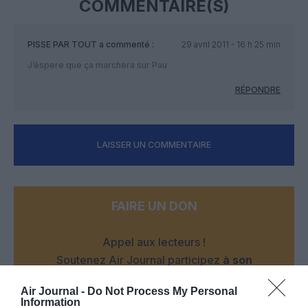
COMMENTAIRE(S)
PISSE PAR TOUT
a commenté :
29 avril 2011 - 16 h 25 min
J’éspere que ça marchera sur Pau
RÉPONDRE
LAISSER UN COMMENTAIRE
FAIRE UN DON
Appel aux lecteurs !
Soutenez Air Journal participez
à son
développement !
Air Journal -
Do Not Process My Personal
Information