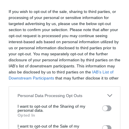
NOUS SOUTENIR
If you wish to opt-out of the sale, sharing to third parties, or
processing of your personal or sensitive information for
targeted advertising by us, please use the below opt-out
section to confirm your selection. Please note that after your
opt-out request is processed you may continue seeing
interest-based ads based on personal information utilized by
us or personal information disclosed to third parties prior to
your opt-out. You may separately opt-out of the further
DERNIERS COMMENTAIRES
disclosure of your personal information by third parties on the
IAB’s list of downstream participants. This information may
also be disclosed by us to third parties on the
IAB’s List of
Mathématiques
a commenté l'article :
Downstream Participants
that may further disclose it to other
third parties.
19 h 23 sans escale : le Boeing 777F de National
Airlines relie l’Écosse à l’Australie
Personal Data Processing Opt Outs
I want to opt-out of the Sharing of my
personal data.
Badissi novembri
a commenté l'article :
Opted In
Nice–Corse : ces vols électriques qui se profilent à
l’horizon 2030
I want to opt-out of the Sale of my