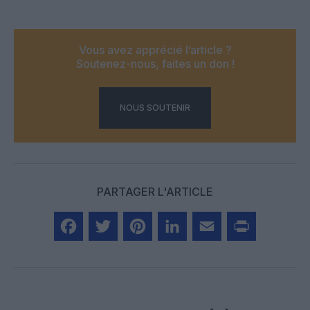
Vous avez apprécié l’article ?
Soutenez-nous, faites un don !
NOUS SOUTENIR
PARTAGER L'ARTICLE
Facebook
Twitter
Pinterest
LinkedIn
Email
Print