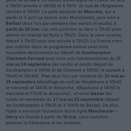
à 10h10 (arrivée à 10h50) et à 11h15 du sud de l’Angleterre
(arrivée à 13h55). Le petit aéroport de
Manston
, qui a
perdu le 3 avril sa liaison avec Manchester, sera relié à
Belfast
deux fois par semaine (les mardis et jeudis)
à
partir du 26 mai
. Les vols partiront du Kent à 13h45 pour
atterrir en Irlande du Nord à 15h25. Dans le sens inverse,
départ à 11h40 pour une arrivée à 13h20. La France n’est
pas oubliée dans ce programme estival avec trois
nouvelles destinations au départ de
Southampton
:
Clermont-Ferrand
avec trois vols hebdomadaires du
21
mai au 24 septembre
(les lundis et jeudis départ de
Southampton à 10h50 et de Clermont à 13h50, le samedi à
11h40 et 14h40) ;
Pau
deux fois par semaine du
25 mai au
25 septembre
(décollage du sud de l’Angleterre à 10h45
le mercredi et 14h05 le dimanche, d’Aquitaine à 14h10 le
mercredi et 17h30 le dimanche) ; et enfin
Bézier
les
lundis et vendredis du
27 mai au 23 septembre
(départ
de Southampton à 10h35 et à 14h10 de Bézier). De plus,
Flybe a annoncé l’ouverture d’une ligne
Manchester –
Derry
en Irlande à partir du
19 mai
, sans toutefois
préciser la fréquence et les horaires.