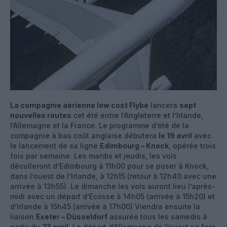
La compagnie aérienne low cost Flybe
lancera
sept
nouvelles routes
cet été entre l’Angleterre et l’Irlande,
l’Allemagne et la France. Le programme d’été de la
compagnie à bas coût anglaise débutera
le 19 avril
avec
le lancement de sa ligne
Edimbourg – Knock
, opérée trois
fois par semaine. Les mardis et jeudis, les vols
décolleront d’Edimbourg à 11h00 pour se poser à Knock,
dans l’ouest de l’Irlande, à 12h15 (retour à 12h40 avec une
arrivée à 13h55). Le dimanche les vols auront lieu l’après-
midi avec un départ d’Ecosse à 14h05 (arrivée à 15h20) et
d’Irlande à 15h45 (arrivée à 17h00) Viendra ensuite la
liaison
Exeter – Düsseldorf
assurée tous les samedis à
partir du
23 avril
. Le départ d’Allemagne de l’ouest se fera