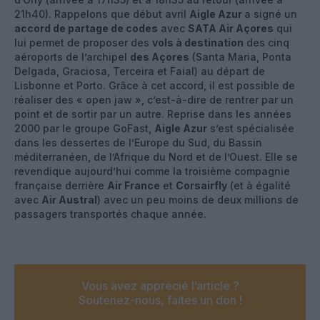
21h40). Rappelons que début avril
Aigle Azur
a signé un
accord de partage de codes
avec
SATA Air Açores
qui
lui permet de proposer des
vols à destination
des cinq
aéroports de l’archipel
des Açores
(Santa Maria, Ponta
Delgada, Graciosa, Terceira et Faial) au départ de
Lisbonne et Porto. Grâce à cet accord, il est possible de
réaliser des « open jaw », c’est-à-dire de rentrer par un
point et de sortir par un autre. Reprise dans les années
2000 par le groupe GoFast,
Aigle Azur
s’est spécialisée
dans les dessertes de l’Europe du Sud, du Bassin
méditerranéen, de l’Afrique du Nord et de l’Ouest. Elle se
revendique aujourd’hui comme la troisième compagnie
française derrière
Air France
et
Corsairfly
(et à égalité
avec
Air Austral
) avec un peu moins de deux millions de
passagers transportés chaque année.
Vous avez apprécié l’article ?
Soutenez-nous, faites un don !