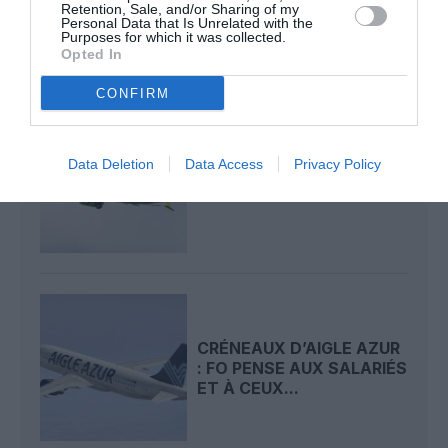
Retention, Sale, and/or Sharing of my
CONDAMNÉS
Personal Data that Is Unrelated with the
Purposes for which it was collected.
Opted In
CONFIRM
Data Deletion
Data Access
Privacy Policy
S7 AIRLINES INAUGURE
SON MOSCOU – ORLY
CRÉNEAUX D’AIGLE AZUR
: FO PENSE AUX SALARIÉS
ET À CEUX...