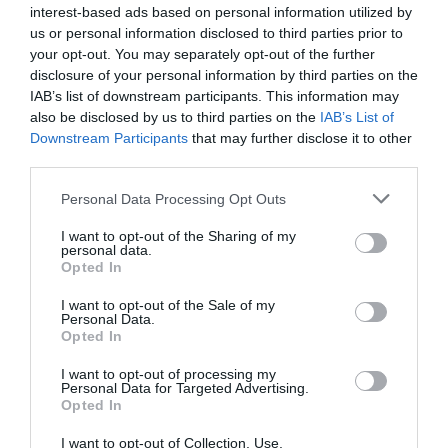
Dave
a commenté l'article :
interest-based ads based on personal information utilized by
Flynas ouvre une ligne directe entre Médine et
us or personal information disclosed to third parties prior to
Bruxelles
your opt-out. You may separately opt-out of the further
disclosure of your personal information by third parties on the
IAB’s list of downstream participants. This information may
also be disclosed by us to third parties on the
IAB’s List of
Ah Bon ?
a commenté l'article :
Downstream Participants
that may further disclose it to other
SWISS : la rentabilité relance le débat sur son
third parties.
autonomie au sein de Lufthansa Group
Personal Data Processing Opt Outs
I want to opt-out of the Sharing of my
personal data.
aigle azur
Opted In
I want to opt-out of the Sale of my
Personal Data.
LIRE AUSSI
Opted In
I want to opt-out of processing my
Personal Data for Targeted Advertising.
Opted In
AIGLE AZUR : LES «
PUTSCHISTES »
I want to opt-out of Collection, Use,