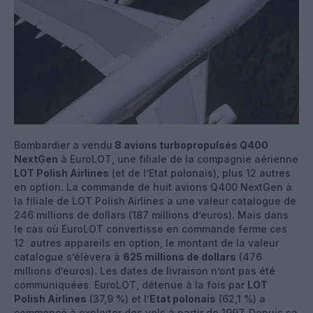
Bombardier a vendu
8 avions turbopropulsés Q400
NextGen
à EuroLOT, une filiale de la compagnie aérienne
LOT Polish Airlines
(et de l’Etat polonais), plus 12 autres
en option. La commande de huit avions Q400 NextGen à
la filiale de LOT Polish Airlines a une valeur catalogue de
246 millions de dollars (187 millions d’euros). Mais dans
le cas où EuroLOT convertisse en commande ferme ces
12 autres appareils en option, le montant de la valeur
catalogue s’élèvera à
625 millions de dollars
(476
millions d’euros). Les dates de livraison n’ont pas été
communiquées. EuroLOT, détenue à la fois par
LOT
Polish Airlines
(37,9 %) et l’
Etat polonais
(62,1 %) a
commencé à exploiter des vols à partir de 1997. Depuis sa