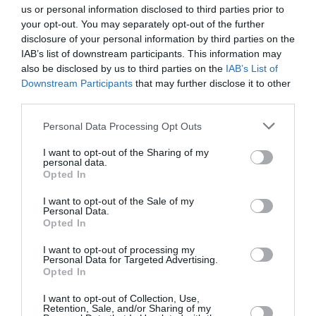
Airlines relie l’Écosse à l’Australie
us or personal information disclosed to third parties prior to
your opt-out. You may separately opt-out of the further
disclosure of your personal information by third parties on the
IAB’s list of downstream participants. This information may
Badissi novembri
a commenté l'article :
also be disclosed by us to third parties on the
IAB’s List of
Nice–Corse : ces vols électriques qui se profilent à
Downstream Participants
that may further disclose it to other
l’horizon 2030
third parties.
Personal Data Processing Opt Outs
bombardier
I want to opt-out of the Sharing of my
personal data.
Opted In
LIRE AUSSI
I want to opt-out of the Sale of my
Personal Data.
Opted In
I want to opt-out of processing my
Personal Data for Targeted Advertising.
DU CSERIES AU BEST-
Opted In
SELLER A220 : AIRBUS
CÉLÈBRE SON 500E...
I want to opt-out of Collection, Use,
Retention, Sale, and/or Sharing of my