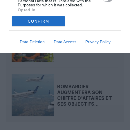
Personal Data that Is Unrelated with the
Purposes for which it was collected.
Opted In
CONFIRM
COUP DUR POUR LES
AVIONNEURS : UNE GRÈVE
Data Deletion
Data Access
Privacy Policy
CHEZ SPIRIT
AEROSYSTEMS
BOMBARDIER
AUGMENTERA SON
CHIFFRE D'AFFAIRES ET
SES OBJECTIFS...