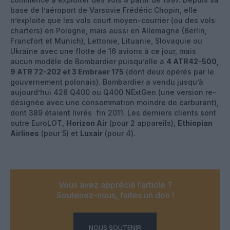
base de l’aéroport de Varsovie Frédéric Chopin, elle
n’exploite que les vols court moyen-courrier (ou des vols
charters) en Pologne, mais aussi en Allemagne (Berlin,
Francfort et Munich), Lettonie, Lituanie, Slovaquie ou
Ukraine avec une flotte de 16 avions à ce jour, mais
aucun modèle de Bombardier puisqu’elle a
4 ATR42-500,
9 ATR 72-202 et 3 Embraer 175
(dont deux opérés par le
gouvernement polonais). Bombardier a vendu jusqu’à
aujourd’hui 428 Q400 ou Q400 NExtGen (une version re-
désignée avec une consommation moindre de carburant),
dont 389 étaient livrés fin 2011. Les derniers clients sont
outre EuroLOT,
Horizon Air
(pour 2 appareils),
Ethiopian
Airlines
(pour 5) et
Luxair
(pour 4).
Vous avez apprécié l’article ?
Soutenez-nous, faites un don !
NOUS SOUTENIR