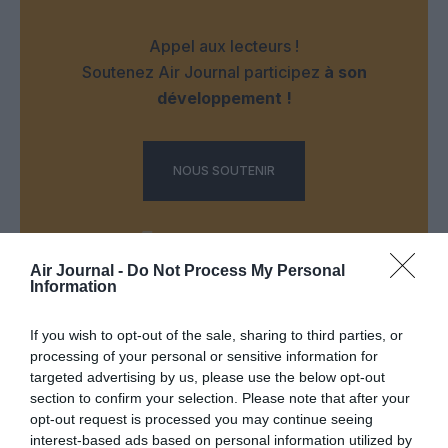
Appel aux lecteurs !
Soutenez Air Journal participez
à son
développement !
NOUS SOUTENIR
Air Journal -
Do Not Process My Personal
Information
DERNIERS COMMENTAIRES
If you wish to opt-out of the sale, sharing to third parties, or
processing of your personal or sensitive information for
targeted advertising by us, please use the below opt-out
section to confirm your selection. Please note that after your
Mathématiques
a commenté l'article :
opt-out request is processed you may continue seeing
19 h 23 sans escale : le Boeing 777F de National
interest-based ads based on personal information utilized by