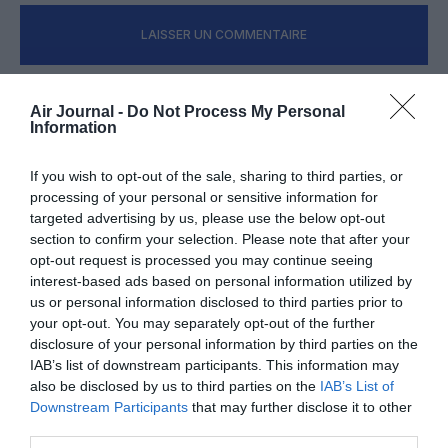
LAISSER UN COMMENTAIRE
Air Journal -
Do Not Process My Personal
FAIRE UN DON
Information
Appel aux lecteurs !
If you wish to opt-out of the sale, sharing to third parties, or
processing of your personal or sensitive information for
Soutenez Air Journal participez
à son
targeted advertising by us, please use the below opt-out
développement !
section to confirm your selection. Please note that after your
opt-out request is processed you may continue seeing
interest-based ads based on personal information utilized by
NOUS SOUTENIR
us or personal information disclosed to third parties prior to
your opt-out. You may separately opt-out of the further
disclosure of your personal information by third parties on the
IAB’s list of downstream participants. This information may
also be disclosed by us to third parties on the
IAB’s List of
Downstream Participants
that may further disclose it to other
third parties.