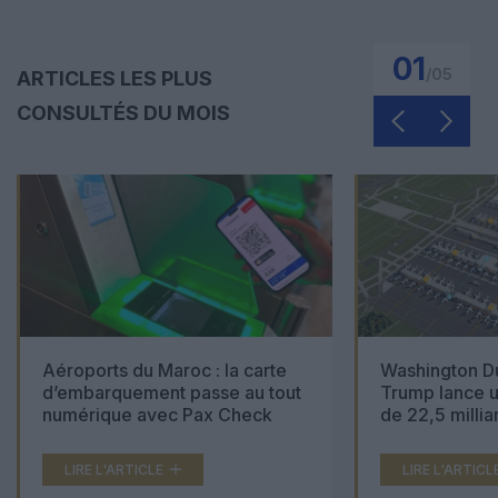
01
/
05
ARTICLES LES PLUS
CONSULTÉS DU MOIS
Aéroports du Maroc : la carte
Washington Du
d’embarquement passe au tout
Trump lance u
numérique avec Pax Check
de 22,5 millia
LIRE L'ARTICLE
LIRE L'ARTICL