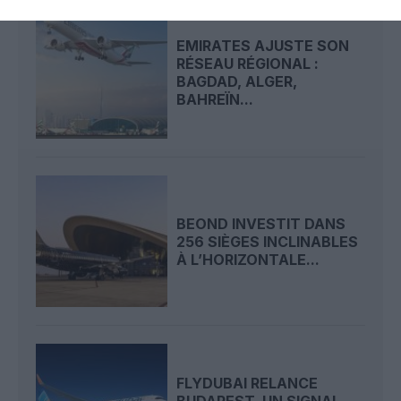
EMIRATES AJUSTE SON
RÉSEAU RÉGIONAL :
BAGDAD, ALGER,
BAHREÏN...
BEOND INVESTIT DANS
256 SIÈGES INCLINABLES
À L’HORIZONTALE...
FLYDUBAI RELANCE
BUDAPEST, UN SIGNAL