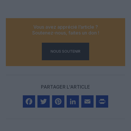
Vous avez apprécié l’article ?
Soutenez-nous, faites un don !
NOUS SOUTENIR
PARTAGER L'ARTICLE
Facebook
Twitter
Pinterest
LinkedIn
Email
Print