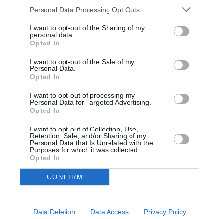
DERNIERS COMMENTAIRES
Personal Data Processing Opt Outs
I want to opt-out of the Sharing of my
personal data.
Opted In
atplhkt
a commenté l'article :
Contrôles aux frontières entre l’Espagne et l’Italie : des
I want to opt-out of the Sale of my
Personal Data.
arrivées plus longues, des correspondances à risque
Opted In
I want to opt-out of processing my
Personal Data for Targeted Advertising.
Manfou
a commenté l'article :
Opted In
Pyramides, croisières et mer Rouge : l’Égypte mise sur
une saison record malgré le contexte géopolitique
I want to opt-out of Collection, Use,
Retention, Sale, and/or Sharing of my
Personal Data that Is Unrelated with the
Purposes for which it was collected.
Opted In
Airbus A380
Dubai
emirates airlines
New York
CONFIRM
LIRE AUSSI
Data Deletion
Data Access
Privacy Policy