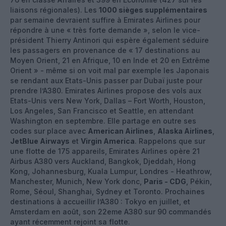
liaisons régionales). Les
1000 sièges supplémentaires
par semaine devraient suffire à Emirates Airlines pour
répondre à une « très forte demande », selon le vice-
président Thierry Antinori qui espère également séduire
les passagers en provenance de « 17 destinations au
Moyen Orient, 21 en Afrique, 10 en Inde et 20 en Extrême
Orient » - même si on voit mal par exemple les Japonais
se rendant aux Etats-Unis passer par Dubaï juste pour
prendre l’A380. Emirates Airlines propose des vols aux
Etats-Unis vers New York, Dallas – Fort Worth, Houston,
Los Angeles, San Francisco et Seattle, en attendant
Washington en septembre. Elle partage en outre ses
codes sur place avec
American Airlines
,
Alaska Airlines
,
JetBlue Airways
et
Virgin America
. Rappelons que sur
une flotte de 175 appareils, Emirates Airlines opère 21
Airbus A380 vers Auckland, Bangkok, Djeddah, Hong
Kong, Johannesburg, Kuala Lumpur, Londres - Heathrow,
Manchester, Munich, New York donc,
Paris - CDG
, Pékin,
Rome, Séoul, Shanghai, Sydney et Toronto. Prochaines
destinations à accueillir l’A380 : Tokyo en juillet, et
Amsterdam en août, son 22eme A380 sur 90 commandés
ayant récemment rejoint sa flotte.