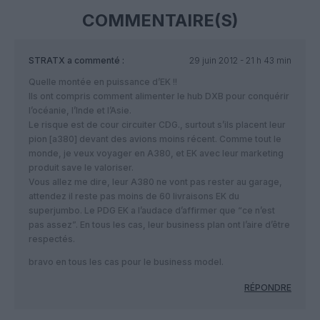
COMMENTAIRE(S)
STRATX
a commenté :
29 juin 2012 - 21 h 43 min
Quelle montée en puissance d’EK !!
Ils ont compris comment alimenter le hub DXB pour conquérir
l’océanie, l’Inde et l’Asie.
Le risque est de cour circuiter CDG., surtout s’ils placent leur
pion [a380] devant des avions moins récent. Comme tout le
monde, je veux voyager en A380, et EK avec leur marketing
produit save le valoriser.
Vous allez me dire, leur A380 ne vont pas rester au garage,
attendez il reste pas moins de 60 livraisons EK du
superjumbo. Le PDG EK a l’audace d’affirmer que “ce n’est
pas assez”. En tous les cas, leur business plan ont l’aire d’être
respectés.
bravo en tous les cas pour le business model.
RÉPONDRE