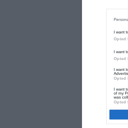
Auc
Persona
I want t
LAISS
Opted 
I want t
Opted 
I want 
Advertis
Opted 
I want t
of my P
was col
Opted 