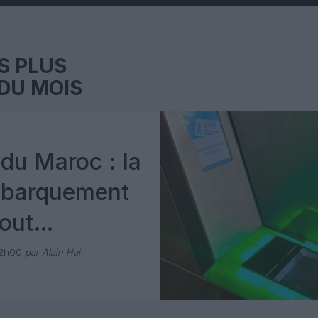
S PLUS
DU MOIS
du Maroc : la
mbarquement
out
 avec Pax
12h00
par Alain Hai