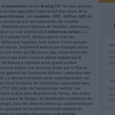
e d’inspections
sur les
Boeing 737
les plus anciens,
vu un trou apparaître dans le toit d’un avion de la
west Airlines
. Les
modèles -300, -400 et -500
du
s concernés par les inspections de la partie
l’Administration Fédérale de l’Aviation américaine,
pour un coût estimé à
5,2 millions de dollars
. La
e le 3 janvier 2013, déclare que le coût des
5 dollars par appareil, mais avoue n’avoir aucune
Man
nt besoin. Southwest Airlines par exemple utilise
Pyr
r une flotte de 538 avions (les autres étant des
 les inspections n’auront
aucun impact sur le
l’Ég
le de Boeing a expliqué qu’un grand nombre
mal
 surtout depuis une directive émise par la FAA en
ur un appareil de Southwest Airlines – mais pour des
t). La dernière directive porte spécifiquement sur
TFF
trou d’une trentaine de centimètres apparaitre dans
n 737-300, près de l’empennage vertical : les
Poin
autre inclure plus de parties de l’avion, des scans
ouvr
ou traces de fatigue, et l’éventuelle installation de
lati
elage. Dans les deux incidents qui avaient entrainé
es appareils de Southwest Airlines avaient dû
. Seul un membre d’équipage avait été très