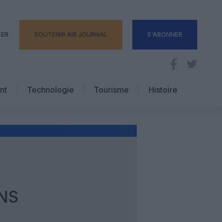
TER
SOUTENIR AIR JOURNAL
S'ABONNER
nt
Technologie
Tourisme
Histoire
Pratique
Hôtellerie
Voyages d’affaires
NS