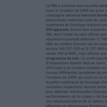
La FAA a ordonné une nouvelle
séri
suite à l’incident de 2009 qui avait 
compagnie aérienne
low cost South
monocouloir américain sont les seul
supérieure du fuselage requises par 
109 appareils
devant être examinés 
FAA, dont l’ordre ne sera officiel qu
réparations pourrait atteindre 17 76
idée du nombre d’avions qui en auro
encore 146 737-300 et 12 737-500 su
séries 700 et 800), mais affirme que
programme de vols
. Un porte-paro
d’inspections étaient déjà en cours,
2011 suite à un incident similaire s
causes différentes (problème de join
l’incident de 2009, qui avait vu un 
la partie supérieure du fuselage d’u
nouvelles inspections doivent entre 
pour détecter d’éventuelles fissures 
renforcements de la « peau » du fus
une dépressurisation de la cabine, l
effectuer un atterrissage d’urgence