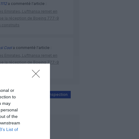
1112
a commenté l'article :
ès Emirates, Lufthansa remet en
se la réception de Boeing 777-9
 construits
si Cool
a commenté l'article :
ès Emirates, Lufthansa remet en
se la réception de Boeing 777-9
 construits
sonal or
etats-unis
FAA
inspection
ection to
ou may
t Airlines
 personal
out of the
 downstream
LIRE AUSSI
B’s List of