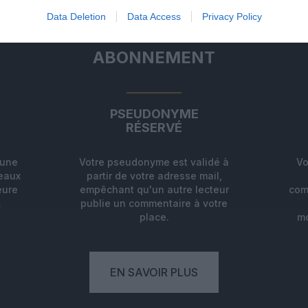
Data Deletion
Data Access
Privacy Policy
ABONNEMENT
PSEUDONYME
RÉSERVÉ
'une
Votre pseudonyme est validé à
Vo
deaux
partir de votre adresse mail,
eure
empêchant qu'un autre lecteur
com
.
publie un commentaire à votre
place.
mo
EN SAVOIR PLUS