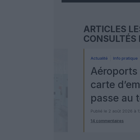
ARTICLES LE
CONSULTÉS 
Actualité
Info pratique
Aéroports 
carte d’e
passe au t
numérique
Publié le 2 août 2026 à 
14 commentaires
Check