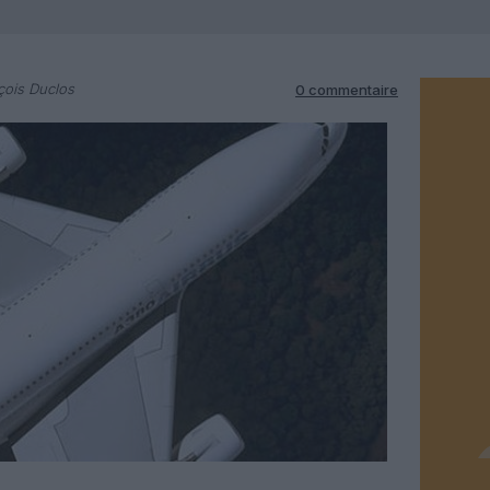
çois Duclos
0 commentaire