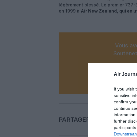
légèrement blessé. Le premier 737-30
en 1999 à
Air New Zealand
, qui en u
Vous ave
Soutenez
Air Journa
N
If you wish 
sensitive in
confirm you
continue se
information 
PARTAGER L'ARTICLE
further disc
participants
Downstream 