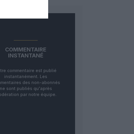
COMMENTAIRE
INSTANTANÉ
tre commentaire est publié
instantanément. Les
mentaires des non-abonnés
ne sont publiés qu'après
dération par notre équipe.