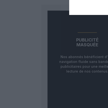
PUBLICITÉ
MASQUÉE
Nos abonnés bénéficient d
navigation fluide sans ban
publicitaires pour une meill
lecture de nos contenus