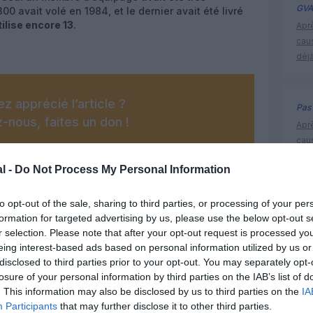
GVA
0 avait volé en 1984, et le dernier avait été livré
tilise encore 13
.
Apr
cau
déjà
z apprécié l’article ?
Pas 
-nous, faites un don !
Apr
cau
déjà
l -
Do Not Process My Personal Information
OUS SOUTENIR
to opt-out of the sale, sharing to third parties, or processing of your per
boeing
formation for targeted advertising by us, please use the below opt-out s
r selection. Please note that after your opt-out request is processed y
Southwes
eing interest-based ads based on personal information utilized by us or
disclosed to third parties prior to your opt-out. You may separately opt-
losure of your personal information by third parties on the IAB’s list of
. This information may also be disclosed by us to third parties on the
IA
Facebook
Twitter
Pinterest
LinkedIn
Email
Print
Participants
that may further disclose it to other third parties.