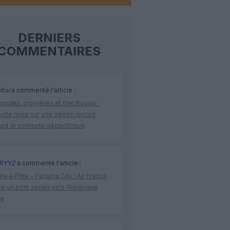
DERNIERS
COMMENTAIRES
fou
a commenté l'article :
amides, croisières et mer Rouge :
ypte mise sur une saison record
gré le contexte géopolitique
RYYZ
a commenté l'article :
te‑à‑Pitre – Panama City : Air France
e un pont aérien vers l’Amérique
ne