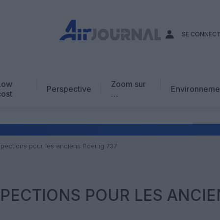
SE CONNEC
Low
Zoom sur
Perspective
Environneme
cost
…
Edito
En chiffres
Avis d’expert
spections pour les anciens Boeing 737
AJ Académie
Vidéo
PECTIONS POUR LES ANCIE