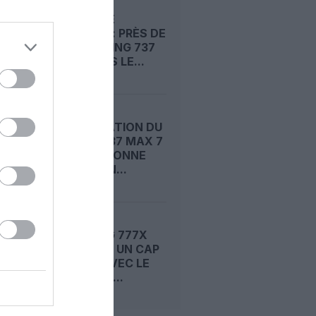
RISQUE DE
FISSURES : PRÈS DE
1 500 BOEING 737
MAX DANS LE...
CERTIFICATION DU
BOEING 737 MAX 7
: LA FAA DONNE
ENFIN SON...
LE BOEING 777X
FRANCHIT UN CAP
DÉCISIF AVEC LE
SEPTIÈME...