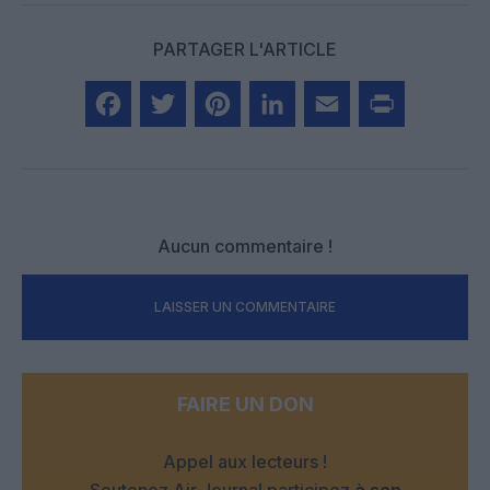
PARTAGER L'ARTICLE
Facebook
Twitter
Pinterest
LinkedIn
Email
Print
Aucun commentaire !
LAISSER UN COMMENTAIRE
FAIRE UN DON
Appel aux lecteurs !
Soutenez Air Journal participez
à son