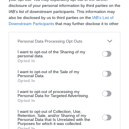
Aéroport néerlandais saturé
a commenté l'article :
disclosure of your personal information by third parties on the
Bruxelles–Porto : Transavia ouvre une nouvelle liaison
IAB’s list of downstream participants. This information may
loisirs à partir de décembre 2026
also be disclosed by us to third parties on the
IAB’s List of
Downstream Participants
that may further disclose it to other
third parties.
histoire de l'aviation
Personal Data Processing Opt Outs
I want to opt-out of the Sharing of my
personal data.
LIRE AUSSI
Opted In
I want to opt-out of the Sale of my
Personal Data.
Opted In
LE 6 AOÛT 1909 DANS LE
I want to opt-out of processing my
CIEL : ROGER SOMMER
Personal Data for Targeted Advertising.
PERMET LE SACRE...
Opted In
I want to opt-out of Collection, Use,
Retention, Sale, and/or Sharing of my
Personal Data that Is Unrelated with the
Purposes for which it was collected.
Opted In