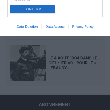
CONFIRM
LE 5 AOÛT 1908 DANS LE
CIEL : LE « ZEPPELIN »
DÉTRUIT PAR...
Data Deletion
Data Access
Privacy Policy
LE 4 AOÛT 1904 DANS LE
CIEL : 1ER VOL POUR LE «
LEBAUDY...
ABONNEMENT