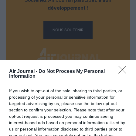
développement !
NOUS SOUTENIR
Air Journal -
Do Not Process My Personal
Information
DERNIERS COMMENTAIRES
If you wish to opt-out of the sale, sharing to third parties, or
processing of your personal or sensitive information for
Autre ligne espérée :
a commenté l'article :
targeted advertising by us, please use the below opt-out
section to confirm your selection. Please note that after your
Bruxelles–Porto : Transavia ouvre une nouvelle liaison
opt-out request is processed you may continue seeing
loisirs à partir de décembre 2026
interest-based ads based on personal information utilized by
us or personal information disclosed to third parties prior to
your opt-out. You may separately opt-out of the further