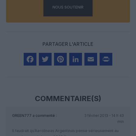
NOUS SOUTENIR
PARTAGER L'ARTICLE
Facebook
Twitter
Pinterest
LinkedIn
Email
Print
COMMENTAIRE(S)
GREEN777
a commenté :
3 février 2013 - 14 h 43
min
Il faudrait qu’Aerolineas Argentinas pense sérieusement au