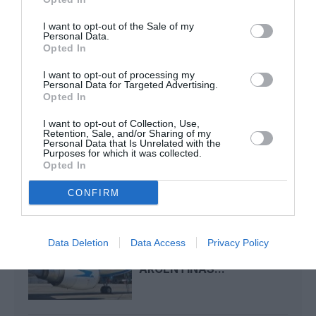
Serge13
a commenté l'article :
I want to opt-out of the Sale of my
Personal Data.
Pointe‑à‑Pitre – Panama City : Air France ouvre un pont
Opted In
aérien vers l’Amérique latine
I want to opt-out of processing my
Personal Data for Targeted Advertising.
Opted In
aerolineas argentinas
I want to opt-out of Collection, Use,
Retention, Sale, and/or Sharing of my
Personal Data that Is Unrelated with the
Purposes for which it was collected.
Opted In
LIRE AUSSI
CONFIRM
AVEC SIX AIRBUS
A330NEO EN LEASING,
Data Deletion
Data Access
Privacy Policy
AEROLÍNEAS
ARGENTINAS...