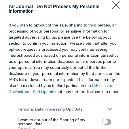
Soutenez Air Journal participez
à son
Air Journal -
Do Not Process My Personal
Information
développement !
If you wish to opt-out of the sale, sharing to third parties, or
processing of your personal or sensitive information for
NOUS SOUTENIR
targeted advertising by us, please use the below opt-out
section to confirm your selection. Please note that after your
opt-out request is processed you may continue seeing
interest-based ads based on personal information utilized by
us or personal information disclosed to third parties prior to
your opt-out. You may separately opt-out of the further
disclosure of your personal information by third parties on the
IAB’s list of downstream participants. This information may
DERNIERS COMMENTAIRES
also be disclosed by us to third parties on the
IAB’s List of
Downstream Participants
that may further disclose it to other
third parties.
Nico
a commenté l'article :
Personal Data Processing Opt Outs
A380 de Lufthansa : les « vrais » sièges hublot en
classe Affaires deviennent payants
I want to opt-out of the Sharing of my
personal data.
Opted In