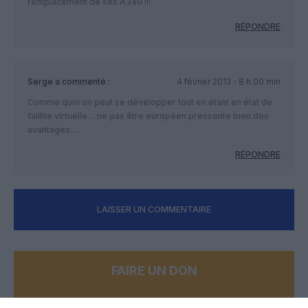
remplacement de ses A340 !!!
RÉPONDRE
Serge
a commenté :
4 février 2013 - 8 h 00 min
Comme quoi on peut se développer tout en étant en état de
faillite virtuelle….ne pas être européen pressente bien des
avantages….
RÉPONDRE
LAISSER UN COMMENTAIRE
FAIRE UN DON
Appel aux lecteurs !