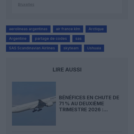
Bruxelles
aerolineas argentinas
air france klm
Arctique
Argentine
partage de codes
sas
SAS Scandinavian Airlines
skyteam
Ushuaia
LIRE AUSSI
BÉNÉFICES EN CHUTE DE
71 % AU DEUXIÈME
TRIMESTRE 2026 :...