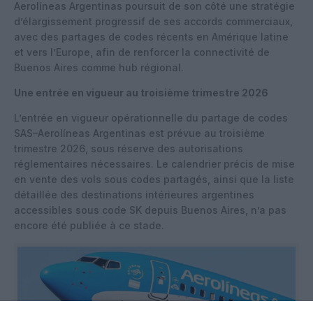
Aerolíneas Argentinas poursuit de son côté une stratégie
d’élargissement progressif de ses accords commerciaux,
avec des partages de codes récents en Amérique latine
et vers l’Europe, afin de renforcer la connectivité de
Buenos Aires comme hub régional.
Une entrée en vigueur au troisième trimestre 2026
L’entrée en vigueur opérationnelle du partage de codes
SAS–Aerolíneas Argentinas est prévue au troisième
trimestre 2026, sous réserve des autorisations
réglementaires nécessaires. Le calendrier précis de mise
en vente des vols sous codes partagés, ainsi que la liste
détaillée des destinations intérieures argentines
accessibles sous code SK depuis Buenos Aires, n’a pas
encore été publiée à ce stade.