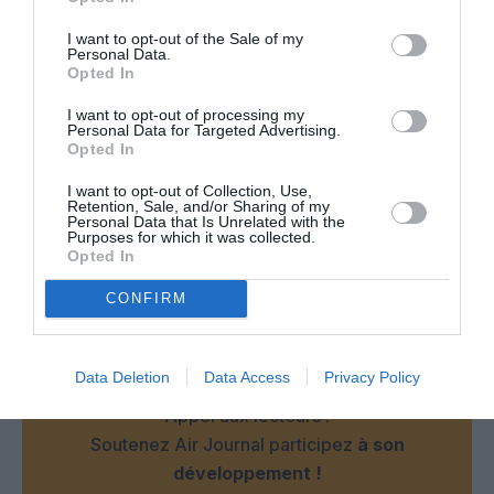
I want to opt-out of the Sale of my
Personal Data.
Opted In
Facebook
Twitter
Pinterest
LinkedIn
Email
Print
I want to opt-out of processing my
Personal Data for Targeted Advertising.
Opted In
I want to opt-out of Collection, Use,
Aucun commentaire !
Retention, Sale, and/or Sharing of my
Personal Data that Is Unrelated with the
Purposes for which it was collected.
Opted In
LAISSER UN COMMENTAIRE
CONFIRM
FAIRE UN DON
Data Deletion
Data Access
Privacy Policy
Appel aux lecteurs !
Soutenez Air Journal participez
à son
développement !