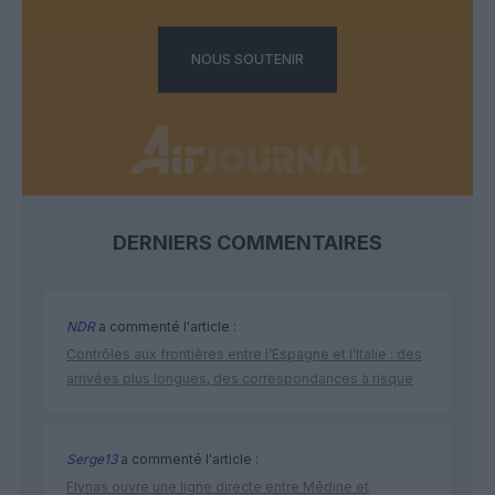
NOUS SOUTENIR
DERNIERS COMMENTAIRES
NDR
a commenté l'article :
Contrôles aux frontières entre l’Espagne et l’Italie : des
arrivées plus longues, des correspondances à risque
Serge13
a commenté l'article :
Flynas ouvre une ligne directe entre Médine et