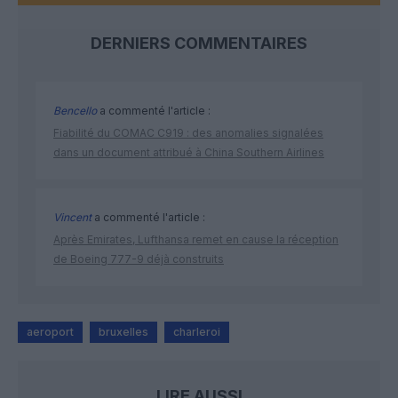
DERNIERS COMMENTAIRES
Bencello
a commenté l'article :
Fiabilité du COMAC C919 : des anomalies signalées
dans un document attribué à China Southern Airlines
Vincent
a commenté l'article :
Après Emirates, Lufthansa remet en cause la réception
de Boeing 777-9 déjà construits
aeroport
bruxelles
charleroi
LIRE AUSSI