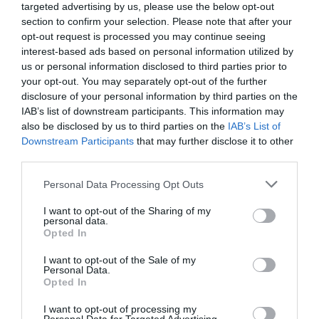
targeted advertising by us, please use the below opt-out
accident, un incident c’est la faute à Ryanair! vous
section to confirm your selection. Please note that after your
êtes lamentable…
opt-out request is processed you may continue seeing
RÉPONDRE
interest-based ads based on personal information utilized by
us or personal information disclosed to third parties prior to
your opt-out. You may separately opt-out of the further
disclosure of your personal information by third parties on the
IAB’s list of downstream participants. This information may
PilotePrivé
a commenté :
31 mars 2013 - 12 h 03 min
also be disclosed by us to third parties on the
IAB’s List of
@CHIEF PILOT, la bêtise des gens comme vous devrait être
Downstream Participants
that may further disclose it to other
interdite, elle conduira à l’interdiction même de vivre !
third parties.
BSCA rêve de n’avoir que des jets sur son tarmac et virer
toute l’aviation générale.
Personal Data Processing Opt Outs
Le plus scandaleux de tout ça c’est que cet aéroport est
I want to opt-out of the Sharing of my
financé en grande partie par de l’argent public, donc en partie
personal data.
l’impôt des entreprises payés notamment par la BFS ou New
Opted In
CAG qui donnent des cours de pilotage sur cet aéroport et
qu’on va les faire fermer pour faire prospérer Ryanair,
I want to opt-out of the Sale of my
compagnie irlandaises aux méthodes sociales bien connues
Personal Data.
Opted In
et qui ne paye pas un copec d’impôts en belgique.
RÉPONDRE
I want to opt-out of processing my