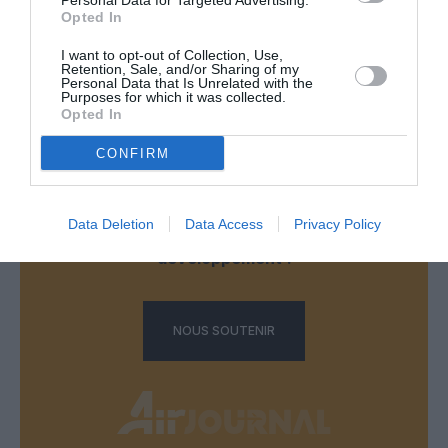
Personal Data for Targeted Advertising.
Opted In
I want to opt-out of Collection, Use,
LAISSER UN COMMENTAIRE
Retention, Sale, and/or Sharing of my
Personal Data that Is Unrelated with the
Purposes for which it was collected.
Opted In
FAIRE UN DON
CONFIRM
Appel aux lecteurs !
Data Deletion
Data Access
Privacy Policy
Soutenez Air Journal participez
à son
développement !
NOUS SOUTENIR