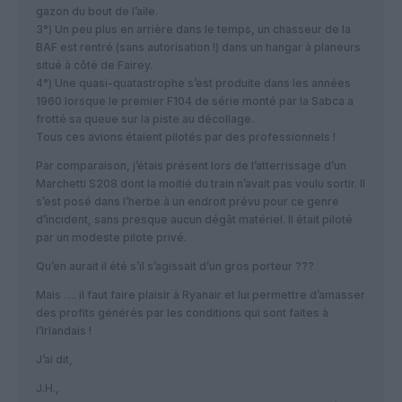
gazon du bout de l’aile.
3°) Un peu plus en arrière dans le temps, un chasseur de la
BAF est rentré (sans autorisation !) dans un hangar à planeurs
situé à côté de Fairey.
4°) Une quasi-quatastrophe s’est produite dans les années
1960 lorsque le premier F104 de série monté par la Sabca a
frotté sa queue sur la piste au décollage.
Tous ces avions étaient pilotés par des professionnels !
Par comparaison, j’étais présent lors de l’atterrissage d’un
Marchetti S208 dont la moitié du train n’avait pas voulu sortir. Il
s’est posé dans l’herbe à un endroit prévu pour ce genre
d’incident, sans presque aucun dégât matériel. Il était piloté
par un modeste pilote privé.
Qu’en aurait il été s’il s’agissait d’un gros porteur ???
Mais …. il faut faire plaisir à Ryanair et lui permettre d’amasser
des profits générés par les conditions qui sont faites à
l’Irlandais !
J’ai dit,
J.H.,