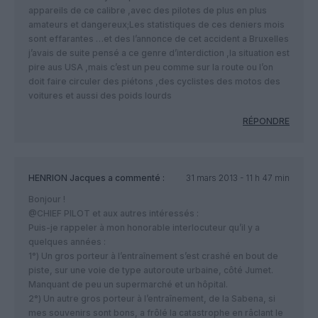
appareils de ce calibre ,avec des pilotes de plus en plus
amateurs et dangereux;Les statistiques de ces deniers mois
sont effarantes …et des l’annonce de cet accident a Bruxelles
j’avais de suite pensé a ce genre d’interdiction ,la situation est
pire aus USA ,mais c’est un peu comme sur la route ou l’on
doit faire circuler des piétons ,des cyclistes des motos des
voitures et aussi des poids lourds
RÉPONDRE
HENRION Jacques
a commenté :
31 mars 2013 - 11 h 47 min
Bonjour !
@CHIEF PILOT et aux autres intéressés :
Puis-je rappeler à mon honorable interlocuteur qu’il y a
quelques années :
1°) Un gros porteur à l’entraînement s’est crashé en bout de
piste, sur une voie de type autoroute urbaine, côté Jumet.
Manquant de peu un supermarché et un hôpital.
2°) Un autre gros porteur à l’entraînement, de la Sabena, si
mes souvenirs sont bons, a frôlé la catastrophe en râclant le