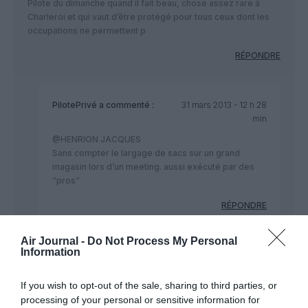
Pilote du dimanche quand il fait beau, chose assez rare à
Charleroi et qui vaut d’être protégé pour tous ceux dont les
occupations ne permettent p
RÉPONDRE
PilotePrivé
a commenté :
31 mars 2013 - 12 h 28
min
@HENRION JACQUES
Sans compter le largage de sacs sur un grand
magasin lors d’un meeting. aussi exécuté par des
“pros”
RÉPONDRE
Air Journal -
Do Not Process My Personal
Information
DRLOVE
a commenté :
1 avril 2013 - 11 h 59
min
If you wish to opt-out of the sale, sharing to third parties, or
parce que tout les faits que vous avez énnoncer ne
processing of your personal or sensitive information for
se sont jamais passé dans d’autres aéroports? un