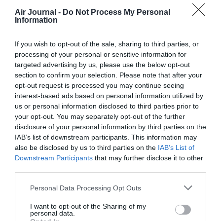
ne pas avoir le choix.
Air Journal -
Do Not Process My Personal
En bon provincial de l’est il n’y a pas de problème
Information
d’alternatives.
If you wish to opt-out of the sale, sharing to third parties, or
RÉPONDRE
processing of your personal or sensitive information for
targeted advertising by us, please use the below opt-out
section to confirm your selection. Please note that after your
trucmuche
a commenté :
16 mai 2013 - 7 h 38
opt-out request is processed you may continue seeing
min
interest-based ads based on personal information utilized by
ADP entre la renovation du T1 la construction du S4
us or personal information disclosed to third parties prior to
et la jonction et jetée est d’ORY aura dépenser 1,5 M
your opt-out. You may separately opt-out of the further
d’euros…. C’est surement pas assez selon vous,
disclosure of your personal information by third parties on the
mais pas ngligeable…
IAB’s list of downstream participants. This information may
also be disclosed by us to third parties on the
IAB’s List of
RÉPONDRE
Downstream Participants
that may further disclose it to other
third parties.
Personal Data Processing Opt Outs
Allons
a commenté :
15 mai 2013 - 9 h 29 min
I want to opt-out of the Sharing of my
personal data.
C’est pas de ma faute , c’est à cause de l’autre !! C’est vrai qu’à