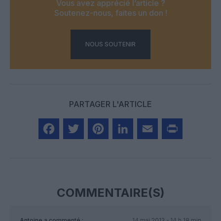
Vous avez apprécié l’article ?
Soutenez-nous, faites un don !
NOUS SOUTENIR
PARTAGER L'ARTICLE
Facebook
Twitter
Pinterest
LinkedIn
Email
Print
COMMENTAIRE(S)
Antoine
a commenté :
14 mai 2013 - 14 h 18 min