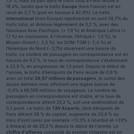
1,4 %, mais sa part dans le trafic total à Paris recule à
18,4%, tandis que le trafic
Europe
(hors France) est en
recul de 3,7 % (part en hausse à 42,9%). Le trafic
international
(hors Europe) représentait en avril 38,7% du
trafic total, et diminue légèrement de 0,2 %, avec des
faisceaux Asie-Pacifique (+ 7,9 %) et Amérique Latine (+
1,1 %) en croissance. A l'inverse, l'Afrique (- 1,0 %), le
Moyen-Orient (- 2,3 %), les DOM-TOM (- 2,4 %) et
l'Amérique du Nord (- 3,1%) observent une baisse du
trafic. Le nombre de passagers en correspondance est en
hausse de 6,5 %, le taux de correspondance s'établissant
à 22,9 %, en progression de 1,5 point. Depuis le début de
l'année, le trafic d'Aéroports de Paris recule de 0,9 %
avec un total
26,97 millions de passagers
, le cumul des
douze derniers mois affichant une légère baisse de
-0,4% à 88,586 millions de voyageurs. Le nombre de
passagers en correspondance est stable, et le taux de
correspondance atteint 25,2 %, soit une amélioration de
0,2 point. Le trafic de
TAV Airports
, dont Aéroports de
Paris détient 38 % du capital, augmente de 20,9 % au
mois d'avril (avec par exemple +13,3% à Istanbul et +20%
à Ankara) et de 25,3 % depuis le début de l'année. Le
chiffre d'affaires
consolidé du premier trimestre est en