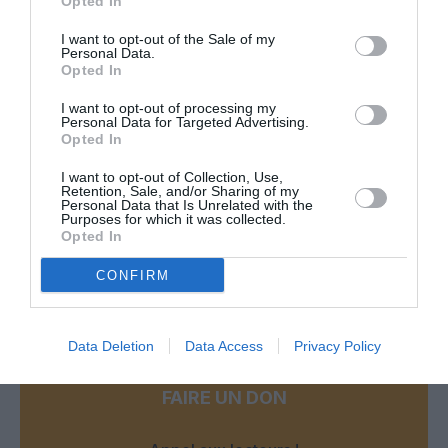
Opted In
Londres, Francfort et Amsterdam les taxes sont moins
chères,lol. Je ne suis pas sur que ces aéroports aient éffacé
I want to opt-out of the Sale of my
des ardoises pour leurs compagnies nationales comme cela
Personal Data.
Opted In
a été le cas dans notre pays par le gestionnaire des
aéroports parisiens…
I want to opt-out of processing my
Pour ce qui est de la vétusté , les terminaux 2F, 2E, jetée S3,
Personal Data for Targeted Advertising.
S4(construits pour AF), ne peuvent pas être qualifiés de vieux
Opted In
, les autres le sont mais ils sont en cours de rénovation. Pas
de rancune juste une réponse informative à des réactions on
I want to opt-out of Collection, Use,
Retention, Sale, and/or Sharing of my
ne peut plus normales car elles sont typiquement française …
Personal Data that Is Unrelated with the
Purposes for which it was collected.
RÉPONDRE
Opted In
CONFIRM
LAISSER UN COMMENTAIRE
Data Deletion
Data Access
Privacy Policy
FAIRE UN DON