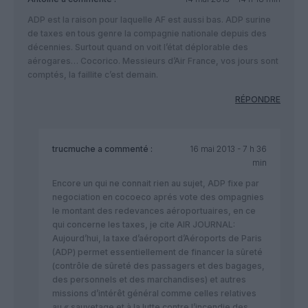
ADP est la raison pour laquelle AF est aussi bas. ADP surine
de taxes en tous genre la compagnie nationale depuis des
décennies. Surtout quand on voit l’état déplorable des
aérogares… Cocorico. Messieurs d’Air France, vos jours sont
comptés, la faillite c’est demain.
RÉPONDRE
trucmuche
a commenté :
16 mai 2013 - 7 h 36
min
Encore un qui ne connait rien au sujet, ADP fixe par
negociation en cocoeco aprés vote des ompagnies
le montant des redevances aéroportuaires, en ce
qui concerne les taxes, je cite AIR JOURNAL:
Aujourd’hui, la taxe d’aéroport d’Aéroports de Paris
(ADP) permet essentiellement de financer la sûreté
(contrôle de sûreté des passagers et des bagages,
des personnels et des marchandises) et autres
missions d’intérêt général comme celles relatives
au « sauvetage et à la lutte contre l’incendie des