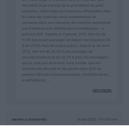
aéronefs et au service de la prévention du péril
animalier, celles liées aux mesures effectuées dans
le cadre de contrôles environnementaux et
certaines liées aux mesures de contrôle automatisé
aux frontières par identification biométrique… »,
précise ADP. Depuis le 11 janvier 2011, elle est de
11,50 euros par passager en départ en moyenne (10
€ en 2010). Pour être plus précis, depuis le 1er avril
2012, elle est de 10,35 € par passager en
correspondance et de 12,75 € pour les passagers
qui ne sont pas en transit. Il est à noter que les
activités de sécurité et de sûreté chez ADP ne
peuvent être en cumul pluriannuel, ni bénéficiaires,
ni déficitaires……
RÉPONDRE
werner
a commenté :
14 mai 2013 - 17 h 43 min
Les aéroports parisiens sont d’un autre âge. Il faut vraiment