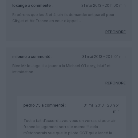
loxange
a commenté :
31 mai 2013 - 20 h 00 min
Espérons que les 3 et 4 juin ils demanderont pareil pour
Cityjet et Air France en cour d’appel…
RÉPONDRE
miloune
a commenté :
31 mai 2013 - 20 h 01 min
Bien Mr le Juge. il a jouer a la Michael O’Leary, bluff et
intimidation
RÉPONDRE
pedro 75
a commenté :
31 mai 2013 - 20 h 51
min
Tout a fait d’accord avec vous on verras si pour air
france le jugement serra le meme !!! cela
m’etonnerais vue que le pilote CGT qui a lancé la