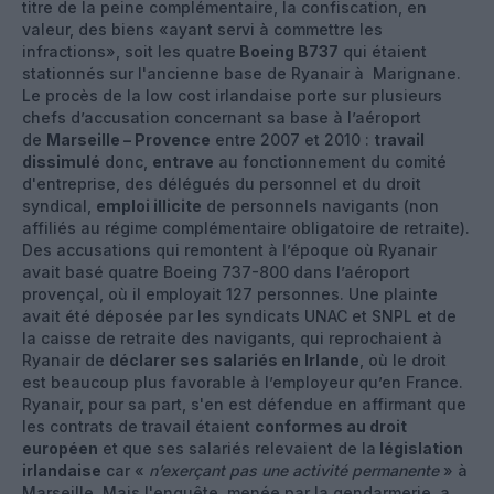
titre de la peine complémentaire, la confiscation, en
valeur, des biens «ayant servi à commettre les
infractions», soit les quatre
Boeing B737
qui étaient
stationnés sur l'ancienne base de Ryanair à Marignane.
Le procès de la low cost irlandaise porte sur plusieurs
chefs d’accusation concernant sa base à l’aéroport
de
Marseille – Provence
entre 2007 et 2010 :
travail
dissimulé
donc,
entrave
au fonctionnement du comité
d'entreprise, des délégués du personnel et du droit
syndical,
emploi illicite
de personnels navigants (non
affiliés au régime complémentaire obligatoire de retraite).
Des accusations qui remontent à l’époque où Ryanair
avait basé quatre Boeing 737-800 dans l’aéroport
provençal, où il employait 127 personnes. Une plainte
avait été déposée par les syndicats UNAC et SNPL et de
la caisse de retraite des navigants, qui reprochaient à
Ryanair de
déclarer ses salariés en Irlande
, où le droit
est beaucoup plus favorable à l’employeur qu’en France.
Ryanair, pour sa part, s'en est défendue en affirmant que
les contrats de travail étaient
conformes au droit
européen
et que ses salariés relevaient de la
législation
irlandaise
car «
n’exerçant pas une activité permanente
» à
Marseille. Mais l'enquête, menée par la gendarmerie, a