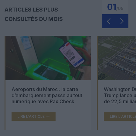
01
/
05
ARTICLES LES PLUS
CONSULTÉS DU MOIS
Aéroports du Maroc : la carte
Washington Du
d’embarquement passe au tout
Trump lance u
numérique avec Pax Check
de 22,5 millia
LIRE L'ARTICLE
LIRE L'ARTICL