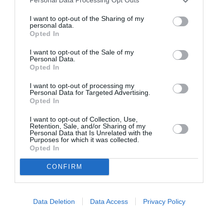
Personal Data Processing Opt Outs
Certains parlent d une autre compagnie pensant faire avancer
I want to opt-out of the Sharing of my
le débat. ..
personal data.
Opted In
RÉPONDRE
I want to opt-out of the Sale of my
Personal Data.
Opted In
Lido
a commenté :
31 mai 2013 - 21 h 33 min
I want to opt-out of processing my
Enfin un jugement de valeur contre ces voleurs d’argent
Personal Data for Targeted Advertising.
public ……
Opted In
RÉPONDRE
I want to opt-out of Collection, Use,
Retention, Sale, and/or Sharing of my
Personal Data that Is Unrelated with the
Purposes for which it was collected.
Opted In
Christophe
a commenté :
31 mai 2013 - 22 h 24 min
CONFIRM
J’espere que les requisitions seront retenues ! c’est tout ce
qu’ils meritent
255.000 c’est une grosse blague comparé aux millions
Data Deletion
Data Access
Privacy Policy
d’euros qu’ils n’ont pas payes en charges sociales …