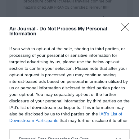
procedure contre RYANAIR travaille comme par
hazard chez AIR FRANCE cherchez l’erreur !!!!!!!
RÉPONDRE
Air Journal -
Do Not Process My Personal
Information
If you wish to opt-out of the sale, sharing to third parties, or
vonfritschthoffen
a commenté :
31 mai 2013 - 20 h 49 min
processing of your personal or sensitive information for
qui va payer ? Si les pnt français qui travaillent à Ryanair ne
targeted advertising by us, please use the below opt-out
vont pas etre virés, ils auront de la chance ! RYR ne va pas
section to confirm your selection. Please note that after your
s’em….der avec ceux qui sont à l’origine du grabuge . Mais
opt-out request is processed you may continue seeing
pas de PB, le SNPL va les faire embaucher à AF ! non ? ah
interest-based ads based on personal information utilized by
bon, alors à air ASSEDIC,? non; parce qu’ils ont pas cotisé ben
us or personal information disclosed to third parties prior to
voyons !!! les bai..és comptez vous !!!
your opt-out. You may separately opt-out of the further
disclosure of your personal information by third parties on the
RÉPONDRE
IAB’s list of downstream participants. This information may
also be disclosed by us to third parties on the
IAB’s List of
Downstream Participants
that may further disclose it to other
lady gaga
a commenté :
31 mai 2013 - 21 h 09 min
third parties.
Emirates. Air China. Alaska Airlines Vueling