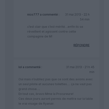
nico777
a commenté :
31 mai 2013 - 22 h
54 min
c’est clair que c’est mérité…enfin ils se
réveillent et agissent contre cette
compagnie de M!
RÉPONDRE
lol
a commenté :
31 mai 2013 - 21 h 45
min
Oui mais n’oubliez pas que ce sont des avions avec
un seul pilote et aucunes toilettes…. ça ne vaut pas
grand chose….
En tout cas, bravo Mme la Procureure!
Ces deux jours auront permis de mettre sur la table
le vrai visage de Ryanair.