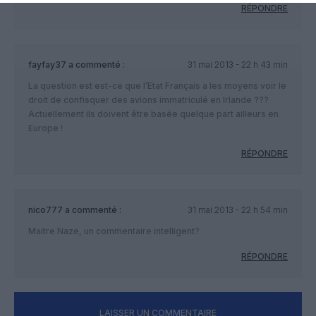
RÉPONDRE
fayfay37
a commenté :
31 mai 2013 - 22 h 43 min
La question est est-ce que l’Etat Français a les moyens voir le
droit de confisquer des avions immatriculé en Irlande ???
Actuellement ils doivent être basée quelque part ailleurs en
Europe !
RÉPONDRE
nico777
a commenté :
31 mai 2013 - 22 h 54 min
Maitre Naze, un commentaire intelligent?
RÉPONDRE
LAISSER UN COMMENTAIRE