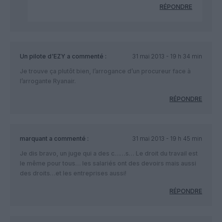
RÉPONDRE
Un pilote d'EZY
a commenté :
31 mai 2013 - 19 h 34 min
Je trouve ça plutôt bien, l’arrogance d’un procureur face à
l’arrogante Ryanair.
RÉPONDRE
marquant
a commenté :
31 mai 2013 - 19 h 45 min
Je dis bravo, un juge qui a des c……s… Le droit du travail est
le même pour tous… les salariés ont des devoirs mais aussi
des droits…et les entreprises aussi!
RÉPONDRE