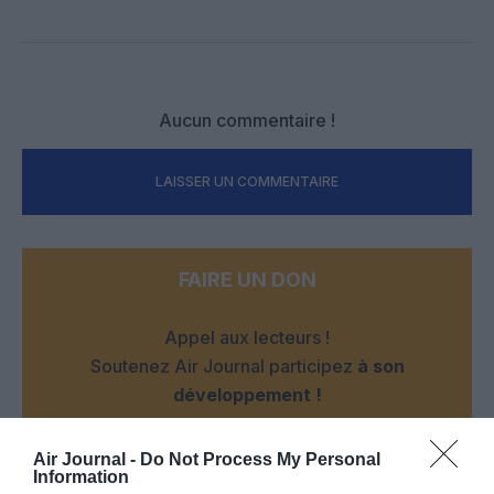
Facebook
Twitter
Pinterest
LinkedIn
Email
Print
Aucun commentaire !
LAISSER UN COMMENTAIRE
FAIRE UN DON
Appel aux lecteurs !
Soutenez Air Journal participez
à son
développement !
Air Journal -
Do Not Process My Personal
NOUS SOUTENIR
Information