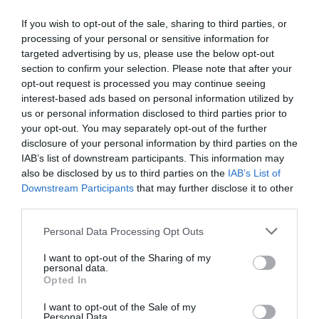
If you wish to opt-out of the sale, sharing to third parties, or
processing of your personal or sensitive information for
targeted advertising by us, please use the below opt-out
section to confirm your selection. Please note that after your
opt-out request is processed you may continue seeing
interest-based ads based on personal information utilized by
DERNIERS COMMENTAIRES
us or personal information disclosed to third parties prior to
your opt-out. You may separately opt-out of the further
disclosure of your personal information by third parties on the
IAB’s list of downstream participants. This information may
Kyle
a commenté l'article :
also be disclosed by us to third parties on the
IAB’s List of
SWISS : la rentabilité relance le débat sur son
Downstream Participants
that may further disclose it to other
autonomie au sein de Lufthansa Group
third parties.
Personal Data Processing Opt Outs
NDR
a commenté l'article :
I want to opt-out of the Sharing of my
Le ciel n’a jamais été aussi chargé : record de 153 359
personal data.
vols commerciaux le 23 juillet 2026
Opted In
I want to opt-out of the Sale of my
Personal Data.