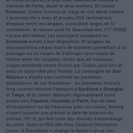
mémoire de forme, duvet et deux oreillers. En classe
Premium
, Zodiac fournira un siège en cuir décrit comme
« business lite » avec 41 pouces (104 centimètres)
d’espace entre les rangées, accoudoirs larges de 12
centimètres et repose-pied (le
SpaceSeat
des 777-300ER
n’a pas été retenu). Les passagers voyageant en
Economie
auront à leur disposition 16 rangées de
Skycouch
(trois sièges munis de tablettes permettant à un
passager ou un couple de d’allonger sans risque de
tomber entre les rangées), tandis que de nouveaux
sièges standards seront fournis par Zodiac, plus fins et
avec un appui-tête plus flexible. La compagnie de
Star
Alliance
a d’autre part confirmé les premières
destinations de ces Dreamliner : les premières liaisons
long-courrier relieront l’aéroport d’
Auckland
à
Shanghai
et
Tokyo
, et ils seront déployés régionalement entre
autres vers
Papeete
,
Honolulu
et
Perth
. Pas de date
d’inauguration ou de fréquence pour ces routes, Boeing
n’ayant toujours pas précisé la date de livraison du
premier 787-9, qui doit sortir des chaines d’assemblage
en juillet. Selon le PDG d’Air New Zealand Christopher
Luxon, le Dreamliner « change la donne » et va non