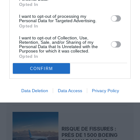
Opted In
787 dreamliner
air new zealand
boeing
I want to opt-out of processing my
nouvelle zélande
Personal Data for Targeted Advertising.
Opted In
I want to opt-out of Collection, Use,
LIRE AUSSI
Retention, Sale, and/or Sharing of my
Personal Data that Is Unrelated with the
Purposes for which it was collected.
Opted In
CONFIRM
LIVRAISONS D’AVIONS AU
PREMIER SEMESTRE 2026
: AIRBUS ET...
Data Deletion
Data Access
Privacy Policy
RISQUE DE FISSURES :
PRÈS DE 1 500 BOEING