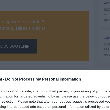
Jea
Part
off
gar
z apprécié l’article ?
-nous, faites un don !
Pas 
Cert
OUS SOUTENIR
FAA
de 
ADP
l -
Do Not Process My Personal Information
to opt-out of the sale, sharing to third parties, or processing of your per
Facebook
Twitter
Pinterest
LinkedIn
Email
Print
formation for targeted advertising by us, please use the below opt-out s
r selection. Please note that after your opt-out request is processed y
eing interest-based ads based on personal information utilized by us or