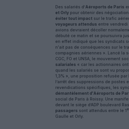
Des salariés d’
Aéroports de Paris
e
et Orly
pour obtenir des négociations
éviter tout impact
sur le trafic aér
voyageurs attendus
entre vendredi 
avions devraient décoller normalemen
débuté ce matin et se poursuivra j
en effet indiqué que les syndicats 
n'ait pas de conséquences sur le tr
compagnies aériennes ». Lancé la se
CGC, FO et UNSA, le mouvement soci
salariales
« car les actionnaires on
quand les salariés se sont vu prop
1,3% », une proposition refusée par 
l’arrêt des suppressions de postes 
revendications spécifiques, les syn
démantèlement d'Aéroports de Par
social de Paris à Roissy. Une manife
devant le siège d’ADP boulevard Ras
e
passagers
sont attendus entre le 1
Gaulle et Orly.