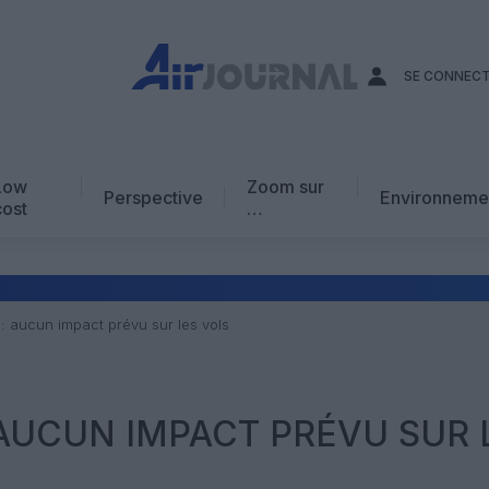
SE CONNEC
Low
Zoom sur
Perspective
Environneme
cost
…
Edito
En chiffres
Avis d’expert
: aucun impact prévu sur les vols
AJ Académie
Vidéo
 AUCUN IMPACT PRÉVU SUR 