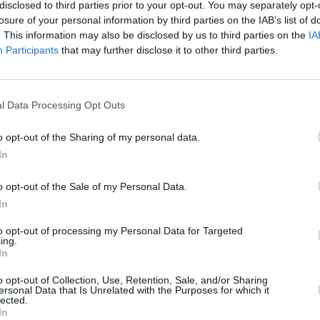
MENTAIRE(S)
disclosed to third parties prior to your opt-out. You may separately opt-
losure of your personal information by third parties on the IAB’s list of
. This information may also be disclosed by us to third parties on the
IA
1 juillet 2013 - 14 h 14 min
Participants
that may further disclose it to other third parties.
ir laissé notre fils dans l’avion AF1280
 retard n’était annoncé; c’est une fois
l Data Processing Opt Outs
ait d’un mouvement de grève, l’avion ne
d au décollage pour un vol de 1h, bravo.
o opt-out of the Sharing of my personal data.
 ne l’attendait que jusqu’à 18 heures,
ineur pour son 1er vol en solo.
In
RÉPONDRE
o opt-out of the Sale of my Personal Data.
In
1 juillet 2013 - 14 h 42 min
to opt-out of processing my Personal Data for Targeted
ranquillement se dédouaner de
ing.
In
 ….
RÉPONDRE
o opt-out of Collection, Use, Retention, Sale, and/or Sharing
ersonal Data that Is Unrelated with the Purposes for which it
lected.
In