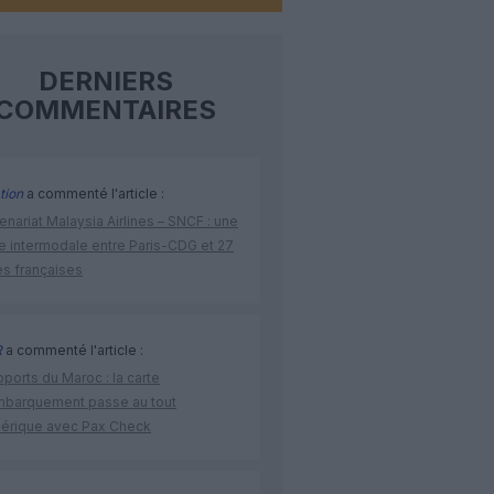
DERNIERS
COMMENTAIRES
tion
a commenté l'article :
enariat Malaysia Airlines – SNCF : une
re intermodale entre Paris-CDG et 27
es françaises
R
a commenté l'article :
ports du Maroc : la carte
mbarquement passe au tout
érique avec Pax Check