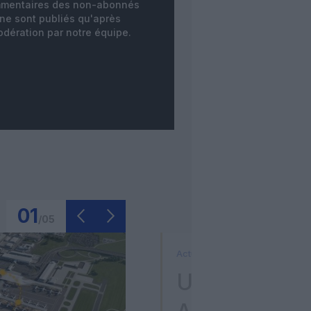
mentaires des non-abonnés
ne sont publiés qu'après
dération par notre équipe.
01
/
05
Actualité
Un pilote de