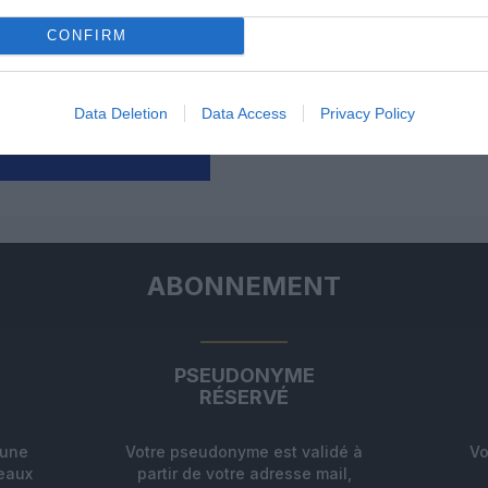
1 juillet 2013 - 14 h 27 min
CONFIRM
 pas, c’est impossible! Vous aussi vous
ce?
RÉPONDRE
Data Deletion
Data Access
Privacy Policy
ER UN COMMENTAIRE
ABONNEMENT
PSEUDONYME
RÉSERVÉ
'une
Votre pseudonyme est validé à
Vo
deaux
partir de votre adresse mail,