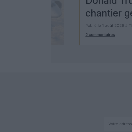
Donald Tr
chantier g
milliards d
Publié le 1 août 2026 à 1
2 commentaires