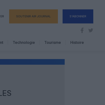
TER
SOUTENIR AIR JOURNAL
S'ABONNER
nt
Technologie
Tourisme
Histoire
Pratique
Hôtellerie
Voyages d’affaires
LES