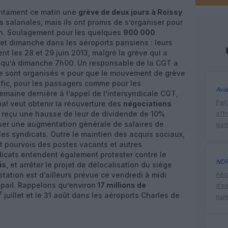
ntament ce matin une
grève de deux jours à Roissy
 salariales, mais ils ont promis de s’organiser pour
ien. Soulagement pour les quelques
900 000
et dimanche dans les aéroports parisiens : leurs
t les 28 et 29 juin 2013, malgré la grève qui a
usqu’à dimanche 7h00. Un responsable de la CGT a
se sont organisés « pour que le mouvement de grève
afic, pour les passagers comme pour les
Avia
maine dernière à l’appel de l’intersyndicale CGT,
Part
al veut obtenir la réouverture des
négociations
t reçu une hausse de leur de dividende de 10%
off
oser une augmentation générale de salaires de
gar
les syndicats. Outre le maintien des acquis sociaux,
et pourvois des postes vacants et autres
dicats entendent également protester contre le
ND
is
, et arrêter le projet de délocalisation du siège
station est d’ailleurs prévue ce vendredi à midi
Aéro
pail. Rappelons qu’environ
17 millions de
d’e
r
juillet et le 31 août dans les aéroports Charles de
num