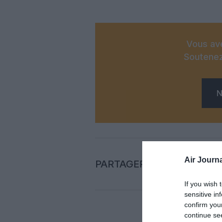
Vous ave
Soutenez
N
Air Journa
PARTAGER L'ARTICLE
If you wish 
sensitive in
confirm you
continue se