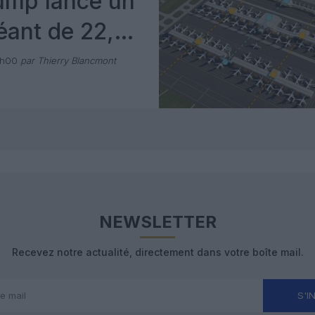
ump lance un
éant de 22,5
e dollars
1h00
par Thierry Blancmont
NEWSLETTER
Recevez notre actualité, directement dans votre boîte mail.
S'I