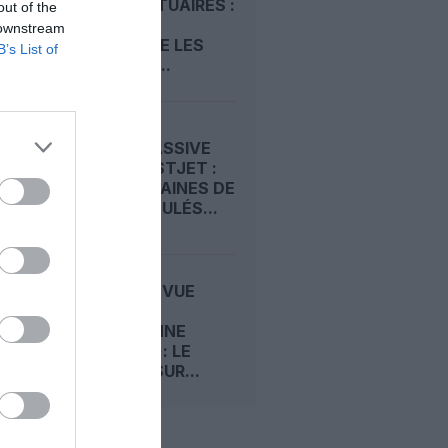
AÉROPORTUAIRES :
out of the
LE SCARA
 downstream
CONTESTE LES
B’s List of
HAUSSES...
GRÈVE MASSIVE
CHEZ WESTJET :
DES CENTAINES DE
VOLS ANNULÉS...
GRÈVE EN VUE
CHEZ LA
CANADIENNE
WESTJET : LE
CONFLIT SUR...