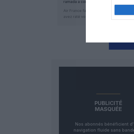
ramada
a commenté :
Air France fait grêve?! On ne vous croit
avez raté vos sélections chez Air Fran
LAISS
PUBLICITÉ
MASQUÉE
Nos abonnés bénéficient d
navigation fluide sans ban