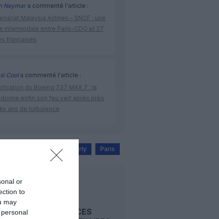
n Neymar
a commenté l'article :
enariat Malaysia Airlines – SNCF : une
re intermodale entre Paris-CDG et 27
es françaises
si Cool
a commenté l'article :
ification du Boeing 737 MAX 7 : la
 donne enfin son feu vert après près
dix ans de turbulence
aéroports
grève
Orly
Paris
LIRE AUSSI
sonal or
ection to
ou may
REDEVANCES
 personal