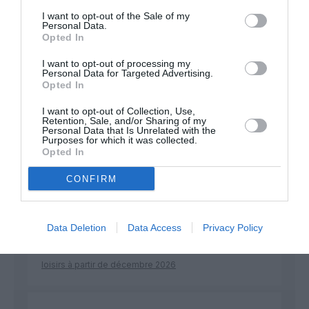
développement !
I want to opt-out of the Sale of my
Personal Data.
Opted In
I want to opt-out of processing my
NOUS SOUTENIR
Personal Data for Targeted Advertising.
Opted In
I want to opt-out of Collection, Use,
Retention, Sale, and/or Sharing of my
Personal Data that Is Unrelated with the
Purposes for which it was collected.
Opted In
DERNIERS COMMENTAIRES
CONFIRM
Data Deletion
Data Access
Privacy Policy
Autre ligne espérée :
a commenté l'article :
Bruxelles–Porto : Transavia ouvre une nouvelle liaison
loisirs à partir de décembre 2026