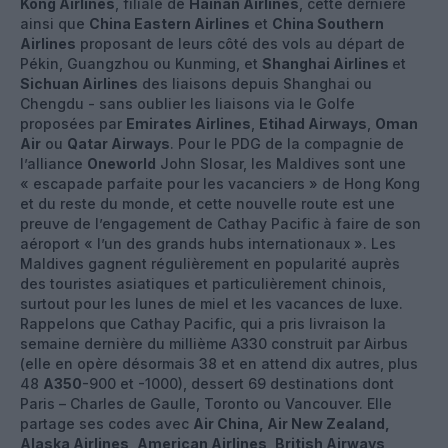
Kong Airlines
, filiale de
Hainan Airlines
, cette dernière
ainsi que
China Eastern Airlines
et
China Southern
Airlines
proposant de leurs côté des vols au départ de
Pékin, Guangzhou ou Kunming, et
Shanghai Airlines
et
Sichuan Airlines
des liaisons depuis Shanghai ou
Chengdu - sans oublier les liaisons via le Golfe
proposées par
Emirates Airlines
,
Etihad Airways
,
Oman
Air
ou
Qatar Airways
. Pour le PDG de la compagnie de
l’alliance
Oneworld
John Slosar, les Maldives sont une
« escapade parfaite pour les vacanciers » de Hong Kong
et du reste du monde, et cette nouvelle route est une
preuve de l’engagement de Cathay Pacific à faire de son
aéroport « l’un des grands hubs internationaux ». Les
Maldives gagnent régulièrement en popularité auprès
des touristes asiatiques et particulièrement chinois,
surtout pour les lunes de miel et les vacances de luxe.
Rappelons que Cathay Pacific, qui a pris livraison la
semaine dernière du millième A330 construit par Airbus
(elle en opère désormais 38 et en attend dix autres, plus
48
A350
-900 et -1000), dessert 69 destinations dont
Paris – Charles de Gaulle, Toronto ou Vancouver. Elle
partage ses codes avec
Air China, Air New Zealand,
Alaska Airlines, American Airlines, British Airways,