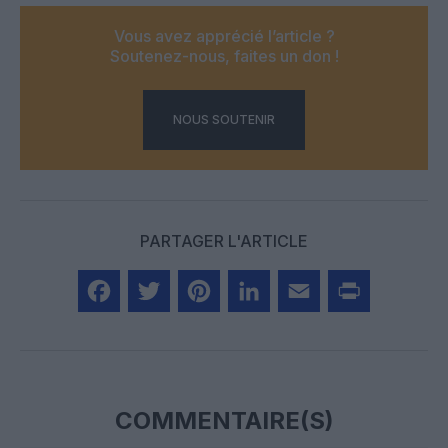
Vous avez apprécié l’article ?
Soutenez-nous, faites un don !
NOUS SOUTENIR
PARTAGER L'ARTICLE
Facebook
Twitter
Pinterest
LinkedIn
Email
Print
COMMENTAIRE(S)