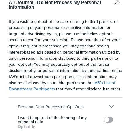
Air Journal -
Do Not Process My Personal
Information
Ben
a commenté :
23 juillet 2013 - 15 h 37 min
If you wish to opt-out of the sale, sharing to third parties, or
Je teste Cathay pour la première fois cette semaine avec un
processing of your personal or sensitive information for
À/R Shanghai – HK.. 777W a l aller, 330 au retour 🙂 J’en rêvais
targeted advertising by us, please use the below opt-out
depuis enfant ^^ cette nouvelle ligne me donnera une bonne
section to confirm your selection. Please note that after your
raison de faire ce choix à nouveau et faire une infidélité aux
opt-out request is processed you may continue seeing
compagnies du Golfe 🙂
interest-based ads based on personal information utilized by
RÉPONDRE
us or personal information disclosed to third parties prior to
your opt-out. You may separately opt-out of the further
disclosure of your personal information by third parties on the
IAB’s list of downstream participants. This information may
LAISSER UN COMMENTAIRE
also be disclosed by us to third parties on the
IAB’s List of
Downstream Participants
that may further disclose it to other
third parties.
FAIRE UN DON
Personal Data Processing Opt Outs
I want to opt-out of the Sharing of my
Appel aux lecteurs !
personal data.
Opted In
Soutenez Air Journal participez
à son