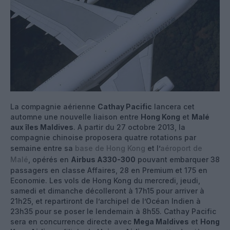
La compagnie aérienne
Cathay Pacific
lancera cet
automne une nouvelle liaison entre
Hong Kong
et
Malé
aux îles
Maldives
. A partir du 27 octobre 2013, la
compagnie chinoise proposera quatre rotations par
semaine entre sa
base de Hong Kong
et l’
aéroport de
Malé
, opérés en
Airbus A330-300
pouvant embarquer 38
passagers en classe Affaires, 28 en Premium et 175 en
Economie. Les vols de Hong Kong du mercredi, jeudi,
samedi et dimanche décolleront à 17h15 pour arriver à
21h25, et repartiront de l’archipel de l’Océan Indien à
23h35 pour se poser le lendemain à 8h55. Cathay Pacific
sera en concurrence directe avec
Mega Maldives
et
Hong