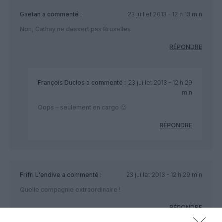
Gaetan
a commenté :
23 juillet 2013 - 12 h 13 min
Non, Cathay ne dessert pas Bruxelles
RÉPONDRE
François Duclos
a commenté :
23 juillet 2013 - 12 h 29
min
Oops – seulement en cargo 🙁
RÉPONDRE
Frifri L'endive
a commenté :
23 juillet 2013 - 12 h 29 min
Quelle compagnie extraordinaire !
RÉPONDRE