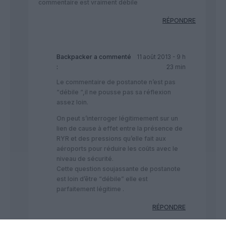
commentaire est vraiment débile
RÉPONDRE
Backpacker
a commenté
11 août 2013 - 9 h
:
23 min
Le commentaire de postanote n’est pas
“débile “,il ne pousse pas sa réflexion
assez loin.
On peut s’interroger légitimement sur un
lien de cause à effet entre la présence de
RYR et des pressions qu’elle fait aux
aéroports pour réduire les coûts avec le
niveau de sécurité.
Cette question soujassante de postanote
est loin d’être “débile” elle est
parfaitement légitime .
RÉPONDRE