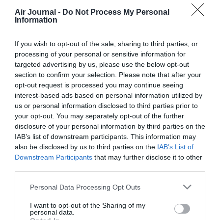
Air Journal -
Do Not Process My Personal
Information
vonfritschthoffen
a commenté :
10 août 2013 - 19 h 55 min
If you wish to opt-out of the sale, sharing to third parties, or
processing of your personal or sensitive information for
les low cost payent ils les services de sureté ? La ville de
targeted advertising by us, please use the below opt-out
Charleroi ne bénéficie pas d’une bonne réputation, il n’est pas
section to confirm your selection. Please note that after your
exclu que le majorité des services de police soient
monopolisés pour l’agglomération et que l’aéroport en fasse
opt-out request is processed you may continue seeing
les frais
interest-based ads based on personal information utilized by
us or personal information disclosed to third parties prior to
RÉPONDRE
your opt-out. You may separately opt-out of the further
disclosure of your personal information by third parties on the
IAB’s list of downstream participants. This information may
also be disclosed by us to third parties on the
IAB’s List of
LAISSER UN COMMENTAIRE
Downstream Participants
that may further disclose it to other
third parties.
Personal Data Processing Opt Outs
FAIRE UN DON
I want to opt-out of the Sharing of my
personal data.