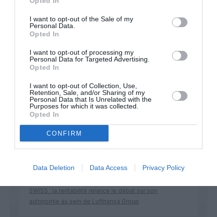
Appel aux lecteurs !
Opted In
Soutenez Air Journal participez
à son
I want to opt-out of the Sale of my
développement !
Personal Data.
Opted In
I want to opt-out of processing my
Personal Data for Targeted Advertising.
NOUS SOUTENIR
Opted In
I want to opt-out of Collection, Use,
Retention, Sale, and/or Sharing of my
Personal Data that Is Unrelated with the
Purposes for which it was collected.
Opted In
CONFIRM
DERNIERS COMMENTAIRES
Data Deletion
Data Access
Privacy Policy
Kyle
a commenté l'article :
SWISS : la rentabilité relance le débat sur son
autonomie au sein de Lufthansa Group