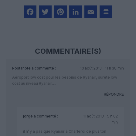
Facebook
Twitter
Pinterest
LinkedIn
Email
Print
COMMENTAIRE(S)
Postanote
a commenté :
10 août 2013 - 11 h 38 min
Aéroport low cost pour les besoins de Ryanair, sûreté low
cost au niveau Ryanair….
RÉPONDRE
jorge
a commenté :
11 août 2013 - 5 h 02
min
il n’ y a pas que Ryanair à Charleroi de plus ton