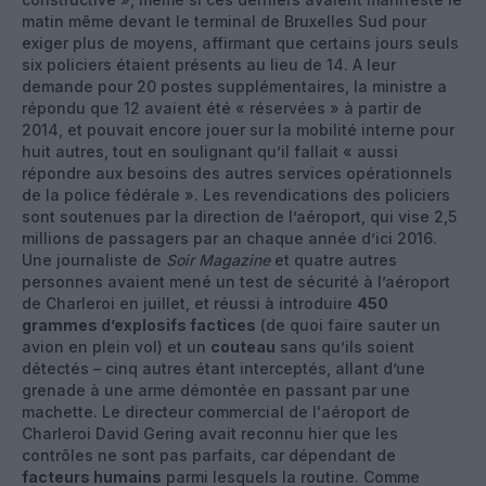
matin même devant le terminal de Bruxelles Sud pour
exiger plus de moyens, affirmant que certains jours seuls
six policiers étaient présents au lieu de 14. A leur
demande pour 20 postes supplémentaires, la ministre a
répondu que 12 avaient été « réservées » à partir de
2014, et pouvait encore jouer sur la mobilité interne pour
huit autres, tout en soulignant qu’il fallait « aussi
répondre aux besoins des autres services opérationnels
de la police fédérale ». Les revendications des policiers
sont soutenues par la direction de l’aéroport, qui vise 2,5
millions de passagers par an chaque année d’ici 2016.
Une journaliste de
Soir Magazine
et quatre autres
personnes avaient mené un test de sécurité à l’aéroport
de Charleroi en juillet, et réussi à introduire
450
grammes
d’explosifs factices
(de quoi faire sauter un
avion en plein vol) et un
couteau
sans qu’ils soient
détectés – cinq autres étant interceptés, allant d’une
grenade à une arme démontée en passant par une
machette. Le directeur commercial de l'aéroport de
Charleroi David Gering avait reconnu hier que les
contrôles ne sont pas parfaits, car dépendant de
facteurs humains
parmi lesquels la routine. Comme