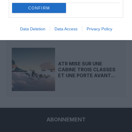
UNITED-DELTA : LE COUP
CONFIRM
DE SONDE SECRET DE
SCOTT KIRBY QUI...
Data Deletion
Data Access
Privacy Policy
ATR MISE SUR UNE
CABINE TROIS CLASSES
ET UNE PORTE AVANT...
ABONNEMENT