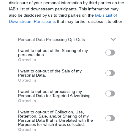
disclosure of your personal information by third parties on the
Pyramides, croisières et mer Rouge : l’Égypte mise sur
IAB’s list of downstream participants. This information may
une saison record malgré le contexte géopolitique
also be disclosed by us to third parties on the
IAB’s List of
Downstream Participants
that may further disclose it to other
third parties.
aéroports
etats-unis
Personal Data Processing Opt Outs
I want to opt-out of the Sharing of my
personal data.
LIRE AUSSI
Opted In
I want to opt-out of the Sale of my
Personal Data.
Opted In
ISRAËL : UNITED RELANCE
SA LIAISON DIRECTE NEW
I want to opt-out of processing my
Personal Data for Targeted Advertising.
YORK-TEL...
Opted In
I want to opt-out of Collection, Use,
Retention, Sale, and/or Sharing of my
Personal Data that Is Unrelated with the
Purposes for which it was collected.
Opted In