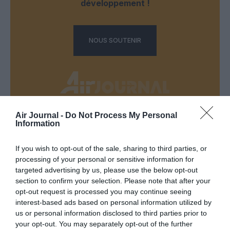
développement !
NOUS SOUTENIR
Air Journal -
Do Not Process My Personal
Information
DERNIERS COMMENTAIRES
If you wish to opt-out of the sale, sharing to third parties, or
processing of your personal or sensitive information for
atplhkt
a commenté l'article :
targeted advertising by us, please use the below opt-out
Contrôles aux frontières entre l’Espagne et l’Italie : des
section to confirm your selection. Please note that after your
arrivées plus longues, des correspondances à risque
opt-out request is processed you may continue seeing
interest-based ads based on personal information utilized by
us or personal information disclosed to third parties prior to
your opt-out. You may separately opt-out of the further
Manfou
a commenté l'article :