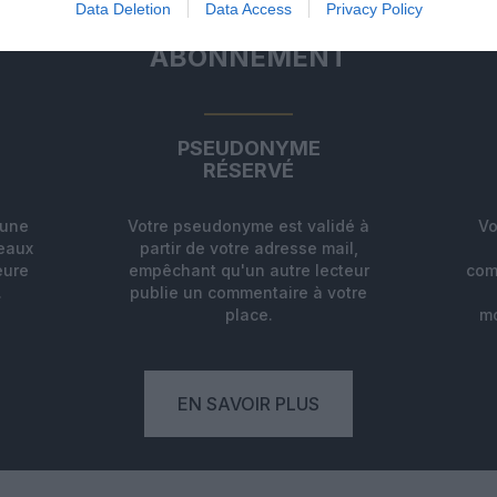
Data Deletion
Data Access
Privacy Policy
ABONNEMENT
PSEUDONYME
RÉSERVÉ
'une
Votre pseudonyme est validé à
Vo
deaux
partir de votre adresse mail,
eure
empêchant qu'un autre lecteur
com
.
publie un commentaire à votre
place.
mo
EN SAVOIR PLUS