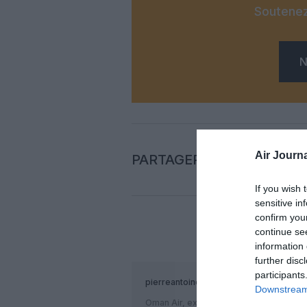
Soutenez
N
Air Journa
PARTAGER L'ARTICLE
If you wish 
sensitive in
confirm you
continue se
COM
information 
further disc
participants
pierreantoine
a commenté :
Downstream 
Oman Air, excellente comp