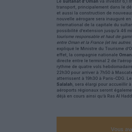
Le
sultanat d'Oman
va investir 6,1 
transport, principalement dans le d
et aussi la construction de nouveau
nouvelle aérogare sera inauguré en 2
international de la capitale du sult
possibilité d’extension jusqu’à 46 m
tourisme responsable et haut de gamm
entre Oman et la France (et les autre
expliqué le Ministre du Tourisme d’
effet, la compagnie nationale
Oman 
directe entre le terminal 2 de l’aér
rythme de quatre vols hebdomadaire
22h30 pour arriver à 7h50 à Mascate.
atterrissent à 19h30 à Paris-CDG. Le
Salalah
, sera élargi pour accueillir
aéroports régionaux seront égaleme
déjà en cours ainsi qu’à Ras Al Hadd
Vous ave