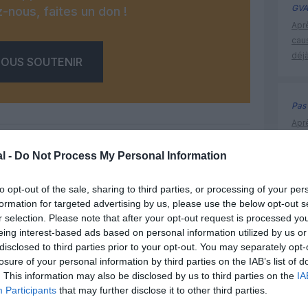
GVA
-nous, faites un don !
Apr
cau
déjà
OUS SOUTENIR
Pas 
Apr
cau
déjà
l -
Do Not Process My Personal Information
Facebook
Twitter
Pinterest
LinkedIn
Email
Print
to opt-out of the sale, sharing to third parties, or processing of your per
formation for targeted advertising by us, please use the below opt-out s
aéroport
r selection. Please note that after your opt-out request is processed y
eing interest-based ads based on personal information utilized by us or
MENTAIRE(S)
disclosed to third parties prior to your opt-out. You may separately opt-
losure of your personal information by third parties on the IAB’s list of
. This information may also be disclosed by us to third parties on the
IA
5 janvier 2014 - 17 h 13 min
Participants
that may further disclose it to other third parties.
RÉPONDRE