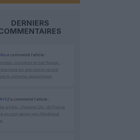
DERNIERS
COMMENTAIRES
fou
a commenté l'article :
amides, croisières et mer Rouge :
ypte mise sur une saison record
gré le contexte géopolitique
RYYZ
a commenté l'article :
te‑à‑Pitre – Panama City : Air France
e un pont aérien vers l’Amérique
ne