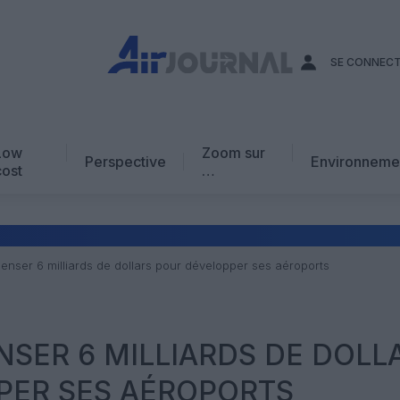
SE CONNEC
Low
Zoom sur
Perspective
Environneme
cost
…
Edito
En chiffres
Avis d’expert
nser 6 milliards de dollars pour développer ses aéroports
AJ Académie
Vidéo
SER 6 MILLIARDS DE DOLL
PER SES AÉROPORTS