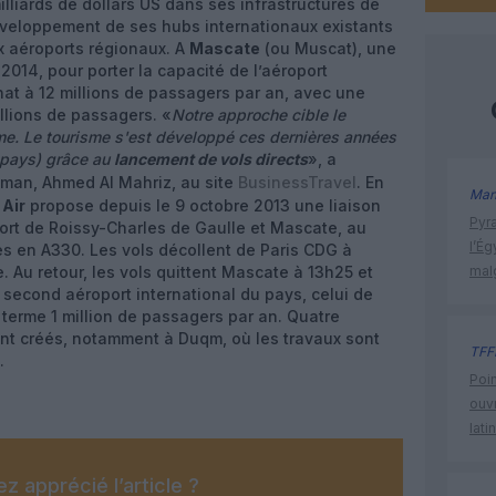
milliards de dollars US dans ses infrastructures de
éveloppement de ses hubs internationaux existants
x aéroports régionaux. A
Mascate
(ou Muscat), une
014, pour porter la capacité de l’aéroport
anat à 12 millions de passagers par an, avec une
illions de passagers. «
Notre approche cible le
e. Le tourisme s'est développé ces dernières années
s pays) grâce au
lancement de vols directs
», a
Oman, Ahmed Al Mahriz, au site
BusinessTravel
. En
Man
Air
propose depuis le 9 octobre 2013 une liaison
Pyr
oport de Roissy-Charles de Gaulle et Mascate, au
l’Ég
s en A330. Les vols décollent de Paris CDG à
 Au retour, les vols quittent Mascate à 13h25 et
mal
 second aéroport international du pays, celui de
 à terme 1 million de passagers par an. Quatre
nt créés, notamment à Duqm, où les travaux sont
TFF
.
Poin
ouvr
lati
z apprécié l’article ?