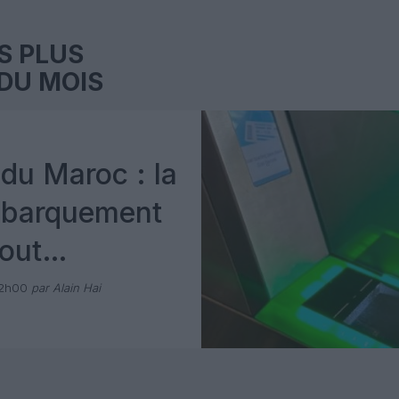
S PLUS
DU MOIS
du Maroc : la
mbarquement
out
 avec Pax
12h00
par Alain Hai