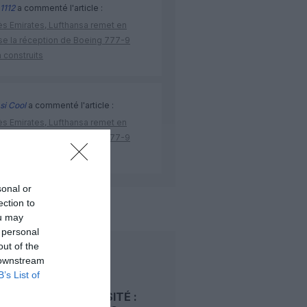
1112
a commenté l'article :
ès Emirates, Lufthansa remet en
se la réception de Boeing 777-9
 construits
si Cool
a commenté l'article :
ès Emirates, Lufthansa remet en
se la réception de Boeing 777-9
 construits
sonal or
ection to
s
oman air
ou may
 personal
out of the
LIRE AUSSI
 downstream
B’s List of
BIODIVERSITÉ :