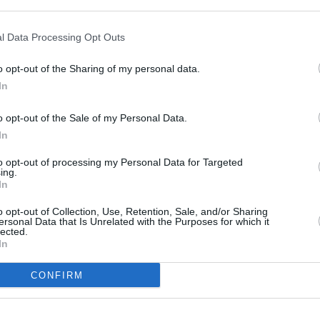
l Data Processing Opt Outs
5 janvier 2014 - 17 h 14 min
o opt-out of the Sharing of my personal data.
meurant, dessert CDG depuis au moins
In
ier seulement..
RÉPONDRE
o opt-out of the Sale of my Personal Data.
In
6 janvier 2014 - 14 h 17 min
 😉
RÉPONDRE
to opt-out of processing my Personal Data for Targeted
ing.
In
o opt-out of Collection, Use, Retention, Sale, and/or Sharing
ersonal Data that Is Unrelated with the Purposes for which it
ER UN COMMENTAIRE
lected.
In
CONFIRM