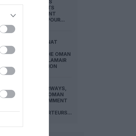
QUAND LES
AÉROPORTS
DEVIENNENT
REFUGES POUR...
LE SULTANAT
D’OMAN
RAPPROCHE OMAN
AIR ET SALAMAIR
SANS FUSION
QATAR AIRWAYS,
GULF AIR, OMAN
AIR… : COMMENT
CES
TRANSPORTEURS...