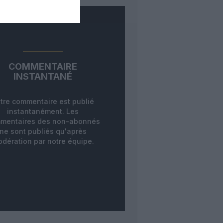
COMMENTAIRE
INSTANTANÉ
tre commentaire est publié
instantanément. Les
mentaires des non-abonnés
ne sont publiés qu'après
dération par notre équipe.