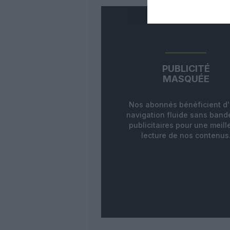
PUBLICITÉ
MASQUÉE
Nos abonnés bénéficient d
navigation fluide sans ban
publicitaires pour une meill
lecture de nos contenus