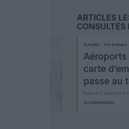
ARTICLES LE
CONSULTÉS 
Actualité
Info pratique
Aéroports 
carte d’e
passe au t
numérique
Publié le 2 août 2026 à 
14 commentaires
Check