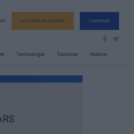
TER
SOUTENIR AIR JOURNAL
S'ABONNER
nt
Technologie
Tourisme
Histoire
Pratique
Hôtellerie
Voyages d’affaires
ARS