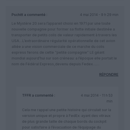
Pschitt
a commenté :
4 mai 2014 - 9 h 29 min
Le Mystère 20 sera l’appareil choisi en 1971 par une toute
nouvelle compagnie pour former sa flotte initiale destinée a
transporter de petits colis de valeur rapidement à travers les
USA…L’extraordinaire régularité opérationnelle de cet avion
alliée a une vision commerciale de ce marche du colis
express ferons de cette “petite compagnie” LE géant
mondial aujourd’hui sur son créneau: a l’époque elle portait le
nom de Fédéral Express,devenu depuis Fedex……
RÉPONDRE
TFFR
a commenté :
4 mai 2014 - 11 h 53
min
Cela me rappel une petite histoire qui circulait sur la
version unique et propre à FedEx: ayant des vitraux
de plus grande taille de chaque bords du cockpit
pour satisfaire à l’évacuation de l’équipage du