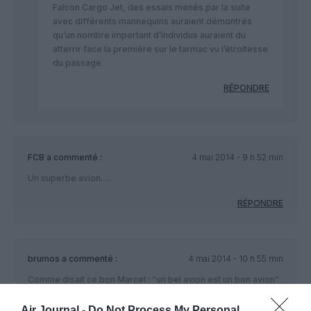
Falcon Cargo Jet, des essais menés par la suite
avec différents mannequins auraient démontrés
qu’un nombre important d’individus auraient du
atterrir face la première sur le tarmac vu l’étroitesse
du passage.
RÉPONDRE
FCB
a commenté :
4 mai 2014 - 9 h 52 min
Un superbe avion….
RÉPONDRE
brumos
a commenté :
4 mai 2014 - 10 h 55 min
Comme disait ce bon Marcel : “un bel avion est un bon avion”
……le Mystère 20 a toujours une élégance hors du commun.
Air Journal -
Do Not Process My Personal