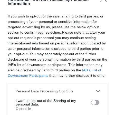
RÉPONDRE
Information
If you wish to opt-out of the sale, sharing to third parties, or
processing of your personal or sensitive information for
mnbee
a commenté :
4 mai 2014 - 13 h 14 min
targeted advertising by us, please use the below opt-out
Un seul mot :
section to confirm your selection. Please note that after your
SUCCÈS
opt-out request is processed you may continue seeing
interest-based ads based on personal information utilized by
RÉPONDRE
us or personal information disclosed to third parties prior to
your opt-out. You may separately opt-out of the further
disclosure of your personal information by third parties on the
IAB’s list of downstream participants. This information may
LAISSER UN COMMENTAIRE
also be disclosed by us to third parties on the
IAB’s List of
Downstream Participants
that may further disclose it to other
third parties.
FAIRE UN DON
Personal Data Processing Opt Outs
I want to opt-out of the Sharing of my
Appel aux lecteurs !
personal data.
Soutenez Air Journal participez
à son
Opted In