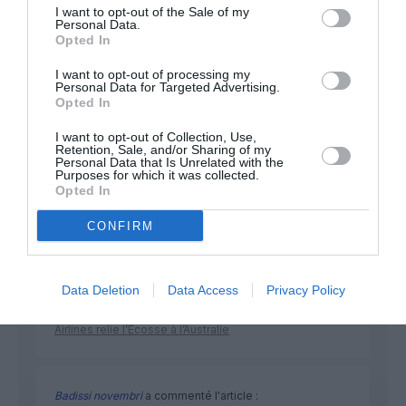
développement !
I want to opt-out of the Sale of my
Personal Data.
Opted In
NOUS SOUTENIR
I want to opt-out of processing my
Personal Data for Targeted Advertising.
Opted In
I want to opt-out of Collection, Use,
Retention, Sale, and/or Sharing of my
Personal Data that Is Unrelated with the
Purposes for which it was collected.
Opted In
DERNIERS COMMENTAIRES
CONFIRM
Mathématiques
a commenté l'article :
Data Deletion
Data Access
Privacy Policy
19 h 23 sans escale : le Boeing 777F de National
Airlines relie l’Écosse à l’Australie
Badissi novembri
a commenté l'article :