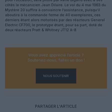
côtés le mécanicien Jean Dilaire. Le vol du 4 mai 1963 du
Mystère 20 suffira à convaincre l’assistance, puisqu’il
aboutira à la commande ferme de 40 exemplaires, ces
derniers étant alors motorisés par des réacteurs General
Electric CF700, le prototype étant, pour sa part, doté de
deux réacteurs Pratt & Whitney JT12 A-8.
Vous avez apprécié l’article ?
Soutenez-nous, faites un don !
NOUS SOUTENIR
PARTAGER L'ARTICLE