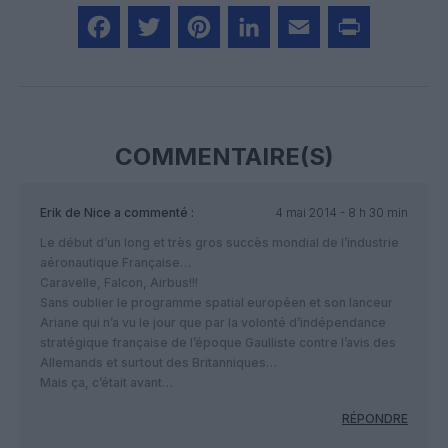
Facebook
Twitter
Pinterest
LinkedIn
Email
Print
COMMENTAIRE(S)
Erik de Nice
a commenté :
4 mai 2014 - 8 h 30 min
Le début d’un long et très gros succès mondial de l’industrie
aéronautique Française…
Caravelle, Falcon, Airbus!!!
Sans oublier le programme spatial européen et son lanceur
Ariane qui n’a vu le jour que par la volonté d’indépendance
stratégique française de l’époque Gaulliste contre l’avis des
Allemands et surtout des Britanniques…
Mais ça, c’était avant…
RÉPONDRE