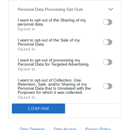
Personal Data Processing Opt Outs
Chasseur de troll
a commenté
8 octobre 2014 - 14 h
:
35 min
I want to opt-out of the Sharing of my
Oh, un troll!
personal data.
Opted In
De toute façon, passer via un autre hub européen
(Riga ou Berlin bien souvent, sinon Munich,
I want to opt-out of the Sale of my
Personal Data.
Francfort, Vienne voire Kiev [or UE]) reste
Opted In
largement moins cher qu’une liaison directe!
I want to opt-out of processing my
RÉPONDRE
Personal Data for Targeted Advertising.
Opted In
I want to opt-out of Collection, Use,
Manx
a commenté :
9 octobre 2014 - 23 h
Retention, Sale, and/or Sharing of my
19 min
Personal Data that Is Unrelated with the
Purposes for which it was collected.
Pourquoi boycotter la Russie ? Vous préférez les
Opted In
ukrainiens ouvertement nazis, oui, vous savez, ceux
que l’Europe soutient avec votre bénédiction !
CONFIRM
RÉPONDRE
Data Deletion
Data Access
Privacy Policy