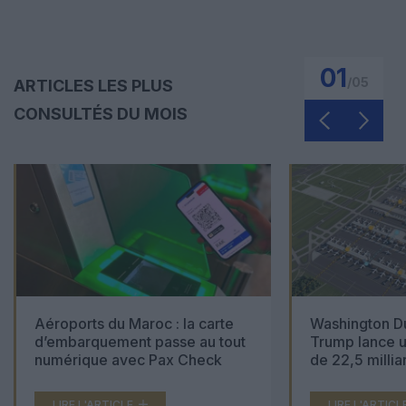
01
/
05
ARTICLES LES PLUS
CONSULTÉS DU MOIS
Aéroports du Maroc : la carte
Washington Du
d’embarquement passe au tout
Trump lance u
numérique avec Pax Check
de 22,5 millia
LIRE L'ARTICLE
LIRE L'ARTICL