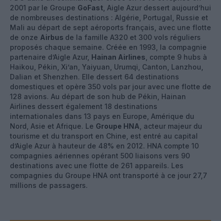
2001 par le Groupe
GoFast
, Aigle Azur dessert aujourd’hui
de nombreuses destinations : Algérie, Portugal, Russie et
Mali au départ de sept aéroports français, avec une flotte
de onze
Airbus
de la famille A320 et 300 vols réguliers
proposés chaque semaine. Créée en 1993, la compagnie
partenaire d’Aigle Azur,
Hainan Airlines
, compte 9 hubs à
Haikou, Pékin, Xi’an, Yaiyuan, Urumqi, Canton, Lanzhou,
Dalian et Shenzhen. Elle dessert 64 destinations
domestiques et opère 350 vols par jour avec une flotte de
128 avions. Au départ de son hub de Pékin, Hainan
Airlines dessert également 18 destinations
internationales dans 13 pays en Europe, Amérique du
Nord, Asie et Afrique. Le
Groupe HNA
, acteur majeur du
tourisme et du transport en Chine, est entré au capital
d’Aigle Azur à hauteur de 48% en 2012. HNA compte 10
compagnies aériennes opérant 500 liaisons vers 90
destinations avec une flotte de 261 appareils. Les
compagnies du Groupe HNA ont transporté à ce jour 27,7
millions de passagers.