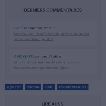
DERNIERS COMMENTAIRES
Bizness
a commenté l'article :
Pointe‑à‑Pitre – Panama City : Air France ouvre un pont
aérien vers l’Amérique latine
CHECK LAST
a commenté l'article :
Airbus doit accélérer avec 90 avions par mois
nécessaires pour atteindre son objectif
aigle azur
moscou
Paris
résultats financiers
LIRE AUSSI