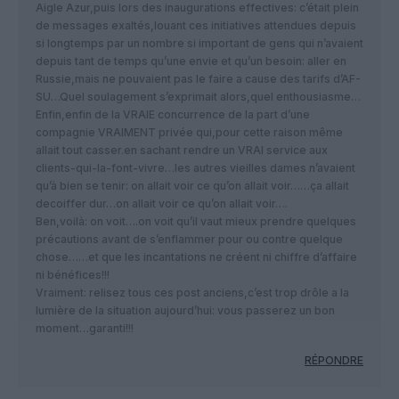
Aigle Azur,puis lors des inaugurations effectives: c’était plein
de messages exaltés,louant ces initiatives attendues depuis
si longtemps par un nombre si important de gens qui n’avaient
depuis tant de temps qu’une envie et qu’un besoin: aller en
Russie,mais ne pouvaient pas le faire a cause des tarifs d’AF-
SU…Quel soulagement s’exprimait alors,quel enthousiasme…
Enfin,enfin de la VRAIE concurrence de la part d’une
compagnie VRAIMENT privée qui,pour cette raison même
allait tout casser.en sachant rendre un VRAI service aux
clients-qui-la-font-vivre…les autres vieilles dames n’avaient
qu’à bien se tenir: on allait voir ce qu’on allait voir……ça allait
decoiffer dur…on allait voir ce qu’on allait voir….
Ben,voilà: on voit….on voit qu’il vaut mieux prendre quelques
précautions avant de s’enflammer pour ou contre quelque
chose……et que les incantations ne créent ni chiffre d’affaire
ni bénéfices!!!
Vraiment: relisez tous ces post anciens,c’est trop drôle a la
lumière de la situation aujourd’hui: vous passerez un bon
moment…garanti!!!
RÉPONDRE