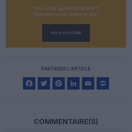
Vous avez apprécié l’article ?
Soutenez-nous, faites un don !
NOUS SOUTENIR
PARTAGER L'ARTICLE
Facebook
Twitter
Pinterest
LinkedIn
Email
Print
COMMENTAIRE(S)