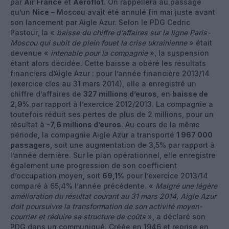
par
Air France
et
Aeroflot
. On rappellera au passage
qu’un
Nice
– Moscou avait été annulé fin mai juste avant
son lancement par Aigle Azur. Selon le PDG Cedric
Pastour, la «
baisse du chiffre d’affaires sur la ligne Paris-
Moscou qui subit de plein fouet la crise ukrainienne
» était
devenue «
intenable pour la compagnie
», la suspension
étant alors décidée. Cette baisse a obéré les résultats
financiers d’Aigle Azur : pour l’année financière 2013/14
(exercice clos au 31 mars 2014), elle a enregistré un
chiffre d’affaires de
327 millions d’euros
, en
baisse de
2,9%
par rapport à l’exercice 2012/2013. La compagnie a
toutefois réduit ses pertes de plus de 2 millions, pour un
résultat à
-7,6 millions d’euros
. Au cours de la même
période, la compagnie Aigle Azur a transporté
1 967 000
passagers
, soit une augmentation de 3,5% par rapport à
l’année dernière. Sur le plan opérationnel, elle enregistre
également une progression de son coefficient
d’occupation moyen, soit
69,1%
pour l’exercice 2013/14
comparé à 65,4% l’année précédente. «
Malgré une légère
amélioration du résultat courant au 31 mars 2014, Aigle Azur
doit poursuivre la transformation de son activité moyen-
courrier et réduire sa structure de coûts
», a déclaré son
PDG dans un communiqué. Créée en 1946 et reprise en