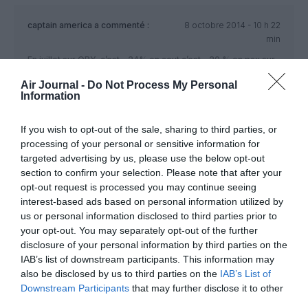
captain america
a commenté :
8 octobre 2014 - 10 h 22
min
En juillet sur ORY, c’est – 24% en aout c’est – 20 % en pax sur
ce faisceau, on est loin des dommages collatéraux du Pékin,
Air Journal -
Do Not Process My Personal
la situation géopolitique explique la désaffection de la ligne.
Information
Transaéro opérait sur les mois de juin juillet aout 2013 en
triple 7 et 744, cet été pas un seul gros module n’a été
exploité sur la ligne…
If you wish to opt-out of the sale, sharing to third parties, or
processing of your personal or sensitive information for
RÉPONDRE
targeted advertising by us, please use the below opt-out
section to confirm your selection. Please note that after your
opt-out request is processed you may continue seeing
interest-based ads based on personal information utilized by
CADU
a commenté :
8 octobre 2014 - 12 h 43
us or personal information disclosed to third parties prior to
min
your opt-out. You may separately opt-out of the further
IL FAUT BOYCOTTER LA DESSERTE DE LA RUSSIE DEPUIS L
disclosure of your personal information by third parties on the
UE!!!
IAB’s list of downstream participants. This information may
also be disclosed by us to third parties on the
IAB’s List of
RÉPONDRE
Downstream Participants
that may further disclose it to other
third parties.