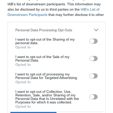
17 min
IAB’s list of downstream participants. This information may
also be disclosed by us to third parties on the
IAB’s List of
Airbus s’est surtout fait espionné par
Downstream Participants
that may further disclose it to other
Boeing durant de longues années…
third parties.
RÉPONDRE
Personal Data Processing Opt Outs
I want to opt-out of the Sharing of my
Littledudy
a commenté :
26 mai 2015 - 23 h
personal data.
06 min
Opted In
Copier qui? C’est pas Boeing qui fait ça.
I want to opt-out of the Sale of my
Lisez bien avant de poster des idioties.
Personal Data.
Opted In
RÉPONDRE
I want to opt-out of processing my
Personal Data for Targeted Advertising.
Opted In
I want to opt-out of Collection, Use,
Retention, Sale, and/or Sharing of my
Personal Data that Is Unrelated with the
pierreantoine
a commenté :
26 mai 2015 - 12 h 58 min
Purposes for which it was collected.
Opted In
Génial.
Dans une autre vie, qd je serai riche, je pourrai en profiter