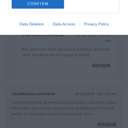
CONFIRM
aussi. En attendant..
RÉPONDRE
Data Deletion
Data Access
Privacy Policy
J'me marre
a commenté :
26 mai 2015 - 14 h 46
min
Moi, dans mon autre vie encore à venir,je verrai tout
“live” du balcon de mon nuage,là-haut!!!!
RÉPONDRE
Tata Milouda
a commenté :
26 mai 2015 - 20 h 25 min
Ca fiche la trouille, je ne serais pas rassuré, mais il faut quand
même dire que certains apprécieront grandement! En même
temps, je n’aurai pas non plus les moyens, donc ….
RÉPONDRE