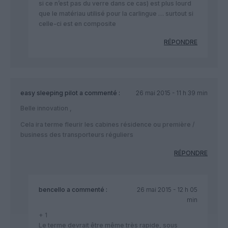
si ce n’est pas du verre dans ce cas) est plus lourd
que le matériau utilisé pour la carlingue … surtout si
celle-ci est en composite
RÉPONDRE
easy sleeping pilot
a commenté :
26 mai 2015 - 11 h 39 min
Belle innovation ,
Cela ira terme fleurir les cabines résidence ou première /
business des transporteurs réguliers
RÉPONDRE
bencello
a commenté :
26 mai 2015 - 12 h 05
min
+ 1
Le terme devrait être même très rapide, sous