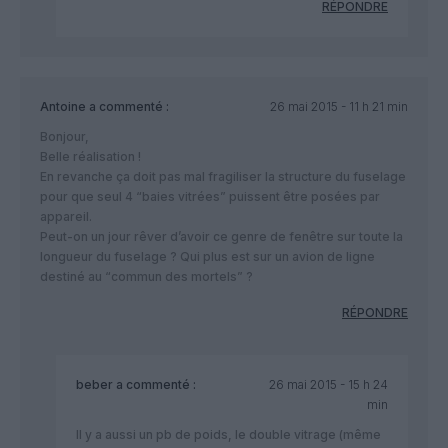
RÉPONDRE
Antoine
a commenté :
26 mai 2015 - 11 h 21 min
Bonjour,
Belle réalisation !
En revanche ça doit pas mal fragiliser la structure du fuselage
pour que seul 4 “baies vitrées” puissent être posées par
appareil.
Peut-on un jour rêver d’avoir ce genre de fenêtre sur toute la
longueur du fuselage ? Qui plus est sur un avion de ligne
destiné au “commun des mortels” ?
RÉPONDRE
beber
a commenté :
26 mai 2015 - 15 h 24
min
Il y a aussi un pb de poids, le double vitrage (même