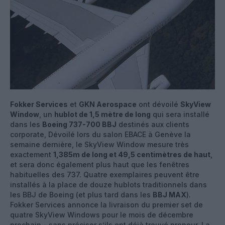
Fokker Services
et
GKN Aerospace
ont dévoilé
SkyView
Window
, un
hublot de 1,5 mètre de long
qui sera installé
dans les
Boeing 737-700 BBJ
destinés aux clients
corporate, Dévoilé lors du salon EBACE à Genève la
semaine dernière, le SkyView Window mesure très
exactement
1,385m de long et 49,5 centimètres de haut
,
et sera donc également plus haut que les fenêtres
habituelles des 737. Quatre exemplaires peuvent être
installés à la place de douze hublots traditionnels dans
les BBJ de Boeing (et plus tard dans les
BBJ MAX
).
Fokker Services annonce la livraison du premier set de
quatre SkyView Windows pour le mois de décembre
prochain – sans préciser s’ils ont déjà trouvé preneur. La