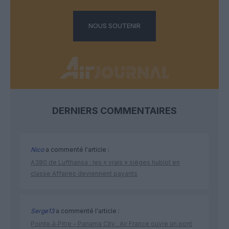
NOUS SOUTENIR
DERNIERS COMMENTAIRES
Nico
a commenté l'article :
A380 de Lufthansa : les « vrais » sièges hublot en
classe Affaires deviennent payants
Serge13
a commenté l'article :
Pointe‑à‑Pitre – Panama City : Air France ouvre un pont