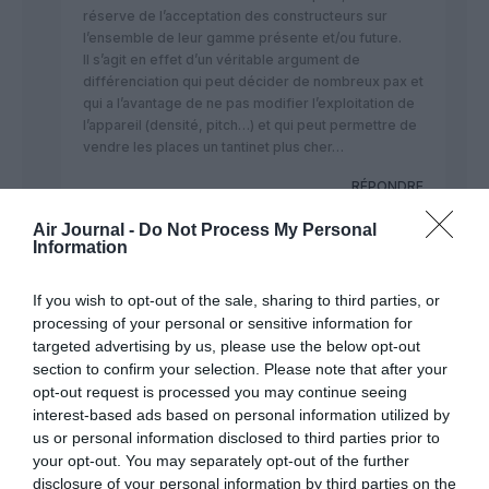
réserve de l’acceptation des constructeurs sur
l’ensemble de leur gamme présente et/ou future.
Il s’agit en effet d’un véritable argument de
différenciation qui peut décider de nombreux pax et
qui a l’avantage de ne pas modifier l’exploitation de
l’appareil (densité, pitch…) et qui peut permettre de
vendre les places un tantinet plus cher…
RÉPONDRE
Air Journal -
Do Not Process My Personal
Information
@EASY
a commenté :
26 mai 2015 - 14 h 12
min
If you wish to opt-out of the sale, sharing to third parties, or
Entièrement d’accord, une belle innovation….
processing of your personal or sensitive information for
Comme d’habitude, airbus va pouvoir copier l’idée
targeted advertising by us, please use the below opt-out
pour ses ACJ… qui ne sont qu’une réponse aux BBJ
section to confirm your selection. Please note that after your
opt-out request is processed you may continue seeing
RÉPONDRE
interest-based ads based on personal information utilized by
us or personal information disclosed to third parties prior to
your opt-out. You may separately opt-out of the further
John Paris
a commenté :
26 mai 2015 - 22 h
disclosure of your personal information by third parties on the