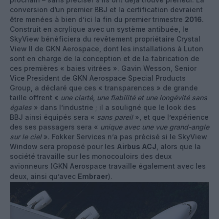
conversion d’un premier BBJ et la certification devraient
être menées à bien d’ici la fin du premier trimestre
2016
.
Construit en acrylique avec un système antibuée, le
SkyView bénéficiera du revêtement propriétaire Crystal
View II de GKN Aerospace, dont les installations à Luton
sont en charge de la conception et de la fabrication de
ces premières « baies vitrées ». Gavin Wesson, Senior
Vice President de GKN Aerospace Special Products
Group, a déclaré que ces « transparences » de grande
taille offrent «
une clarté, une fiabilité et une longévité sans
égales
» dans l’industrie ; il a souligné que le look des
BBJ ainsi équipés sera «
sans pareil
», et que l’expérience
des ses passagers sera «
unique avec une vue grand-angle
sur le ciel
». Fokker Services n’a pas précisé si le SkyView
Window sera proposé pour les
Airbus ACJ
, alors que la
société travaille sur les monocouloirs des deux
avionneurs (GKN Aerospace travaille également avec les
deux, ainsi qu’avec
Embraer
).