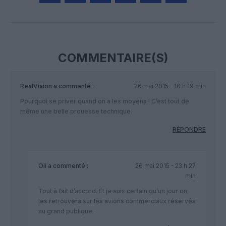
Facebook
Twitter
Pinterest
LinkedIn
Email
Print
COMMENTAIRE(S)
RealVision
a commenté :
26 mai 2015 - 10 h 19 min
Pourquoi se priver quand on a les moyens ! C’est tout de
même une belle prouesse technique.
RÉPONDRE
Oli
a commenté :
26 mai 2015 - 23 h 27
min
Tout à fait d’accord. Et je suis certain qu’un jour on
les retrouvera sur les avions commerciaux réservés
au grand publique.