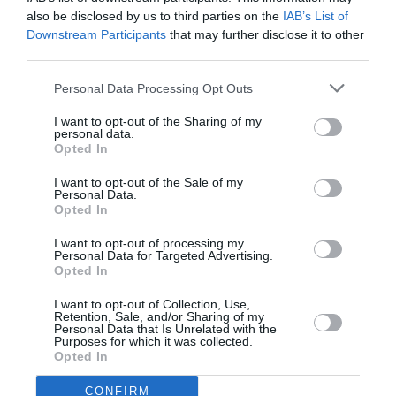
also be disclosed by us to third parties on the
IAB’s List of
ce pays de vendeurs de babouches et préférez visiter la
France ! Au moins vous verrez quelque chose de bien pour
Downstream Participants
that may further disclose it to other
l’économie Française (avec en prime moins de risque de
third parties.
sauter sur une bombe^^) !
Personal Data Processing Opt Outs
RÉPONDRE
I want to opt-out of the Sharing of my
personal data.
Opted In
LAISSER UN COMMENTAIRE
I want to opt-out of the Sale of my
Personal Data.
Opted In
I want to opt-out of processing my
FAIRE UN DON
Personal Data for Targeted Advertising.
Opted In
Appel aux lecteurs !
I want to opt-out of Collection, Use,
Retention, Sale, and/or Sharing of my
Soutenez Air Journal participez
à son
Personal Data that Is Unrelated with the
développement !
Purposes for which it was collected.
Opted In
CONFIRM