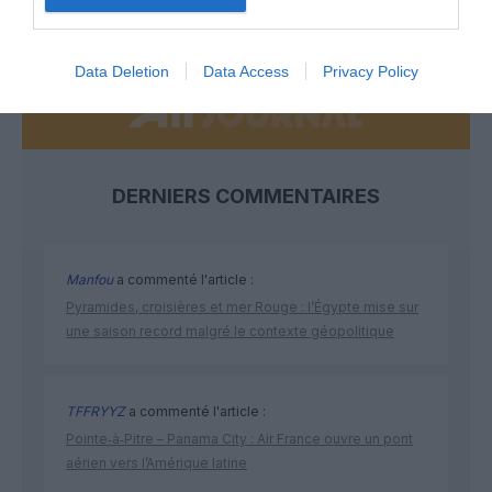
NOUS SOUTENIR
Data Deletion
Data Access
Privacy Policy
DERNIERS COMMENTAIRES
Manfou
a commenté l'article :
Pyramides, croisières et mer Rouge : l’Égypte mise sur
une saison record malgré le contexte géopolitique
TFFRYYZ
a commenté l'article :
Pointe‑à‑Pitre – Panama City : Air France ouvre un pont
aérien vers l’Amérique latine