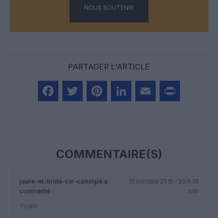
NOUS SOUTENIR
PARTAGER L'ARTICLE
Facebook
Twitter
Pinterest
LinkedIn
Email
Print
COMMENTAIRE(S)
jaune-et-bridé-car-constipé
a
11 octobre 2015 - 20 h 19
commenté :
min
Youpi!