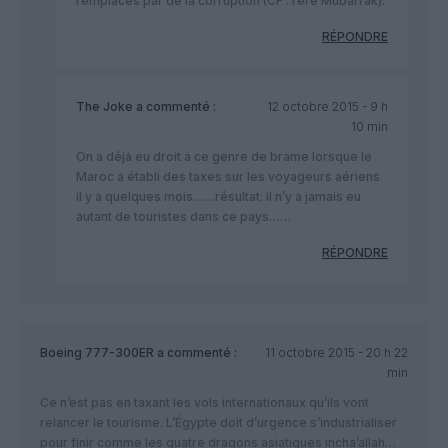
remplacés par de la corruption (CF : l’ère Mubarrak).
RÉPONDRE
The Joke
a commenté :
12 octobre 2015 - 9 h
10 min
On a déjà eu droit à ce genre de brame lorsque le
Maroc a établi des taxes sur les voyageurs aériens
il y a quelques mois……résultat: il n’y a jamais eu
autant de touristes dans ce pays……
RÉPONDRE
Boeing 777-300ER
a commenté :
11 octobre 2015 - 20 h 22
min
Ce n’est pas en taxant les vols internationaux qu’ils vont
relancer le tourisme. L’Égypte doit d’urgence s’industrialiser
pour finir comme les quatre dragons asiatiques incha’allah…