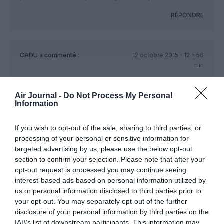
RÉPONDRE
CADU
a commenté :
12 octobre 2015 - 12 h 56
min
Ça va pas augmenter la fréquentation des aéroports de la
mer rouge par les compagnies européennes (Transavia, Tui
Air Journal -
Do Not Process My Personal
fly, EasyJet..)
Information
RÉPONDRE
If you wish to opt-out of the sale, sharing to third parties, or
processing of your personal or sensitive information for
targeted advertising by us, please use the below opt-out
superyoda86
a commenté :
12 octobre 2015 - 18 h 04
section to confirm your selection. Please note that after your
min
opt-out request is processed you may continue seeing
interest-based ads based on personal information utilized by
Ils sont intelligents les Égyptiens !!! Pour booster le tourisme
us or personal information disclosed to third parties prior to
qui va déjà très mal chez eux, ils augmentent les taxes des
your opt-out. You may separately opt-out of the further
aéroports sur les vols internationaux ! De toute façon, c’est un
disclosure of your personal information by third parties on the
pays sans intérêt mis a part la période antique et le
IAB’s list of downstream participants. This information may
patrimoine qui en reste (s’il n’est pas saccagé d’ici là). Éviter