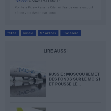
TFFRYYZ
a commenté l'article :
Pointe‑à‑Pitre – Panama City : Air France ouvre un pont
aérien vers l’Amérique latine
faillite
Russie
S7 Airlines
Transaero
LIRE AUSSI
RUSSIE : MOSCOU REMET
DES FONDS SUR LE MC-21
ET POUSSE LE...