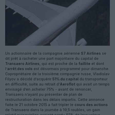
Un actionnaire de la compagnie aérienne
S7 Airlines
se
dit prêt à racheter une part majoritaire du capital de
Transaero Airlines
, qui est proche de la
faillite
et dont
l’
arrêt des vols
est désormais programmé pour dimanche.
Copropriétaire de la troisième compagnie russe, Vladislav
Filyov a décidé d’acquérir
51% du capital
du transporteur
en difficulté, suite au retrait d’
Aeroflot
qui avait un temps
envisagé d’en acheter 75% - avant de renoncer,
Transaero n’ayant pu présenter de plan de
restructuration dans les délais impartis. Cette annonce
faite le 21 octobre 2015 a fait tripler le
cours des actions
de Transaero dans la journée à 19,5 roubles, un gain
relatif puisqu’elles avaient perdu 97% de leur valeur