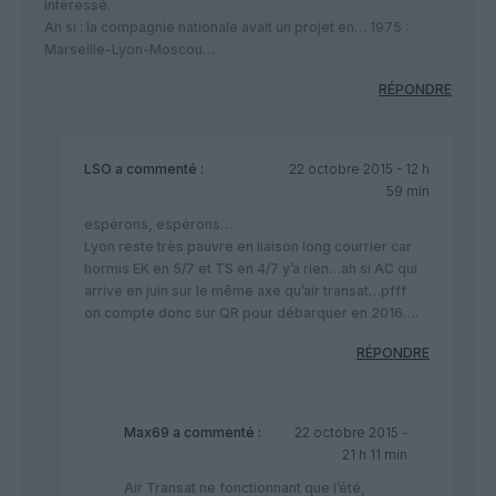
intéressé.
Ah si : la compagnie nationale avait un projet en… 1975 :
Marseille-Lyon-Moscou…
RÉPONDRE
LSO
a commenté :
22 octobre 2015 - 12 h
59 min
espérons, espérons…
Lyon reste très pauvre en liaison long courrier car
hormis EK en 5/7 et TS en 4/7 y’a rien…ah si AC qui
arrive en juin sur le même axe qu’air transat…pfff
on compte donc sur QR pour débarquer en 2016….
RÉPONDRE
Max69
a commenté :
22 octobre 2015 -
21 h 11 min
Air Transat ne fonctionnant que l’été,