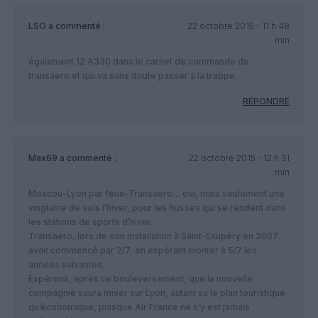
LSO
a commenté :
22 octobre 2015 - 11 h 48
min
également 12 A330 dans le carnet de commande de
transaero et qui va sans doute passer à la trappe…
RÉPONDRE
Max69
a commenté :
22 octobre 2015 - 12 h 31
min
Moscou-Lyon par feue-Transaero… oui, mais seulement une
vingtaine de vols l’hiver, pour les Russes qui se rendent dans
les stations de sports d’hiver.
Transaero, lors de son installation à Saint-Exupéry en 2007
avait commencé par 2/7, en espérant monter à 5/7 les
années suivantes.
Espérons, après ce bouleversement, que la nouvelle
compagnie saura miser sur Lyon, autant su le plan touristique
qu’économique, puisque Air France ne s’y est jamais