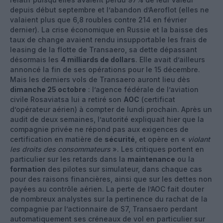
depuis début septembre et l’abandon d’Aeroflot (elles ne
valaient plus que 6,8 roubles contre 214 en février
dernier). La crise économique en Russie et la baisse des
taux de change avaient rendu insupportable les frais de
leasing de la flotte de Transaero, sa dette dépassant
désormais les
4 milliards de dollars
. Elle avait d’ailleurs
annoncé la fin de ses opérations pour le 15 décembre.
Mais les derniers vols de Transaero auront lieu dès
dimanche 25 octobre
: l’agence fédérale de l’aviation
civile Rosaviatsa lui a retiré son
AOC
(certificat
d’opérateur aérien) à compter de lundi prochain. Après un
audit de deux semaines, l’autorité expliquait hier que la
compagnie privée ne répond pas aux exigences de
certification en matière de
sécurité
, et opère en «
violant
les droits des consommateurs
». Les critiques portent en
particulier sur les retards dans la
maintenance
ou la
formation
des pilotes sur simulateur, dans chaque cas
pour des raisons financières, ainsi que sur les dettes non
payées au contrôle aérien. La perte de l’AOC fait douter
de nombreux analystes sur la pertinence du rachat de la
compagnie par l’actionnaire de S7, Transaero perdant
automatiquement ses créneaux de vol en particulier sur