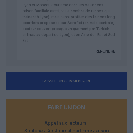
Lyon et Moscou (tourisme dans les deux sens,
raison familiale aussi, vu le nombre de russes qui
trainent à Lyon), mais aussi profiter des liaisons long
courriers proposées par Aeroflot (en Asie centrale,
secteur couvert presque uniquement par Turkish
airlines au départ de Lyon), et en Asie de l’Est et Sud
Est.
RÉPONDRE
LAISSER UN COMMENTAIRE
FAIRE UN DON
Appel aux lecteurs !
Soutenez Air Journal participez
à son