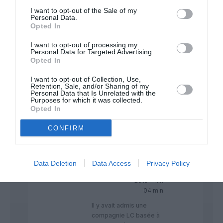
XL Airways qui ne propose qu’un
I want to opt-out of the Sale of my
vol par semaine avec des avions
Personal Data.
Opted In
dont l’espace pour les jambes
est pire que chez Ryanair et je
I want to opt-out of processing my
n’exagère pas (29 pouces chez
Personal Data for Targeted Advertising.
XL contre 30 pouces chez
Opted In
Ryanair c’est dire…) sans IFE et
avec des tarifs souvent
I want to opt-out of Collection, Use,
Retention, Sale, and/or Sharing of my
équivalent à celui de ses
Personal Data that Is Unrelated with the
concurrentes.
Purposes for which it was collected.
Au moins ça non…
Opted In
RÉPONDRE
CONFIRM
The Joke
a
23
Data Deletion
Data Access
Privacy Policy
commenté :
octobre
2015 - 11 h
04 min
Il y avait admis une
compagnie LC basée à