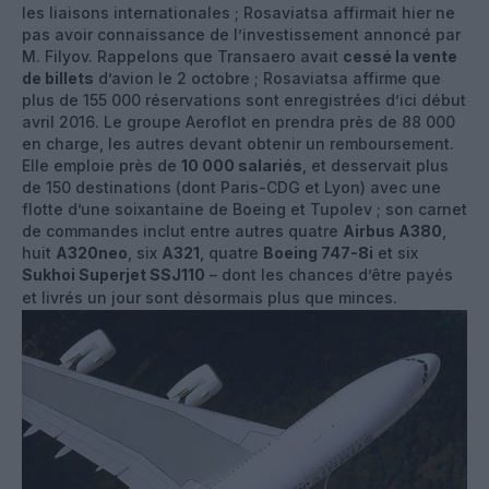
les liaisons internationales ; Rosaviatsa affirmait hier ne
pas avoir connaissance de l’investissement annoncé par
M. Filyov. Rappelons que Transaero avait
cessé la vente
de billets
d’avion le 2 octobre ; Rosaviatsa affirme que
plus de 155 000 réservations sont enregistrées d’ici début
avril 2016. Le groupe Aeroflot en prendra près de 88 000
en charge, les autres devant obtenir un remboursement.
Elle emploie près de
10 000 salariés
, et desservait plus
de 150 destinations (dont Paris-CDG et Lyon) avec une
flotte d’une soixantaine de Boeing et Tupolev ; son carnet
de commandes inclut entre autres quatre
Airbus A380
,
huit
A320neo
, six
A321
, quatre
Boeing 747-8i
et six
Sukhoi Superjet SSJ110
– dont les chances d’être payés
et livrés un jour sont désormais plus que minces.