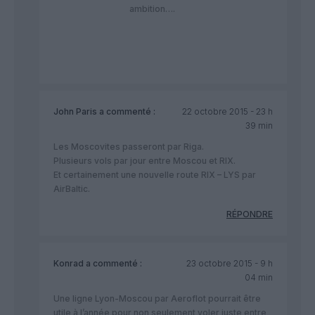
ambition….
John Paris
a commenté :
22 octobre 2015 - 23 h
39 min
Les Moscovites passeront par Riga.
Plusieurs vols par jour entre Moscou et RIX.
Et certainement une nouvelle route RIX – LYS par
AirBaltic.
RÉPONDRE
Konrad
a commenté :
23 octobre 2015 - 9 h
04 min
Une ligne Lyon-Moscou par Aeroflot pourrait être
utile à l’année pour non seulement voler juste entre