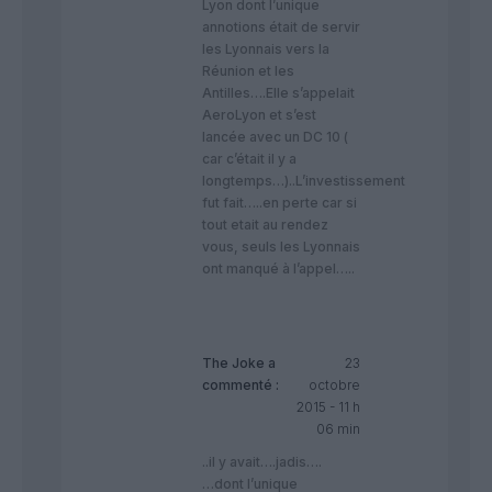
Lyon dont l’unique
annotions était de servir
les Lyonnais vers la
Réunion et les
Antilles….Elle s’appelait
AeroLyon et s’est
lancée avec un DC 10 (
car c’était il y a
longtemps…)..L’investissement
fut fait…..en perte car si
tout etait au rendez
vous, seuls les Lyonnais
ont manqué à l’appel…..
The Joke
a
23
commenté :
octobre
2015 - 11 h
06 min
..il y avait….jadis….
…dont l’unique