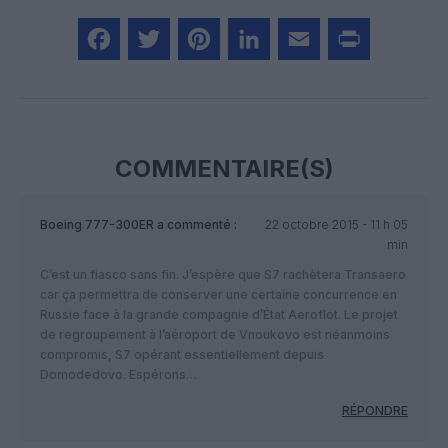
Facebook
Twitter
Pinterest
LinkedIn
Email
Print
COMMENTAIRE(S)
Boeing 777-300ER
a commenté :
22 octobre 2015 - 11 h 05
min
C’est un fiasco sans fin. J’espère que S7 rachètera Transaero
car ça permettra de conserver une certaine concurrence en
Russie face à la grande compagnie d’État Aeroflot. Le projet
de regroupement à l’aéroport de Vnoukovo est néanmoins
compromis, S7 opérant essentiellement depuis
Domodedovo. Espérons…
RÉPONDRE