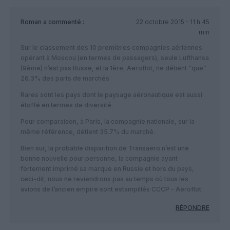
Roman
a commenté :
22 octobre 2015 - 11 h 45
min
Sur le classement des 10 premières compagnies aériennes
opérant à Moscou (en termes de passagers), seule Lufthansa
(9ème) n’est pas Russe, et la 1ère, Aeroflot, ne détient “que”
26.3% des parts de marchés
Rares sont les pays dont le paysage aéronautique est aussi
étoffé en termes de diversité.
Pour comparaison, à Paris, la compagnie nationale, sur la
même référence, détient 35.7% du marché.
Bien sur, la probable disparition de Transaero n’est une
bonne nouvelle pour personne, la compagnie ayant
fortement imprimé sa marque en Russie et hors du pays,
ceci-dit, nous ne reviendrons pas au temps où tous les
avions de l’ancien empire sont estampillés CCCP – Aeroflot.
RÉPONDRE