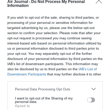
Enfin, l’absence de longs-courriers ne doit
Air Journal -
Do Not Process My Personal
Information
pas faire oublier l’Europe du Nord et de
l’Est, qui reste encore à desservir…
Comment fait-on pour aller, aujourd’hui, de
If you wish to opt-out of the sale, sharing to third parties, or
Lyon à Stockholm, de Lyon à Budapest, de
processing of your personal or sensitive information for
Lyon à Moscou, de Lyon à Varsovie ?
targeted advertising by us, please use the below opt-out
Heureusement, Air France a organisé pour
section to confirm your selection. Please note that after your
les provinciaux un magnifique hub à
opt-out request is processed you may continue seeing
Roissy…
interest-based ads based on personal information utilized by
us or personal information disclosed to third parties prior to
RÉPONDRE
your opt-out. You may separately opt-out of the further
disclosure of your personal information by third parties on the
IAB’s list of downstream participants. This information may
Boeing 777-300ER
23 octobre
also be disclosed by us to third parties on the
IAB’s List of
a commenté :
2015 - 10 h 13
Downstream Participants
that may further disclose it to other
min
third parties.
Il faut au moins des lignes vers la
Personal Data Processing Opt Outs
Réunion. Depuis que Corsair et
Air Austral ont quitté la
I want to opt-out of the Sharing of my
plateforme, la communauté
personal data.
réunionnaise et les touristes
Opted In
lyonnais et réunionnais se tapent