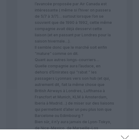
l’avancée proposée par Air Canada est
intéressante ( même si l’hiver on passera
de 5/7 à 3/7)… surtout lorsque l’on se
souvient que de 1990 à 1992, cette même
compagnie avait déjà desservi cette
liaison (et en passant par Londres pour la
saison hivernale…).
Il semble donc que le marché soit enfin
“mature” comme on dit.
Quant aux autres longs-courriers…
Quelle compagnie aura l’audace, en
dehors d’Emirates qui “rabat ” les
passagers Lyonnais vers son hub (et qui,
autrement dit, fait la même chose que
British Airways à Londres, Lufthansa à
Francfort et Munich, KLM à Amsterdam,
Iberia à Madrid…) de miser sur des liaisons
qui permettent d’aller un peu plus loin que
Barcelone ou Edimbourg ?
Bien sûr, il n’y aura jamais de Lyon-Tokyo,
de Nice-Mexico, de Marseille-Los
Angeles, de Toulouse-Sydney…