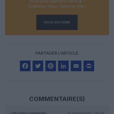
Vous avez apprécié l’article ?
Soutenez-nous, faites un don !
NOUS SOUTENIR
PARTAGER L'ARTICLE
Facebook
Twitter
Pinterest
LinkedIn
Email
Print
COMMENTAIRE(S)
Lady Gaga
a commenté :
26 octobre 2015 - 14 h 41