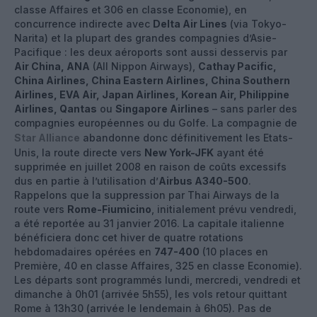
classe Affaires et 306 en classe Economie), en
concurrence indirecte avec
Delta Air Lines
(via Tokyo-
Narita) et la plupart des grandes compagnies d’Asie-
Pacifique : les deux aéroports sont aussi desservis par
Air China, ANA
(All Nippon Airways),
Cathay Pacific,
China Airlines, China Eastern Airlines, China Southern
Airlines, EVA Air, Japan Airlines, Korean Air, Philippine
Airlines, Qantas
ou
Singapore Airlines
– sans parler des
compagnies européennes ou du Golfe. La compagnie de
Star Alliance
abandonne donc définitivement les Etats-
Unis, la route directe vers
New York-JFK
ayant été
supprimée en juillet 2008 en raison de coûts excessifs
dus en partie à l’utilisation d’
Airbus A340-500
.
Rappelons que la suppression par Thai Airways de la
route vers
Rome-Fiumicino
, initialement prévu vendredi,
a été reportée au 31 janvier 2016. La capitale italienne
bénéficiera donc cet hiver de quatre rotations
hebdomadaires opérées en
747-400
(10 places en
Première, 40 en classe Affaires, 325 en classe Economie).
Les départs sont programmés lundi, mercredi, vendredi et
dimanche à 0h01 (arrivée 5h55), les vols retour quittant
Rome à 13h30 (arrivée le lendemain à 6h05). Pas de