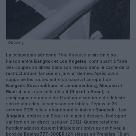
©Boeing
La compagnie aérienne
Thai Airways
a mis fin à sa
liaison entre
Bangkok
et
Los Angeles
, continuant à faire
des coupes sombres dans son réseau dans le cadre de la
restructuration lancée en janvier dernier. Après avoir
supprimé les routes entre sa base à l’aéroport de
Bangkok-Suvarnabhumi
et
Johannesburg
,
Moscou
et
Madrid
ainsi que celle reliant
Phuket
à
Séoul
, la
compagnie nationale de Thaïlande continue de délester
son réseau des liaisons non rentables. Depuis le 25
octobre 2015, elle a abandonné la liaison
Bangkok
–
Los
Angeles
, opérée via Séoul (elle avait desservi l’aéroport
californien en direct jusqu’en 2012). Quatre rotations
hebdomadaires étaient initialement prévues cet hiver, à
bord de
Boeing 777-300ER
(24 sièges en Première, 18 en