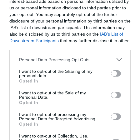
interest-based ads based on personal information utilized by
comprendrez que le
us or personal information disclosed to third parties prior to
prolongement de la ligne sur
your opt-out. You may separately opt-out of the further
Rome pour quelques mois doit
disclosure of your personal information by third parties on the
avoir d’autres motifs….
IAB’s list of downstream participants. This information may
RÉPONDRE
also be disclosed by us to third parties on the
IAB’s List of
Downstream Participants
that may further disclose it to other
third parties.
Personal Data Processing Opt Outs
I want to opt-out of the Sharing of my
personal data.
Dim-G
a commenté :
26 octobre 2015 - 20 h 41
Opted In
min
Les taux de réservation depuis le coup d’état à tout de même
I want to opt-out of the Sale of my
Personal Data.
sensiblement chuter. Bien que cela n’explique pas tous, ça en
Opted In
explique une bonne partie.
I want to opt-out of processing my
RÉPONDRE
Personal Data for Targeted Advertising.
Opted In
I want to opt-out of Collection, Use,