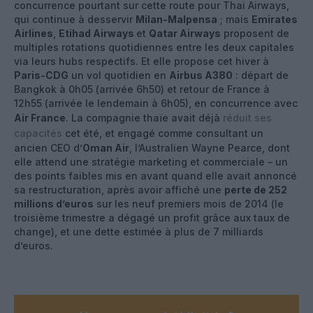
concurrence pourtant sur cette route pour Thai Airways,
qui continue à desservir
Milan-Malpensa
; mais
Emirates
Airlines
,
Etihad Airways
et
Qatar Airways
proposent de
multiples rotations quotidiennes entre les deux capitales
via leurs hubs respectifs. Et elle propose cet hiver à
Paris-CDG
un vol quotidien en
Airbus A380
: départ de
Bangkok à 0h05 (arrivée 6h50) et retour de France à
12h55 (arrivée le lendemain à 6h05), en concurrence avec
Air France
. La compagnie thaïe avait déjà
réduit ses
capacités
cet été, et engagé comme consultant un
ancien CEO d’
Oman Air
, l’Australien Wayne Pearce, dont
elle attend une stratégie marketing et commerciale – un
des points faibles mis en avant quand elle avait annoncé
sa restructuration, après avoir affiché une
perte de 252
millions d’euros
sur les neuf premiers mois de 2014 (le
troisième trimestre a dégagé un profit grâce aux taux de
change), et une dette estimée à plus de 7 milliards
d’euros.