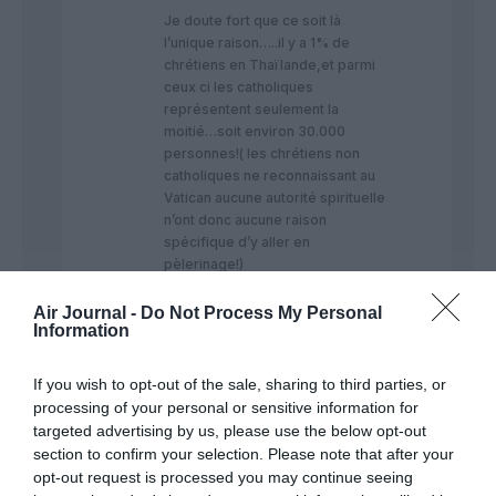
Je doute fort que ce soit là
l’unique raison…..il y a 1% de
chrétiens en Thaïlande,et parmi
ceux ci les catholiques
représentent seulement la
moitié…soit environ 30.000
personnes!( les chrétiens non
catholiques ne reconnaissant au
Vatican aucune autorité spirituelle
n’ont donc aucune raison
spécifique d’y aller en
pèlerinage!)
Et chez les catholiques,en
Thaïlande comme ailleurs, tout le
Air Journal -
Do Not Process My Personal
Information
monde n’a pas envie d’y aller non
plus ( contrairement à l’Islam qui
fait du pèlerinage à La Meque
If you wish to opt-out of the sale, sharing to third parties, or
une obligation,ceci n’existe pas
processing of your personal or sensitive information for
chez les Cathos)… Enlevez aussi
targeted advertising by us, please use the below opt-out
tout ceux qui n’auront pas les
section to confirm your selection. Please note that after your
moyens d’un tel voyage (
opt-out request is processed you may continue seeing
avion+hébergement)…. et vous