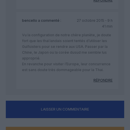
RÉPONDRE
bencello
a commenté :
27 octobre 2015 - 9 h
41 min
Vu la configuration de notre chère planète, je doute
fort que les thaïlandais soient tentés d’utiliser les
Gulfsisters pour se rendre aux USA. Passer par la
Chine, le Japon ou la corée dusud me semble lus
approprié.
En revanche pour visiter l’Europe, leur concurrence
est sans doute très dommageable pour la Thai.
RÉPONDRE
LAISSER UN COMMENTAIRE