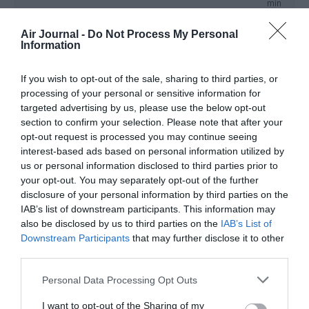
min
Brussels Airlines est parvenue à rester la première
Air Journal -
Do Not Process My Personal
compagnie en Belgique (en nombre de passagers),
Information
devançant Ryanair de près de 3 % : 7,5 millions contre 7,3
pour la compagnie irlandaise – répartis entre Charleroi (5,5
If you wish to opt-out of the sale, sharing to third parties, or
millions) et Bruxelles (1,8 million). Une réelle performance,
mais l’écart diminue d’année en année…
processing of your personal or sensitive information for
targeted advertising by us, please use the below opt-out
RÉPONDRE
section to confirm your selection. Please note that after your
opt-out request is processed you may continue seeing
interest-based ads based on personal information utilized by
us or personal information disclosed to third parties prior to
LSO
a commenté :
13 janvier 2016 - 12 h
your opt-out. You may separately opt-out of the further
29 min
disclosure of your personal information by third parties on the
comparer du LC à du CC/MC ….le volume n’est pas
IAB’s list of downstream participants. This information may
le même !
also be disclosed by us to third parties on the
IAB’s List of
Downstream Participants
that may further disclose it to other
RÉPONDRE
third parties.
Personal Data Processing Opt Outs
Mordicus
a commenté :
13 janvier 2016 -
14 h 32 min
I want to opt-out of the Sharing of my