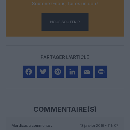
Soutenez-nous, faites un don !
NOUS SOUTENIR
PARTAGER L'ARTICLE
Facebook
Twitter
Pinterest
LinkedIn
Email
Print
COMMENTAIRE(S)
Mordicus
a commenté :
13 janvier 2016 - 11 h 07