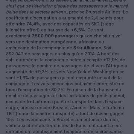
ainsi que de l'évolution globale des passagers sur le marché
belge dans le secteur aérien
», précise Brussels Airlines. Le
coefficient d’occupation a augmenté de 2,4 points pour
atteindre
74,4%
, avec des capacités en SKO (siège
kilomètre offert) en hausse de
+6,5%
. Ce sont
exactement
7.500.909 passagers
qui on choisit un vol
vers une destination européenne, africaine ou
américaine de la compagnie de
Star Alliance
. Soit
892.042 de passagers en plus qu'en 2014. A bord des
vols européens la compagnie belge a compté +12,9% de
passagers ; le nombre de passagers de et vers l'Afrique a
augmenté de +9,3%, et vers New York et Washington ce
sont +1,6% de passagers qui ont emprunté un vol de la
compagnie. Les vols américains ont même enregistré un
taux d’occupation de 80,7%. En raison de la hausse du
nombre de passagers et des limitations de poids par vol,
moins de
fret aérien
a pu être transporté dans l’espace
cargo, précise encore Brussels Airlines. Mais le trafic en
TKT (tonne kilomètre transporté) a tout de même gagné
10%. Les événements à Bruxelles en automne dernier,
suite aux attentats terroristes de Paris, ont quant à eux
entraîné un ralentissement temporaire de la croissance