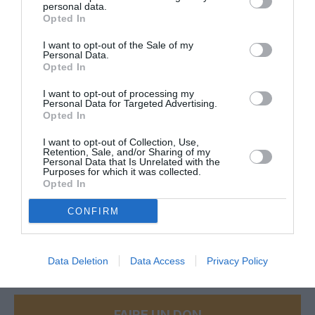
personal data.
Il y a, en Belgique, une forme de
Opted In
compétition entre compagnies aériennes,
à qui transporte le plus de passagers en
I want to opt-out of the Sale of my
Personal Data.
un an de/vers les aéroports belges. En
Opted In
pratique, la compétition est entre Brussels
Airlines et Ryanair. Cette année, Brussels
I want to opt-out of processing my
Airlines est encore la première, mais de
Personal Data for Targeted Advertising.
justesse. Il est possible, certains disent
Opted In
probable, que Ryanair prendra la première
I want to opt-out of Collection, Use,
place en 2016. Qui vivra verra !
Retention, Sale, and/or Sharing of my
Personal Data that Is Unrelated with the
RÉPONDRE
Purposes for which it was collected.
Opted In
CONFIRM
LAISSER UN COMMENTAIRE
Data Deletion
Data Access
Privacy Policy
FAIRE UN DON