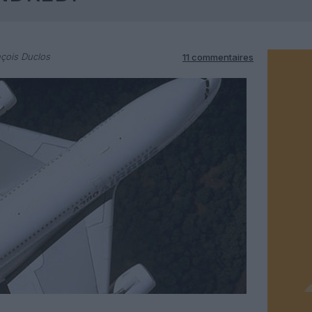
çois Duclos
11 commentaires