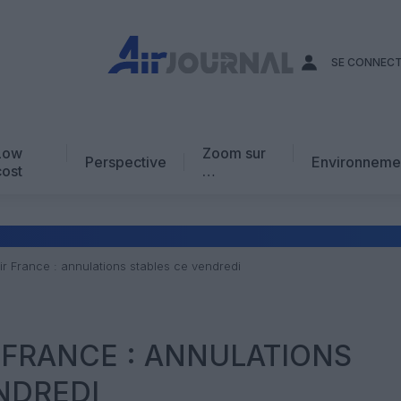
SE CONNEC
Low
Zoom sur
Perspective
Environneme
cost
…
Edito
En chiffres
Avis d’expert
r France : annulations stables ce vendredi
AJ Académie
Vidéo
 FRANCE : ANNULATIONS
NDREDI