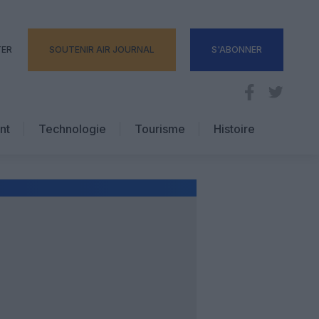
TER
SOUTENIR AIR JOURNAL
S'ABONNER
nt
Technologie
Tourisme
Histoire
Pratique
Hôtellerie
Voyages d’affaires