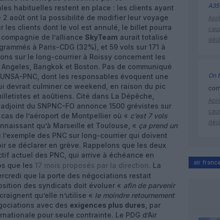
A35
 habituelles restent en place : les clients ayant
le 2 août ont la possibilité de modifier leur voyage
Apr
 les clients dont le vol est annulé, le billet pourra
cau
 compagnie de l’alliance
SkyTeam
aurait totalisé
déjà
ogrammés à Paris-CDG (32%), et 59 vols sur 171 à
ions sur le long-courrier à Roissy concernent les
os Angeles, Bangkok et Boston. Pas de communiqué
On f
l’UNSA-PNC, dont les responsables évoquent une
ui devrait culminer ce weekend, en raison du pic
comm
uilletistes et aoûtiens. Cité dans La Dépêche,
Apr
al adjoint du SNPNC-FO annonce 1500 grévistes sur
cau
e cas de l’aéroport de Montpellier où «
c’est 7 vols
déjà
nnaissant qu’à Marseille et Toulouse, «
ça prend un
si l’exemple des PNC sur long-courrier qui doivent
oir se déclarer en grève. Rappelons que les deux
ctif actuel des PNC, qui arrive à échéance en
air franc
ps que les
17 mois proposés par la direction
. La
mercredi que la porte des négociations restait
osition des syndicats doit évoluer «
afin de parvenir
craignent qu’elle n’utilise «
le moindre retournement
gociations avec des
exigences plus dures
, par
nationale pour seule contrainte. Le PDG d’Air