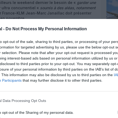
ailleurs le weekend dernier le besoin de «
garder une
 ultra concurrentiel «
soumis à des aléas, notamment
r France-KLM Jean-Marc Janaillac doit présenter
e en novembre.
l -
Do Not Process My Personal Information
to opt-out of the sale, sharing to third parties, or processing of your per
formation for targeted advertising by us, please use the below opt-out s
z apprécié l’article ?
r selection. Please note that after your opt-out request is processed y
-nous, faites un don !
eing interest-based ads based on personal information utilized by us or
disclosed to third parties prior to your opt-out. You may separately opt-
losure of your personal information by third parties on the IAB’s list of
OUS SOUTENIR
. This information may also be disclosed by us to third parties on the
IA
Participants
that may further disclose it to other third parties.
l Data Processing Opt Outs
o opt-out of the Sharing of my personal data.