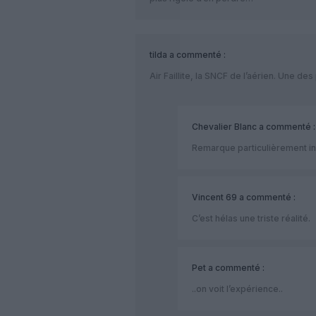
tilda
a commenté :
Air Faillite, la SNCF de l’aérien. Une d
Chevalier Blanc
a commenté :
Remarque particulièrement info
Vincent 69
a commenté :
C’est hélas une triste réalité.
Pet
a commenté :
..on voit l’expérience..