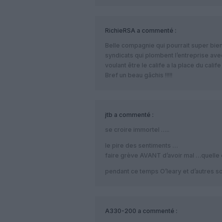
RichieRSA
a commenté :
Belle compagnie qui pourrait super bien f
syndicats qui plombent l’entreprise a
voulant être le calife a la place du ca
Bref un beau gâchis !!!!!
jtb
a commenté :
se croire immortel …..
le pire des sentiments …
faire grève AVANT d’avoir mal …quelle 
pendant ce temps O’leary et d’autres s
A330-200
a commenté :