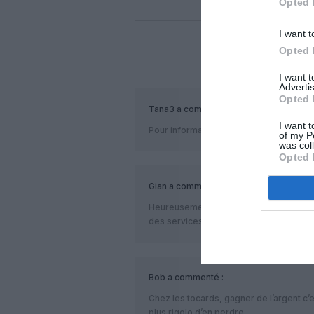
Opted 
I want t
Opted 
COM
I want 
Advertis
Opted 
Tana3
a commenté :
I want t
Pour information : les annulations à Ma
of my P
was col
Opted 
Gian
a commenté :
Heureusement, il existe d’autres compa
des services fiables!
Bob
a commenté :
Chez les tocards, gagner de l’argent c’es
plus rigolo d’en perdre…