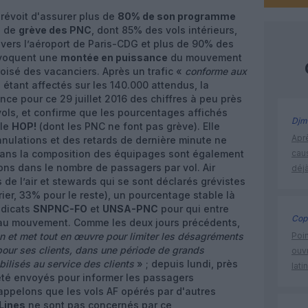
révoit d'assurer plus de
80% de son programme
s de
grève des PNC
, dont 85% des vols intérieurs,
vers l’aéroport de Paris-CDG et plus de 90% des
 évoquent une
montée en puissance
du mouvement
oisé des vacanciers. Après un trafic «
conforme aux
étant affectés sur les 140.000 attendus, la
e pour ce 29 juillet 2016 des chiffres à peu près
vols, et confirme que les pourcentages affichés
Djm
ale
HOP!
(dont les PNC ne font pas grève). Elle
Apr
nulations et des retards de dernière minute ne
s dans la composition des équipages sont également
cau
ions dans le nombre de passagers par vol. Air
déjà
de l’air et stewards qui se sont déclarés grévistes
ier, 33% pour le reste), un pourcentage stable là
ndicats
SNPNC-FO
et
UNSA-PNC
pour qui entre
Cop
au mouvement. Comme les deux jours précédents,
on et met tout en œuvre pour limiter les désagréments
Poin
pour ses clients, dans une période de grands
ouvr
bilisés au service des clients
» ; depuis lundi, près
lati
té envoyés pour informer les passagers
Rappelons que les vols AF opérés par d'autres
 Lines
ne sont pas concernés par ce