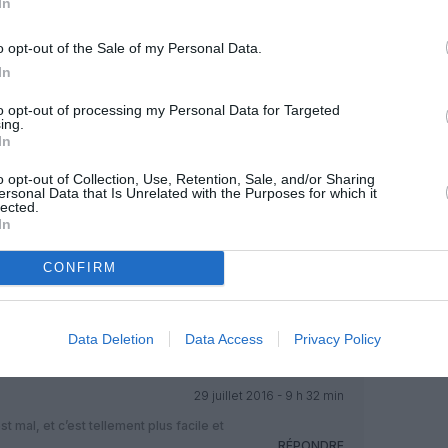
In
Facebook
Twitter
Pinterest
LinkedIn
Email
Print
o opt-out of the Sale of my Personal Data.
In
MENTAIRE(S)
to opt-out of processing my Personal Data for Targeted
ing.
In
29 juillet 2016 - 8 h 00 min
o opt-out of Collection, Use, Retention, Sale, and/or Sharing
dagascar sont stables.
RÉPONDRE
ersonal Data that Is Unrelated with the Purposes for which it
lected.
In
29 juillet 2016 - 9 h 20 min
CONFIRM
gnies moins cher, plus confortables et
RÉPONDRE
Data Deletion
Data Access
Privacy Policy
29 juillet 2016 - 9 h 32 min
t mal, et c’est tellement plus facile et
RÉPONDRE