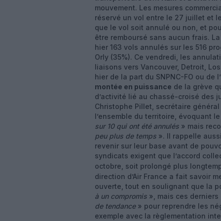
mouvement. Les mesures commerciales
réservé un vol entre le 27 juillet et 
que le vol soit annulé ou non, et pour
être remboursé sans aucun frais. La
hier 163 vols annulés sur les 516 pr
Orly (35%). Ce vendredi, les annulat
liaisons vers Vancouver, Detroit, L
hier de la part du SNPNC-FO ou de 
montée en puissance
de la grève q
d’activité lié au chassé-croisé des j
Christophe Pillet, secrétaire génér
l’ensemble du territoire, évoquant l
sur 10 qui ont été annulés
» mais reco
peu plus de temps
». Il rappelle aus
revenir sur leur base avant de pouv
syndicats exigent que l’accord colle
octobre, soit prolongé plus longtem
direction d’Air France a fait savoir 
ouverte, tout en soulignant que la p
à un compromis
», mais ces derniers 
de tendance
» pour reprendre les né
exemple avec la règlementation inter