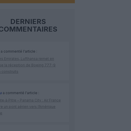
DERNIERS
COMMENTAIRES
a commenté l'article :
ès Emirates, Lufthansa remet en
se la réception de Boeing 777-9
 construits
a
a commenté l'article :
te‑à‑Pitre – Panama City : Air France
e un pont aérien vers l’Amérique
ne