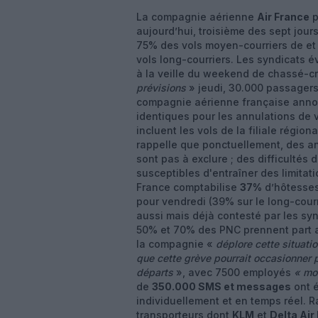
La compagnie aérienne
Air France
p
aujourd’hui, troisième des sept jour
75% des vols moyen-courriers de et 
vols long-courriers. Les syndicats
à la veille du weekend de chassé-cr
prévisions
» jeudi, 30.000 passagers 
compagnie aérienne française annonc
identiques pour les annulations de 
incluent les vols de la filiale région
rappelle que ponctuellement, des an
sont pas à exclure ; des difficulté
susceptibles d'entraîner des limitat
France comptabilise
37%
d’hôtesses 
pour vendredi (39% sur le long-courr
aussi mais déjà contesté par les sy
50% et 70% des PNC prennent part 
la compagnie «
déplore cette situati
que cette grève pourrait occasionner 
départs
», avec 7500 employés
« mo
de
350.000 SMS et messages
ont é
individuellement et en temps réel. 
transporteurs dont
KLM
et
Delta Air