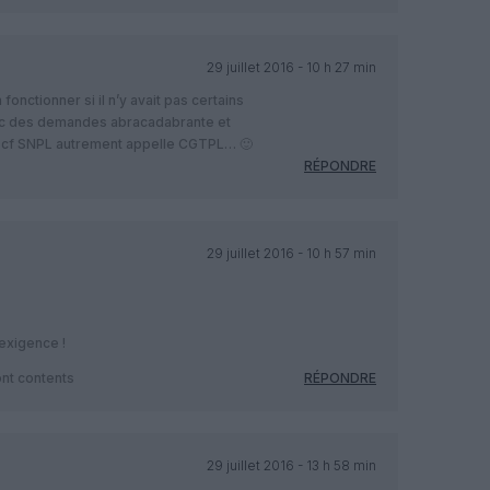
29 juillet 2016 - 10 h 27 min
onctionner si il n’y avait pas certains
vec des demandes abracadabrante et
life cf SNPL autrement appelle CGTPL… 🙂
RÉPONDRE
29 juillet 2016 - 10 h 57 min
exigence !
ont contents
RÉPONDRE
29 juillet 2016 - 13 h 58 min