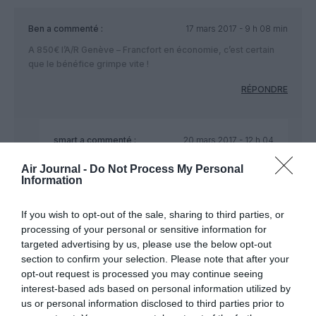
Ben
a commenté :
17 mars 2017 - 9 h 08 min
A 850€ l’A/R Genève – Francfort en économie, c’est certain
que le bénéfice grimpe vite !
RÉPONDRE
smart
a commenté :
20 mars 2017 - 12 h 04
min
Air Journal -
Do Not Process My Personal
Si vous n’êtes pas contente du prix proposé, il y a le
Information
train
If you wish to opt-out of the sale, sharing to third parties, or
RÉPONDRE
processing of your personal or sensitive information for
targeted advertising by us, please use the below opt-out
section to confirm your selection. Please note that after your
opt-out request is processed you may continue seeing
Jeremy
a commenté :
17 mars 2017 - 10 h 56 min
interest-based ads based on personal information utilized by
us or personal information disclosed to third parties prior to
Beaux résultats pour LH Group !