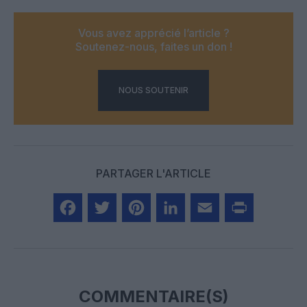
Vous avez apprécié l’article ?
Soutenez-nous, faites un don !
NOUS SOUTENIR
PARTAGER L'ARTICLE
Facebook
Twitter
Pinterest
LinkedIn
Email
Print
COMMENTAIRE(S)