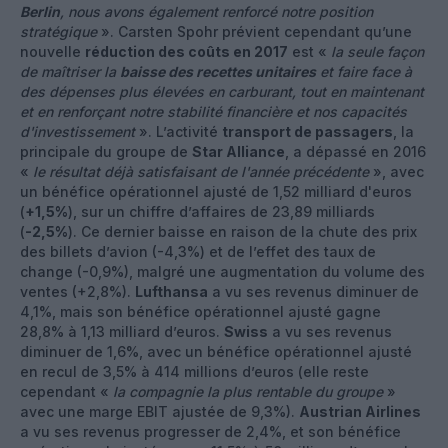
Berlin
, nous avons également renforcé notre position
stratégique
». Carsten Spohr prévient cependant qu’une
nouvelle
réduction des coûts en 2017
est «
la seule façon
de maîtriser la
baisse des recettes unitaires
et faire face à
des dépenses plus élevées en carburant, tout en maintenant
et en renforçant notre stabilité financière et nos capacités
d'investissement
». L’activité
transport de passagers
, la
principale du groupe de
Star Alliance
, a dépassé en 2016
«
le résultat déjà satisfaisant de l'année précédente
», avec
un bénéfice opérationnel ajusté de 1,52 milliard d'euros
(
+1,5%
), sur un chiffre d’affaires de 23,89 milliards
(
-2,5%
). Ce dernier baisse en raison de la chute des prix
des billets d’avion (-4,3%) et de l’effet des taux de
change (-0,9%), malgré une augmentation du volume des
ventes (+2,8%).
Lufthansa
a vu ses revenus diminuer de
4,1%, mais son bénéfice opérationnel ajusté gagne
28,8% à 1,13 milliard d’euros.
Swiss
a vu ses revenus
diminuer de 1,6%, avec un bénéfice opérationnel ajusté
en recul de 3,5% à 414 millions d’euros (elle reste
cependant «
la compagnie la plus rentable du groupe
»
avec une marge EBIT ajustée de 9,3%).
Austrian Airlines
a vu ses revenus progresser de 2,4%, et son bénéfice