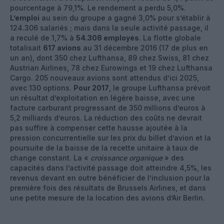
pourcentage à 79,1%. Le rendement a perdu 5,0%.
L’emploi
au sein du groupe a gagné 3,0% pour s’établir à
124.306 salariés ; mais dans la seule activité passage, il
a reculé de 1,7% à
54.308 employés
. La flotte globale
totalisait
617 avions
au 31 décembre 2016 (17 de plus en
un an), dont 350 chez Lufthansa, 89 chez Swiss, 81 chez
Austrian Airlines, 78 chez Eurowings et 19 chez Lufthansa
Cargo. 205 nouveaux avions sont attendus d’ici 2025,
avec 130 options.
Pour 2017
, le groupe Lufthansa prévoit
un résultat d’exploitation en légère baisse, avec une
facture carburant progressant de 350 millions d’euros à
5,2 milliards d’euros. La réduction des coûts ne devrait
pas suffire à compenser cette hausse ajoutée à la
pression concurrentielle sur les prix du billet d’avion et la
poursuite de la baisse de la recette unitaire à taux de
change constant. La «
croissance organique
» des
capacités dans l’activité passage doit atteindre 4,5%, les
revenus devant en outre bénéficier de l’inclusion pour la
première fois des résultats de Brussels Airlines, et dans
une petite mesure de la location des avions d’Air Berlin.