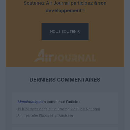
Soutenez Air Journal participez
à son
développement !
NOUS SOUTENIR
DERNIERS COMMENTAIRES
Mathématiques
a commenté l'article :
19 h 23 sans escale : le Boeing 777F de National
Airlines relie l’Écosse à l’Australie