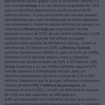
opérationnel ajusté gagne 11,5% à 58 millions d’euros. La
low cost
Eurowings
a vu ses revenus augmenter de 7,9%,
avec un bénéfice opérationnel ajusté en recul de 91
millions d’euros – «
plus de la moitié des lacunes peuvent
être attribuées aux coûts de démarrage et autres dépenses
non récurrentes
». Parmi les autres activités du groupe, on
retiendra
Lufthansa Cargo qui
a enregistré l’année
dernière un recul de 11,5% de son chiffre d’affaires à 2,08
milliards d’euros ; l’activité fret affiche une perte
opérationnelle ajustée de 50 millions d’euros, contre un
bénéfice de 74 millions en 2015.
Lufthansa Technik
(activité maintenance) affiche un gain de 0,9% du chiffre
d’affaires à 5,14 milliards d’euros, mais un bénéfice
opérationnel ajusté reculant de 9,5% à 411 millions.
LSG
Group
(catering) a vu son chiffre d’affaires gagner 5,7%
l’année dernière à 3,19 milliards d’euros, avec un
bénéfice opérationnel ajusté en hausse de 5,1% à 104
millions. Rappelons que le groupe Lufthansa a transporté
l’année dernière
109,7 millions de passagers
, un
nouveau record (+1,8%). Le trafic en RPK était en hausse
de 2,8% sur des capacités en SKO gagnant
4,6% principalement via l’utilisation de plus gros avions ;
le coefficient d’occupation moyen à reculé de 1,4 point de