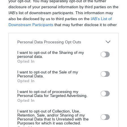
your opt-out. You may separately opt-out of the further
Investissements en recul de 300M et tréso dispo à 1,1 Ma…
disclosure of your personal information by third parties on the
Peut-être le moment de renouveller le produit J et
IAB’s list of downstream participants. This information may
d’améliorer les produits Y et W ?
also be disclosed by us to third parties on the
IAB’s List of
Downstream Participants
that may further disclose it to other
La config 2-2-2 sans accès privatif sur les nouveaux 359 a
third parties.
presque fait un tollé général lors de sa présentation… Même
si l’introduction des sièges full flat est récente, le produit
Personal Data Processing Opt Outs
global reste trop à la traine…
I want to opt-out of the Sharing of my
RÉPONDRE
personal data.
Opted In
I want to opt-out of the Sale of my
Sébastien
a commenté :
17 mars 2017 - 22 h 26 min
Personal Data.
Opted In
Comme souvent avec les allemands, leurs produits sont
souvent en dessous de la concurrence mais ils sont
I want to opt-out of processing my
d’excellents vendeurs à l’international (cf avec leur “Deutsch
Personal Data for Targeted Advertising.
Opted In
Qualität”). Et comme ils maitrisent bien les coûts général, ils
arrivent à trouver le “bon prix” pour plaire à tout le monde
I want to opt-out of Collection, Use,
Retention, Sale, and/or Sharing of my
RÉPONDRE
Personal Data that Is Unrelated with the
Purposes for which it was collected.