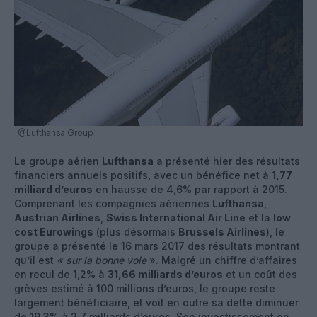
@Lufthansa Group
Le groupe aérien
Lufthansa
a présenté hier des résultats
financiers annuels positifs, avec un bénéfice net à 1
,77
milliard d’euros
en hausse de 4,6% par rapport à 2015.
Comprenant les compagnies aériennes
Lufthansa
,
Austrian Airlines
,
Swiss International Air Line
et la
low
cost Eurowings
(plus désormais
Brussels Airlines
), le
groupe a présenté le 16 mars 2017 des résultats montrant
qu’il est
« sur la bonne voie
». Malgré un chiffre d’affaires
en recul de 1,2% à
31,66 milliards d’euros
et un coût des
grèves estimé à 100 millions d’euros, le groupe reste
largement bénéficiaire, et voit en outre sa dette diminuer
de 19,3% à 2,7 milliards d’euros. Son investissement en