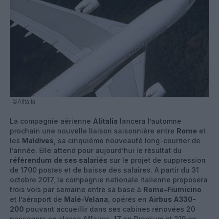
©Alitalia
La compagnie aérienne
Alitalia
lancera l’automne
prochain une nouvelle liaison saisonnière entre
Rome
et
les
Maldives
, sa cinquième nouveauté long-courrier de
l’année. Elle attend pour aujourd’hui le résultat du
référendum
de ses salariés
sur le projet de suppression
de 1700 postes et de baisse des salaires. A partir du 31
octobre 2017, la compagnie nationale italienne proposera
trois vols par semaine entre sa base à
Rome-Fiumicino
et l’aéroport de
Malé-Velana
, opérés en
Airbus A330-
200
pouvant accueillir dans ses cabines rénovées 20
passagers en classe Affaires, 17 en Premium et 219 en