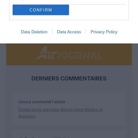
développement !
CONFIRM
NOUS SOUTENIR
Data Deletion
Data Access
Privacy Policy
DERNIERS COMMENTAIRES
Dave
a commenté l'article :
Flynas ouvre une ligne directe entre Médine et
Bruxelles