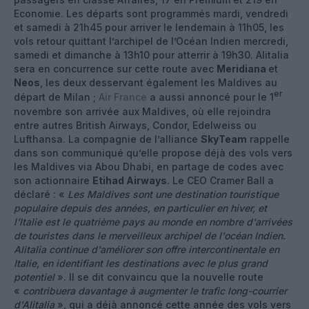
Economie. Les départs sont programmés mardi, vendredi
et samedi à 21h45 pour arriver le lendemain à 11h05, les
vols retour quittant l’archipel de l’Océan Indien mercredi,
samedi et dimanche à 13h10 pour atterrir à 19h30. Alitalia
sera en concurrence sur cette route avec
Meridiana
et
Neos
, les deux desservant également les Maldives au
er
départ de Milan ;
Air France
a aussi annoncé pour le 1
novembre son arrivée aux Maldives, où elle rejoindra
entre autres British Airways, Condor, Edelweiss ou
Lufthansa. La compagnie de l’alliance
SkyTeam
rappelle
dans son communiqué qu’elle propose déjà des vols vers
les Maldives via Abou Dhabi, en partage de codes avec
son actionnaire
Etihad Airways
. Le CEO Cramer Ball a
déclaré : «
Les Maldives sont une destination touristique
populaire depuis des années, en particulier en hiver, et
l'Italie est le quatrième pays au monde en nombre d'arrivées
de touristes dans le merveilleux archipel de l'océan Indien.
Alitalia continue d'améliorer son offre intercontinentale en
Italie, en identifiant les destinations avec le plus grand
potentiel
». Il se dit convaincu que la nouvelle route
«
contribuera davantage à augmenter le trafic long-courrier
d'Alitalia
», qui a déjà annoncé cette année des vols vers