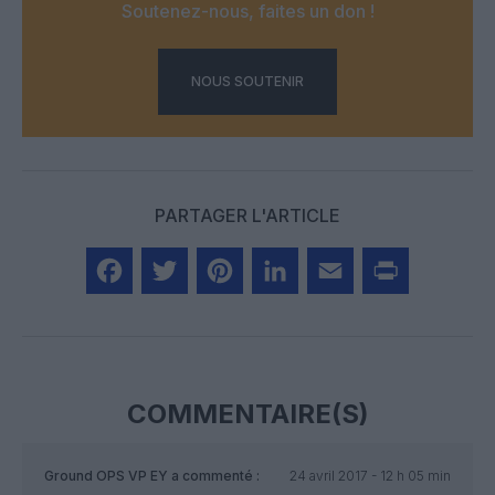
Soutenez-nous, faites un don !
NOUS SOUTENIR
PARTAGER L'ARTICLE
Facebook
Twitter
Pinterest
LinkedIn
Email
Print
COMMENTAIRE(S)
Ground OPS VP EY
a commenté :
24 avril 2017 - 12 h 05 min