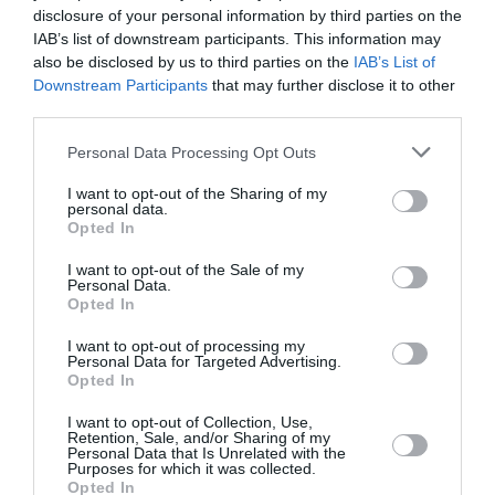
@ LSO : Exacte, j’ai inversé. Merci
disclosure of your personal information by third parties on the
IAB’s list of downstream participants. This information may
RÉPONDRE
also be disclosed by us to third parties on the
IAB’s List of
Downstream Participants
that may further disclose it to other
third parties.
Félix Maltchinski
a commenté :
28 avril 2017 - 3 h 24 min
Personal Data Processing Opt Outs
Alitalia doit aussi desservir Montréal.
I want to opt-out of the Sharing of my
personal data.
RÉPONDRE
Opted In
I want to opt-out of the Sale of my
Personal Data.
LAISSER UN COMMENTAIRE
Opted In
I want to opt-out of processing my
Personal Data for Targeted Advertising.
Opted In
FAIRE UN DON
I want to opt-out of Collection, Use,
Retention, Sale, and/or Sharing of my
Appel aux lecteurs !
Personal Data that Is Unrelated with the
Purposes for which it was collected.
Soutenez Air Journal participez
à son
Opted In