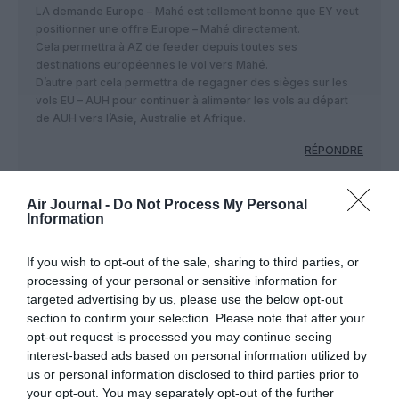
LA demande Europe – Mahé est tellement bonne que EY veut
positionner une offre Europe – Mahé directement.
Cela permettra à AZ de feeder depuis toutes ses
destinations européennes le vol vers Mahé.
D’autre part cela permettra de regagner des sièges sur les
vols EU – AUH pour continuer à alimenter les vols au départ
de AUH vers l’Asie, Australie et Afrique.
RÉPONDRE
Air Journal -
Do Not Process My Personal
LSO
a commenté :
24 avril 2017 - 12 h 19
Information
min
vous confondez mahé et malé.
If you wish to opt-out of the sale, sharing to third parties, or
processing of your personal or sensitive information for
RÉPONDRE
targeted advertising by us, please use the below opt-out
section to confirm your selection. Please note that after your
opt-out request is processed you may continue seeing
interest-based ads based on personal information utilized by
us or personal information disclosed to third parties prior to
Ground OPS VP EY
a commenté :
25 avril 2017 - 6 h 41 min
your opt-out. You may separately opt-out of the further