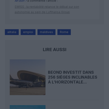
Ah Bon ?
a commenté l'article :
SWISS : la rentabilité relance le débat sur son
autonomie au sein de Lufthansa Group
alitalia
emploi
maldives
Rome
LIRE AUSSI
BEOND INVESTIT DANS
256 SIÈGES INCLINABLES
À L’HORIZONTALE...