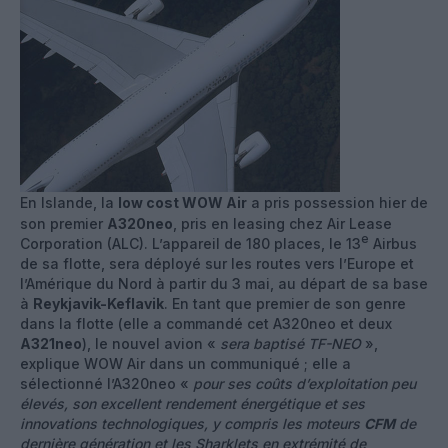
En Islande, la
low cost WOW Air
a pris possession hier de
son premier
A320neo
, pris en leasing chez Air Lease
e
Corporation (ALC). L’appareil de 180 places, le 13
Airbus
de sa flotte, sera déployé sur les routes vers l’Europe et
l’Amérique du Nord à partir du 3 mai, au départ de sa base
à
Reykjavik-Keflavik
. En tant que premier de son genre
dans la flotte (elle a commandé cet A320neo et deux
A321neo
), le nouvel avion «
sera baptisé TF-NEO
»,
explique WOW Air dans un communiqué ; elle a
sélectionné l’A320neo «
pour ses coûts d’exploitation peu
élevés, son excellent rendement énergétique et ses
innovations technologiques, y compris les moteurs
CFM
de
dernière génération et les Sharklets en extrémité de