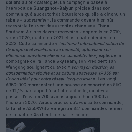
dollars
au prix catalogue. La compagnie basée à
l’aéroport de
Guangzhou-Baiyun
précise dans son
communiqué aux autorités boursières qu’elle a obtenu un
rabais «
substantiel
», la commande devant bien sûr
recevoir le feu vert des autorités chinoises. China
Southern Airlines devrait recevoir six appareils en 2019,
six en 2020, quatre en 2021 et les quatre derniers en
2022. Cette commande «
facilitera l’internationalisation de
l’entreprise et améliorera sa capacité, optimisant son
efficience opérationnelle et sa compétitivité
», explique la
compagnie de l’alliance
SkyTeam
, son Président Tan
Wangeng soulignant qu’avec «
son rayon d’action, sa
consommation réduite et sa cabine spacieuse, l’A350 est
l’avion idéal pour notre réseau long-courrier
». Les vingt
A350-900 représentent une hausse de capacité en SKO
de 12,1% par rapport à la flotte actuelle, qui devrait
passer d’environ 700 avions aujourd’hui à 1000 à
l’horizon 2020. Airbus précise qu’avec cette commande,
la famille A350XWB a enregistré 841 commandes fermes
de la part de 45 clients de par le monde.