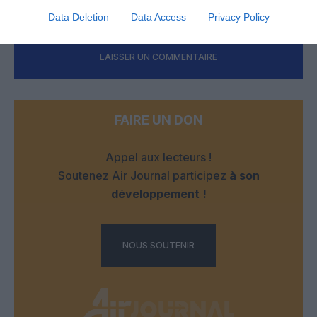
Data Deletion
Data Access
Privacy Policy
LAISSER UN COMMENTAIRE
FAIRE UN DON
Appel aux lecteurs !
Soutenez Air Journal participez
à son
développement !
NOUS SOUTENIR