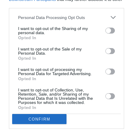
paquebot volant .
third parties.
RÉPONDRE
Personal Data Processing Opt Outs
I want to opt-out of the Sharing of my
personal data.
Pbe77
a commenté :
7 mai 2017 - 19 h 35
Opted In
min
I want to opt-out of the Sale of my
Il n’a jamais été question pour China Southern de
Personal Data.
Opted In
reprendre des A380
RÉPONDRE
I want to opt-out of processing my
Personal Data for Targeted Advertising.
Opted In
Alain45
a commenté :
19 mai 2017 - 10 h 03
I want to opt-out of Collection, Use,
Retention, Sale, and/or Sharing of my
min
Personal Data that Is Unrelated with the
Purposes for which it was collected.
Les A350 sont des 900 donc la plus plus petite
Opted In
capacité, donc rien à voir avec un A380 qui en
transporte presque deux fois plus !
CONFIRM
RÉPONDRE