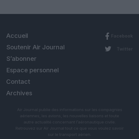
Accueil
Facebook
Soutenir Air Journal
Twitter
S’abonner
Espace personnel
Contact
Archives
Air Journal publie des informations sur les compagnies
aériennes, les avions, les nouvelles liaisons et toute
autre actualité concernant l’aéronautique civile.
Retrouvez sur Air Journal tout ce que vous voulez savoir
sur le transport aérien.