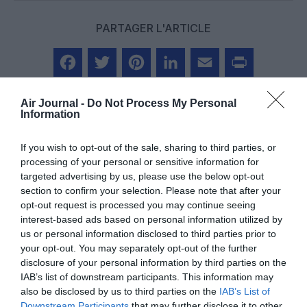
PARTAGER L'ARTICLE
Facebook
Twitter
Pinterest
LinkedIn
Email
Print
Air Journal -
Do Not Process My Personal
Information
COMMENTAIRE(S)
If you wish to opt-out of the sale, sharing to third parties, or
processing of your personal or sensitive information for
targeted advertising by us, please use the below opt-out
bencello
a commenté :
27 avril 2017 - 13 h 05 min
section to confirm your selection. Please note that after your
opt-out request is processed you may continue seeing
“avec des prévisions allant jusqu’à 20% d’ici 2020, grâce aux
interest-based ads based on personal information utilized by
améliorations prévues en cabine.” on parle donc bien de la
us or personal information disclosed to third parties prior to
consommation “par passager” et non pas par appareil
your opt-out. You may separately opt-out of the further
Est-ce à dire que la compagnie a -déjà- prévu de modifier
disclosure of your personal information by third parties on the
l’appareil qu’elle vient de recevoir.
IAB’s list of downstream participants. This information may
Quant à la commande de CS, si c’est une évidente bonne
also be disclosed by us to third parties on the
IAB’s List of
nouvelle pour Airbus, elle rend encore plus hypothétique une
Downstream Participants
that may further disclose it to other
commande d’A380 de la part du seul opérateur chinois de ce