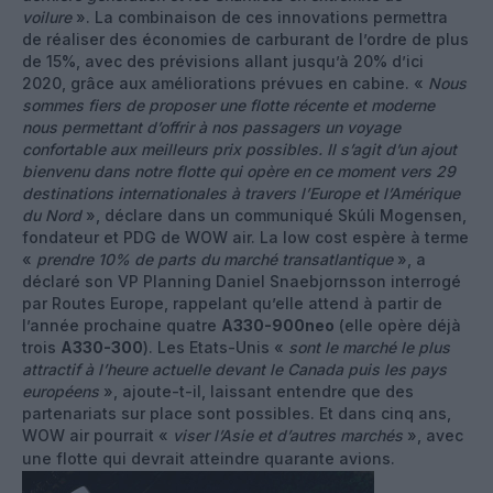
voilure
». La combinaison de ces innovations permettra
de réaliser des économies de carburant de l’ordre de plus
de 15%, avec des prévisions allant jusqu’à 20% d’ici
2020, grâce aux améliorations prévues en cabine. «
Nous
sommes fiers de proposer une flotte récente et moderne
nous permettant d’offrir à nos passagers un voyage
confortable aux meilleurs prix possibles. Il s’agit d’un ajout
bienvenu dans notre flotte qui opère en ce moment vers 29
destinations internationales à travers l’Europe et l’Amérique
du Nord
», déclare dans un communiqué Skúli Mogensen,
fondateur et PDG de WOW air. La low cost espère à terme
«
prendre 10% de parts du marché transatlantique
», a
déclaré son VP Planning Daniel Snaebjornsson interrogé
par Routes Europe, rappelant qu’elle attend à partir de
l’année prochaine quatre
A330-900neo
(elle opère déjà
trois
A330-300
). Les Etats-Unis «
sont le marché le plus
attractif à l’heure actuelle devant le Canada puis les pays
européens
», ajoute-t-il, laissant entendre que des
partenariats sur place sont possibles. Et dans cinq ans,
WOW air pourrait «
viser l’Asie et d’autres marchés
», avec
une flotte qui devrait atteindre quarante avions.