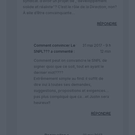
syndicat. d’avoir un projet de ,”développement
solide et réaliste”? C’est le rôle de la Direction, non?
À elle d’être convainquante…
RÉPONDRE
Comment convincer Le
31 mai 2017 - 9 h
SNPL???
a commenté :
12 min
Comment peut on convaincre le SNPL de
signer quoi que ce soit, tout en ayant le
dernier mot????
Extrêmement simple au find: il suffit de
dire oui à toutes ses demandes,
suggestions, propositions et exigences…
pas plus compliqué que ca…et Justin sera
heureux!!
RÉPONDRE