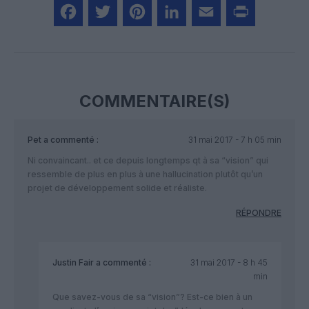
Facebook
Twitter
Pinterest
LinkedIn
Email
Print
COMMENTAIRE(S)
Pet
a commenté :
31 mai 2017 - 7 h 05 min
Ni convaincant.. et ce depuis longtemps qt à sa “vision” qui
ressemble de plus en plus à une hallucination plutôt qu’un
projet de développement solide et réaliste.
RÉPONDRE
Justin Fair
a commenté :
31 mai 2017 - 8 h 45
min
Que savez-vous de sa “vision”? Est-ce bien à un