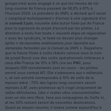
groupe s’est aussi engagé à ce que les heures de vol
long-courrier Air France passent de 58,6% à 61% à
l’horizon 2026. Le président du SNPL a déclaré qu’il serait
«
compliqué techniquement
» d’arriver à une signature d’ici
le
samedi 3 juin
, nouvelle date butoir fixée par Air France
pour la signature du projet d’accord par les pilotes. La
direction a exclu hier toute «
nouvelle étape de négociation
» avec les syndicats, le texte ne devant plus changer
après «
de nouvelles améliorations pour répondre aux
demandes formulées par le Conseil du SNPL
». Rappelons
que la future filiale à coûts réduits connue sous le nom
de projet Boost vise des coûts opérationnels inférieurs à
ceux d’Air France de 15% à 18% (via les
PNC
, pour
lesquels 500 recrutements sont en cours – les pilotes
seront sous contrat AF). Elle s’adressera aux « millenials
», et son activité correspondra à 10% de celle de la
maison-mère : 70% des lignes long-courriers seront
reprises à AF, avec promesse qu’il s’agit uniquement de
celles déficitaires, (des « routes ultra-concurrentielles
avec un mix vers l’Asie, face aux compagnies du Golfe »),
et les 30% restant seront de nouvelles destinations.
Quant au moyen-courrier, il visera comme aujourd’hui à