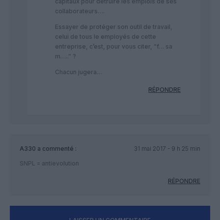
capitaux pour détruire les emplois de ses
collaborateurs….
Essayer de protéger son outil de travail,
celui de tous le employés de cette
entreprise, c’est, pour vous citer, “f… sa
m…..” ?
Chacun jugera…
RÉPONDRE
A330
a commenté :
31 mai 2017 - 9 h 25 min
SNPL = antievolution
RÉPONDRE