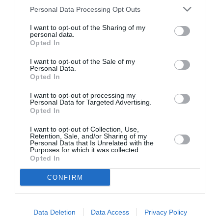
faire une idée précise… ) .
Personal Data Processing Opt Outs
Connaissez-vous seulement les
points acceptés et ceux qui
I want to opt-out of the Sharing of my
posent problème, et pourquoi,
personal data.
dans cette proposition d’
Opted In
accord… ( Ah zut, encore des
questions!)
I want to opt-out of the Sale of my
Personal Data.
Opted In
RÉPONDRE
I want to opt-out of processing my
Personal Data for Targeted Advertising.
Opted In
FSX-94
a commenté :
31 mai 2017 - 9 h
I want to opt-out of Collection, Use,
23 min
Retention, Sale, and/or Sharing of my
Personal Data that Is Unrelated with the
+10000 Justin Fair…
Purposes for which it was collected.
Opted In
RÉPONDRE
CONFIRM
Data Deletion
Data Access
Privacy Policy