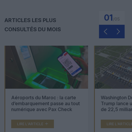
01
/
05
ARTICLES LES PLUS
CONSULTÉS DU MOIS
Aéroports du Maroc : la carte
Washington Du
d’embarquement passe au tout
Trump lance u
numérique avec Pax Check
de 22,5 millia
LIRE L'ARTICLE
LIRE L'ARTICL