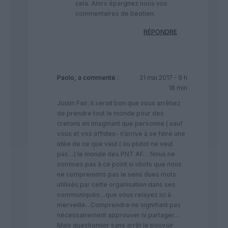
cela. Alors épargnez nous vos
commentaires de béotien.
RÉPONDRE
Paolo,
a commenté :
31 mai 2017 - 9 h
18 min
Justin Fair: il serait bon que vous arrêtiez
de prendre tout le monde pour des
cretons en imaginant que personne ( sauf
vous et vos affides- n’arrive à se faire une
idée de ce que veut ( ou plutot ne veut
pas…) le monde des PNT AF… Nous ne
sommes pas à ce point si idiots que nous
ne comprenions pas le sens dues mots
utilisés par cette organisation dans ses
communiqués…que vous relayez ici à
merveille…Comprendre ne signifiant pas
nécessairement approuver ni partager…
Mais questionner sans arrêt le pouvoir