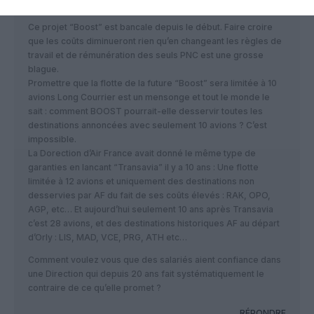
FlySSC
a commenté :
31 mai 2017 - 9 h 02 min
Ce projet “Boost” est bancale depuis le début. Faire croire
que les coûts diminueront rien qu’en changeant les règles de
travail et de rémunération des seuls PNC est une grosse
blague.
Promettre que la flotte de la future “Boost” sera limitée à 10
avions Long Courrier est un mensonge et tout le monde le
sait : comment BOOST pourrait-elle desservir toutes les
destinations annoncées avec seulement 10 avions ? C’est
impossible.
La Dorection d’Air France avait donné le même type de
garanties en lancant “Transavia” il y a 10 ans : Une flotte
limitée à 12 avions et uniquement des destinations non
desservies par AF du fait de ses coûts élevés : RAK, OPO,
AGP, etc… Et aujourd’hui seulement 10 ans après Transavia
c’est 28 avions, et des destinations historiques AF au départ
d’Orly : LIS, MAD, VCE, PRG, ATH etc…
Comment voulez vous que des salariés aient confiance dans
une Direction qui depuis 20 ans fait systématiquement le
contraire de ce qu’elle promet ?
RÉPONDRE