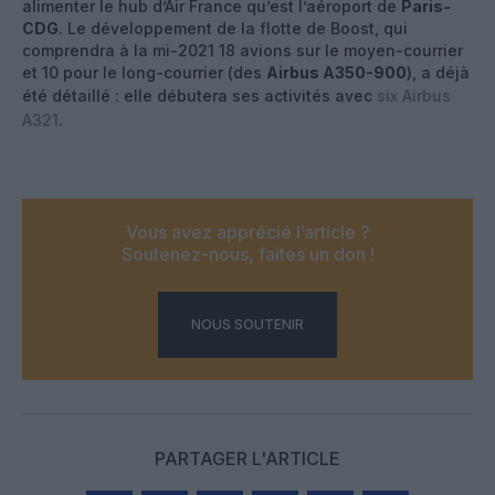
alimenter le hub d’Air France qu’est l’aéroport de
Paris-
CDG
. Le développement de la flotte de Boost, qui
comprendra à la mi-2021 18 avions sur le moyen-courrier
et 10 pour le long-courrier (des
Airbus A350-900
), a déjà
été détaillé : elle débutera ses activités avec
six Airbus
A321
.
Vous avez apprécié l’article ?
Soutenez-nous, faites un don !
NOUS SOUTENIR
PARTAGER L'ARTICLE