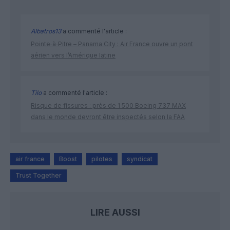
Albatros13
a commenté l'article :
Pointe‑à‑Pitre – Panama City : Air France ouvre un pont
aérien vers l’Amérique latine
Tilo
a commenté l'article :
Risque de fissures : près de 1 500 Boeing 737 MAX
dans le monde devront être inspectés selon la FAA
air france
Boost
pilotes
syndicat
Trust Together
LIRE AUSSI