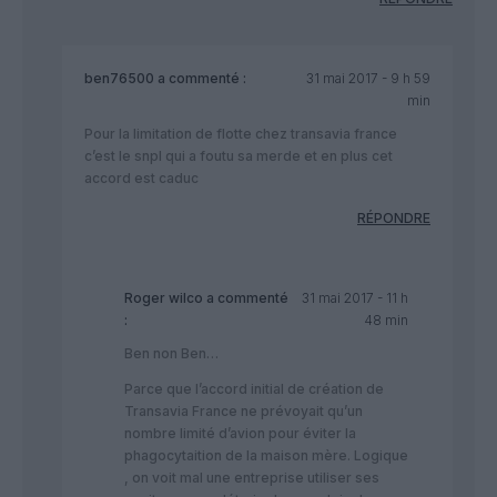
ben76500
a commenté :
31 mai 2017 - 9 h 59
min
Pour la limitation de flotte chez transavia france
c’est le snpl qui a foutu sa merde et en plus cet
accord est caduc
RÉPONDRE
Roger wilco
a commenté
31 mai 2017 - 11 h
:
48 min
Ben non Ben…
Parce que l’accord initial de création de
Transavia France ne prévoyait qu’un
nombre limité d’avion pour éviter la
phagocytaition de la maison mère. Logique
, on voit mal une entreprise utiliser ses