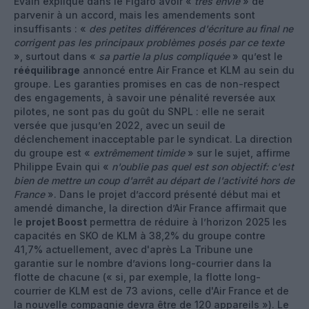
Evain explique dans le Figaro avoir «
très envie
» de
parvenir à un accord, mais les amendements sont
insuffisants : «
des petites différences d'écriture au final ne
corrigent pas les principaux problèmes posés par ce texte
», surtout dans «
sa partie la plus compliquée
» qu’est le
rééquilibrage
annoncé entre Air France et KLM au sein du
groupe. Les garanties promises en cas de non-respect
des engagements, à savoir une pénalité reversée aux
pilotes, ne sont pas du goût du SNPL : elle ne serait
versée que jusqu’en 2022, avec un seuil de
déclenchement inacceptable par le syndicat. La direction
du groupe est «
extrêmement timide
» sur le sujet, affirme
Philippe Evain qui «
n'oublie pas quel est son objectif: c'est
bien de mettre un coup d'arrêt au départ de l'activité hors de
France
». Dans le projet d’accord présenté début mai et
amendé dimanche, la direction d’Air France affirmait que
le
projet Boost
permettra de réduire à l’horizon 2025 les
capacités en SKO de KLM à 38,2% du groupe contre
41,7% actuellement, avec d'après La Tribune une
garantie sur le nombre d’avions long-courrier dans la
flotte de chacune (« si, par exemple, la flotte long-
courrier de KLM est de 73 avions, celle d'Air France et de
la nouvelle compagnie devra être de 120 appareils »). Le