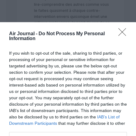
lire-comprendre des autres comme vous
le faites quasiment à chaque contre-
intervention envers quiconque émet une
critique sur la vision, le point de vue de ce
syndicat est particulièrement…unFAIR!!!!!
Air Journal -
Do Not Process My Personal
Information
RÉPONDRE
If you wish to opt-out of the sale, sharing to third parties, or
processing of your personal or sensitive information for
Justin Fair
a
31 mai 2017 -
targeted advertising by us, please use the below opt-out
commenté :
12 h 06 min
section to confirm your selection. Please note that after your
“Nous ne sommes pas à ce point
opt-out request is processed you may continue seeing
si idiots…”
interest-based ads based on personal information utilized by
Et les PNT non plus…Mais je
us or personal information disclosed to third parties prior to
persiste, vous n’avez
your opt-out. You may separately opt-out of the further
certainement pas tous les
disclosure of your personal information by third parties on the
éléments pour porter des
IAB’s list of downstream participants. This information may
jugements définitifs sur la
also be disclosed by us to third parties on the
IAB’s List of
“vision, le point de vue” ( quels
Downstream Participants
that may further disclose it to other
sont-ils d’ailleurs? J’ai
third parties.
personnellement du mal à me