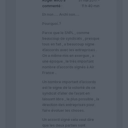
Roger wilco
a
31 mai 2017 -
commenté :
11 h 40 min
Eh non …. Archi non….
Pourquoi..?
Parce que le SNPL , comme
beaucoup de syndicats , presque
tous en fait , a beaucoup signe
d’accords avec les entreprises .
On a même mis en exergue , a
une époque , le très important
nombre d’accords signés à Air
France ..
Un nombre important d’accords
est le signe de la volonté de ce
syndicat d’aller de l’avant en
laissant libre , le plus possible , la
direction des entreprises pour
faire évoluer les choses.
Un accord signé cela veut dire
que les deux parties sont