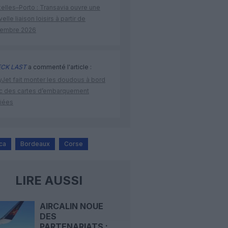
elles–Porto : Transavia ouvre une
elle liaison loisirs à partir de
embre 2026
CK LAST
a commenté l'article :
yJet fait monter les doudous à bord
c des cartes d’embarquement
iées
ca
Bordeaux
Corse
LIRE AUSSI
AIRCALIN NOUE
DES
PARTENARIATS :