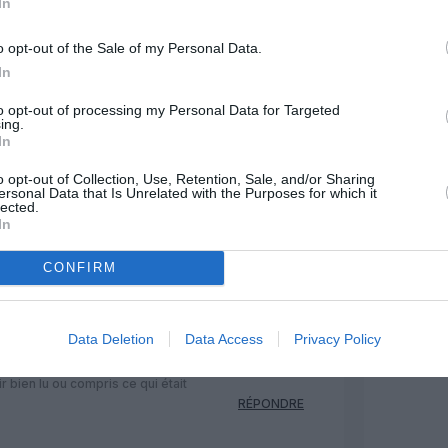
In
12 juin 2017 - 19 h 23 min
o opt-out of the Sale of my Personal Data.
 Toulon en juillet et août. Trop de
In
RÉPONDRE
to opt-out of processing my Personal Data for Targeted
ing.
In
13 juin 2017 - 7 h 40 min
o opt-out of Collection, Use, Retention, Sale, and/or Sharing
l AJACCIO TOULON HIER en ATR72,
ersonal Data that Is Unrelated with the Purposes for which it
lected.
😉
RÉPONDRE
In
CONFIRM
 vous meme!!!
a
13 juin 2017 - 9 h 10 min
llet et août..
Data Deletion
Data Access
Privacy Policy
 hier, soit en juin…
r bien lu ou compris ce qui était
RÉPONDRE