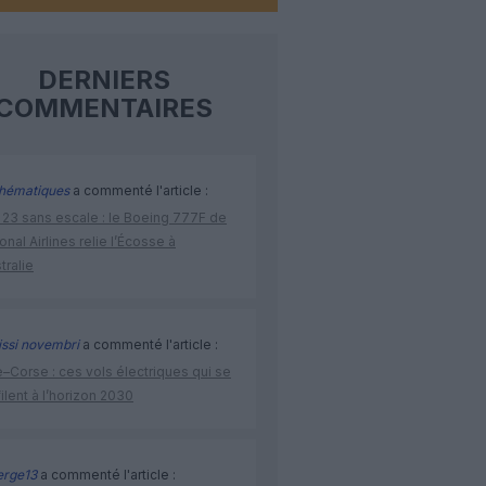
DERNIERS
COMMENTAIRES
hématiques
a commenté l'article :
 23 sans escale : le Boeing 777F de
onal Airlines relie l’Écosse à
stralie
issi novembri
a commenté l'article :
–Corse : ces vols électriques qui se
ilent à l’horizon 2030
rge13
a commenté l'article :