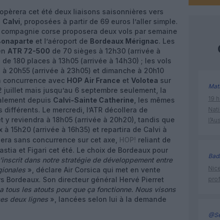
opèrera cet été deux liaisons saisonnières vers
e
Calvi
, proposées à partir de 69 euros l’aller simple.
la compagnie corse proposera deux vols par semaine
Bonaparte
et l’aéroport de
Bordeaux Mérignac
. Les
en
ATR 72-500
de 70 sièges à 12h30 (arrivée à
0
de 180 places à 13h05 (arrivée à 14h30) ; les vols
i à 20h55 (arrivée à 23h05) et dimanche à 20h10
 en concurrence avec
HOP Air France
et
Volotea
sur
Mat
 juillet mais jusqu’au 6 septembre seulement, la
19 h
lement depuis
Calvi-Sainte Catherine
, les mêmes
 différents. Le mercredi, l’ATR décollera de
Nati
t y reviendra à 18h05 (arrivée à 20h20), tandis que
l’Au
 à 15h20 (arrivée à 16h35) et repartira de Calvi à
 sera sans concurrence sur cet axe,
HOP!
reliant de
stia et Figari cet été. Le choix de Bordeaux pour
Bad
’inscrit dans notre stratégie de développement entre
Nice
gionales
», déclare Air Corsica qui met en vente
rs Bordeaux. Son directeur général Hervé Pierret
prof
a tous les atouts pour que ça fonctionne. Nous visons
es deux lignes
», lancées selon lui à la demande
@Se