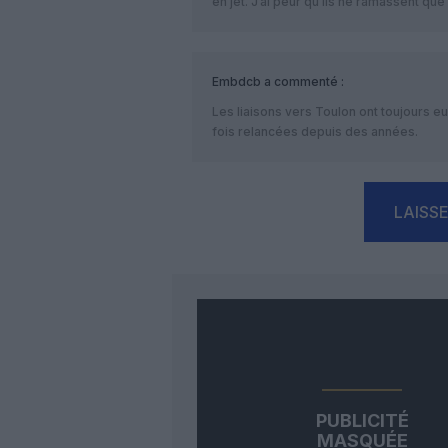
en jet. J’ai peur qu’ils ne ramassent qu
Embdcb
a commenté :
Les liaisons vers Toulon ont toujours eu
fois relancées depuis des années.
LAISS
PUBLICITÉ
MASQUÉE