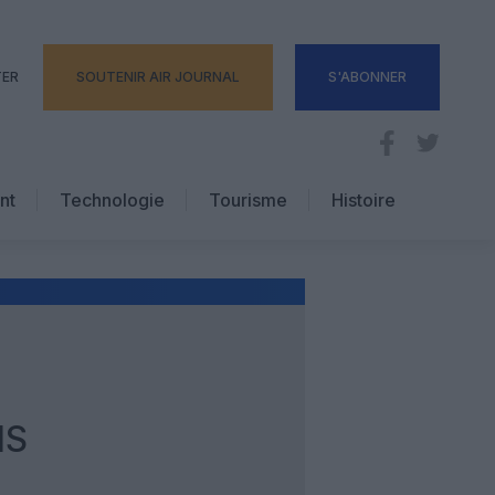
TER
SOUTENIR AIR JOURNAL
S'ABONNER
nt
Technologie
Tourisme
Histoire
Pratique
Hôtellerie
Voyages d’affaires
IS