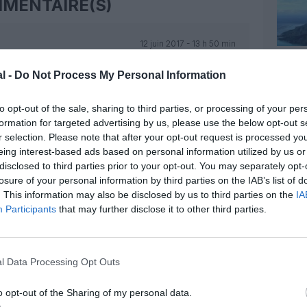
MENTAIRE(S)
12 juin 2017 - 13 h 50 min
currence, mais vous oubliez que Volotea
l -
Do Not Process My Personal Information
avec meme deux vols par jour cet été.
 semaine !
RÉPONDRE
to opt-out of the sale, sharing to third parties, or processing of your per
formation for targeted advertising by us, please use the below opt-out s
r selection. Please note that after your opt-out request is processed y
12 juin 2017 - 15 h 47 min
eing interest-based ads based on personal information utilized by us or
sica sera en concurrence avec Hop et
disclosed to third parties prior to your opt-out. You may separately opt-
 plus?
RÉPONDRE
losure of your personal information by third parties on the IAB’s list of
. This information may also be disclosed by us to third parties on the
IA
Participants
that may further disclose it to other third parties.
12 juin 2017 - 15 h 48 min
l Data Processing Opt Outs
D , entre autres , il y a quelques années
RÉPONDRE
o opt-out of the Sharing of my personal data.