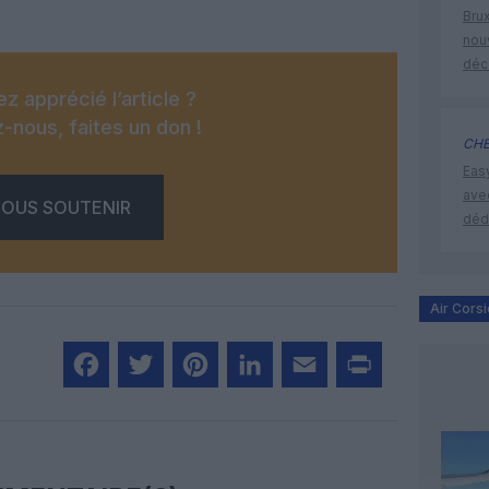
Brux
nouv
déc
z apprécié l’article ?
-nous, faites un don !
CHE
Eas
ave
OUS SOUTENIR
déd
Air Corsi
Facebook
Twitter
Pinterest
LinkedIn
Email
Print