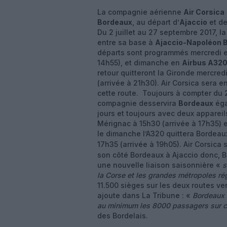
La compagnie aérienne
Air Corsica
Bordeaux
, au départ d’
Ajaccio
et d
Du 2 juillet au 27 septembre 2017, 
entre sa base à
Ajaccio-Napoléon 
départs sont programmés mercredi 
14h55), et dimanche en
Airbus A32
retour quitteront la Gironde mercred
(arrivée à 21h30). Air Corsica sera
cette route. Toujours à compter du 2
compagnie desservira
Bordeaux
éga
jours et toujours avec deux appareils
Mérignac à 15h30 (arrivée à 17h35) e
le dimanche l’A320 quittera Bordeaux
17h35 (arrivée à 19h05). Air Corsica
son côté Bordeaux à Ajaccio donc, Ba
une nouvelle liaison saisonnière «
s
la Corse et les grandes métropoles ré
11.500 sièges sur les deux routes ve
ajoute dans La Tribune : «
Bordeaux 
au minimum les 8000 passagers sur c
des Bordelais.