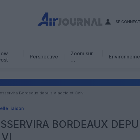
SE CONNEC
Low
Zoom sur
Perspective
Environneme
cost
…
Edito
En chiffres
Avis d’expert
desservira Bordeaux depuis Ajaccio et Calvi
AJ Académie
lle liaison
Vidéo
ESSERVIRA BORDEAUX DEPU
LVI