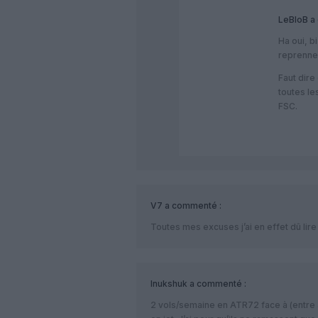
LeBloB
a 
Ha oui, bi
reprenne
Faut dire
toutes le
FSC.
V7
a commenté :
Toutes mes excuses j’ai en effet dû lire 
Inukshuk
a commenté :
2 vols/semaine en ATR72 face à (entre a