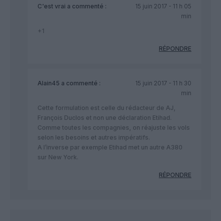
C'est vrai
a commenté :
15 juin 2017 - 11 h 05
min
+1
RÉPONDRE
Alain45
a commenté :
15 juin 2017 - 11 h 30
min
Cette formulation est celle du rédacteur de AJ,
François Duclos et non une déclaration Etihad.
Comme toutes les compagnies, on réajuste les vols
selon les besoins et autres impératifs.
A l’inverse par exemple Etihad met un autre A380
sur New York.
RÉPONDRE