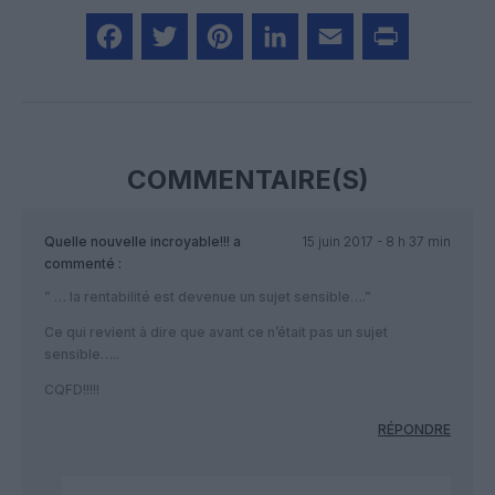
Facebook
Twitter
Pinterest
LinkedIn
Email
Print
COMMENTAIRE(S)
Quelle nouvelle incroyable!!!
a
15 juin 2017 - 8 h 37 min
commenté :
” … la rentabilité est devenue un sujet sensible….”
Ce qui revient à dire que avant ce n’était pas un sujet
sensible…..
CQFD!!!!!
RÉPONDRE