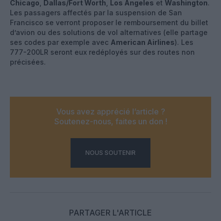
Chicago
,
Dallas/Fort Worth
,
Los Angeles
et
Washington
.
Les passagers affectés par la suspension de San
Francisco se verront proposer le remboursement du billet
d’avion ou des solutions de vol alternatives (elle partage
ses codes par exemple avec
American Airlines
). Les
777-200LR seront eux redéployés sur des routes non
précisées.
Vous avez apprécié l’article ?
Soutenez-nous, faites un don !
NOUS SOUTENIR
PARTAGER L'ARTICLE