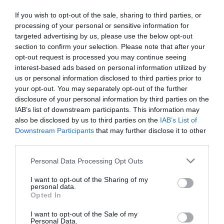
Londres Paris Amsterdam Bruxelles sont aussi dans
If you wish to opt-out of the sale, sharing to third parties, or
un périmètre très restreint ! Pas le seul facteur à
processing of your personal or sensitive information for
prendre en compte !
targeted advertising by us, please use the below opt-out
Le nombre de passagers de ces 3 compagnies est
section to confirm your selection. Please note that after your
sans cesse en augmentation !
opt-out request is processed you may continue seeing
Il est certain qu’une destination comme SF depuis
interest-based ads based on personal information utilized by
AUH n’a pas du tout le même intérêt que les vols
us or personal information disclosed to third parties prior to
depuis l’Europe (TOUS les grands aéroports
your opt-out. You may separately opt-out of the further
européens sans exception sont desservis) vers
disclosure of your personal information by third parties on the
l’Asie, l’Australie, Afrique EST qui évidemment
IAB’s list of downstream participants. This information may
représentent largement plus de clientèle !
also be disclosed by us to third parties on the
IAB’s List of
Downstream Participants
that may further disclose it to other
RÉPONDRE
third parties.
Personal Data Processing Opt Outs
lolo66
a commenté :
16 juin 2017 - 0 h
29 min
I want to opt-out of the Sharing of my
personal data.
Oui mais l’UE c’est plus de 500 millions
Opted In
d’habitants, alors que les pays arabes (du
golfe) seulement 43 millions !
I want to opt-out of the Sale of my
Personal Data.