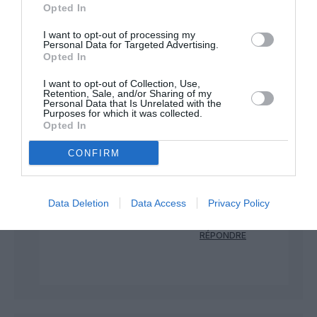
Opted In
RÉPONDRE
I want to opt-out of processing my
Personal Data for Targeted Advertising.
Opted In
Alain45
a
16 juin 2017 -
commenté :
13 h 20 min
I want to opt-out of Collection, Use,
Retention, Sale, and/or Sharing of my
Rien à voir, il est évident que les
Personal Data that Is Unrelated with the
3 pays du Golfe ne sont pas des
Purposes for which it was collected.
destinations finales MAJEURES,
Opted In
tout le monde le sait bien, mais
CONFIRM
des hubs desservant notamment
l’Asie (non pas 500 millions
d’habitants seulement) mais à
près de 3 milliards ! (Chine, Inde,
Data Deletion
Data Access
Privacy Policy
Indonésie, Japon, etc..etc…)
RÉPONDRE