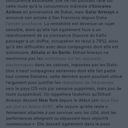
concurrence exacerbée. Elle ne fait pourtant face sur
cette route qu’à la concurrence indirecte d’
Emirates
Airlines
en provenance de Dubaï, mais
Qatar Airways
a
annoncé son arrivée à San Francisco depuis Doha
l’année prochaine
. La rentabilité est devenue un sujet
sensible, alors qu'elle fait également face à un
ralentissement de sa croissance (hausse du trafic
passager à un chiffre, occupation en recul à 79%), ainsi
qu'à des difficultés avec deux compagnies dont elle est
actionnaire,
Alitalia
et
Air Berlin
. Etihad Airways ne
mentionne pas les
restrictions sur les appareils
électroniques
dans les cabines, imposées par les Etats-
Unis à neuf compagnies aériennes dont elle fait partie
tout comme Emirates, cette dernière ayant pourtant utilisé
l’argument pour justifier les
réductions de fréquences
vers le pays (25 vols par semaine supprimés, mais pas de
route suspendue). On rappellera toutefois qu’Etihad
Airways dessert
New York
depuis le début juin
deux fois
par jour en Airbus A380
; elle assure qu’elle reste «
fermement attachée à ses services vers les USA, dont les
performances atteignent ou dépassent leurs objectifs
commerciaux
». Elle dessert également dans le pays