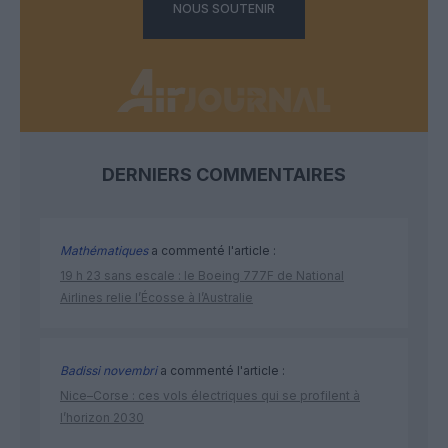
NOUS SOUTENIR
DERNIERS COMMENTAIRES
Mathématiques
a commenté l'article :
19 h 23 sans escale : le Boeing 777F de National
Airlines relie l’Écosse à l’Australie
Badissi novembri
a commenté l'article :
Nice–Corse : ces vols électriques qui se profilent à
l’horizon 2030