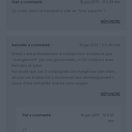
Gian
a commenté :
15 juin 2017 - 11 h 23 min
Ça coûte chère le transport a vide du “luxe superflu”!
RÉPONDRE
bencello
a commenté :
15 juin 2017 - 11 h 40 min
Etihad a été probablement le transporteur soutenu le plus
“aveuglement” par ses gouvernants, si l’on compare avec
Emirates et Qatar.
Nul doute que ces 3 compagnies ont mangé leur pain blanc,
en tout cas évalueront à dorénavant leur développement à
l’aune d’une rentabilité avérée voire exigée.
RÉPONDRE
Pet
a commenté :
15 juin 2017 - 12 h 25
min
+1