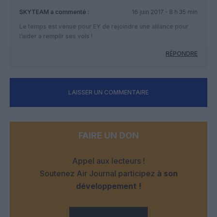
SKYTEAM
a commenté :
16 juin 2017 - 8 h 35 min
Le temps est venue pour EY de rejoindre une alliance pour
l’aider a remplir ses vols !
RÉPONDRE
LAISSER UN COMMENTAIRE
FAIRE UN DON
Appel aux lecteurs !
Soutenez Air Journal participez
à son
développement !