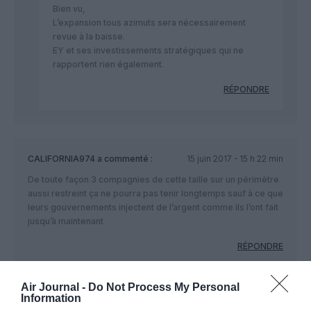
Bien vu,
L’expansion tous azimuts sera nécessairement
revue à la baisse.
EY et ses investissements stratégiques qui ne
rapportent rien également.
RÉPONDRE
CALIFORNIA974
a commenté :
15 juin 2017 - 15 h 22 min
De toute façon 3 compagnies de cette taille sur un périmètre
aussi restreint ça ne pourra pas tenir longtemps sauf à ce que
leurs gouvernements injectent de l’argent comme ils l’ont fait
jusqu’à maintenant
RÉPONDRE
Air Journal -
Do Not Process My Personal
Alain45
a commenté :
15 juin 2017 - 19 h 09
Information
min