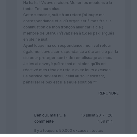
Ha ha ha ! Vs avez raison. Mener les moutons à la
tonte. Toujours plus.
Cette semaine, suite à un retard j’ai loupé ma
correspondance et ai dû organiser à mes frais la
continuation de mon tronçon aller car la cie (
membre de StarAl) n’avait rien à f..des pax largués
en pleine nuit.
Ayant loupé ma correspondance, mon vol retour
également avec correspondance a été annulé par la
cie pour protéger son tx de remplissage au max.
Je les ai envoyé paître tant et si bien qu’ils ont
réactivé mes résa de retour avec leurs excuses.
Le service devient nul, celui au sol inexistant,
pénaliser le pax est il la seule solution ??
RÉPONDRE
Ben oui, mais"...
a
16 juillet 2017 - 20
commenté :
h 59 min
Il y a toujours 50.000 excuses , toutes
aussi sincères les unes que les autres, qui