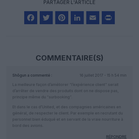
PARTAGER L'ARTICLE
Facebook
Twitter
Pinterest
LinkedIn
Email
Print
COMMENTAIRE(S)
Shôgun
a commenté :
16 juillet 2017 - 15 h 54 min
La meilleure façon d’améliorer “l’expérience client” serait
d’arrêter de vendre des produits dont on ne dispose pas,
principe même du “surbooking”.
Et dans le cas d’United, et des compagnies américaines en
général, de respecter le client. Par exemple en recrutant du
personnel bien éduqué et en servant de la vraie nourriture à
bord des avions.
RÉPONDRE