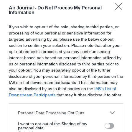
expliquent que ce n’est pas, jamais, la
Air Journal -
Do Not Process My Personal
faute du client s’il n’est pas là pour son
Information
vol…et elles sont probablement vraies
dans l’immense majorité des cas…Donc,
If you wish to opt-out of the sale, sharing to third parties, or
actions le fait que ces vols loupes le sont
processing of your personal or sensitive information for
contre le gre des voyageurs..et que ce
targeted advertising by us, please use the below opt-out
n’est pas leur faute…
section to confirm your selection. Please note that after your
Ayant dit cela une question s’impose: ce
opt-out request is processed you may continue seeing
n’est pas votre faute, soit!!!, mais est ce
interest-based ads based on personal information utilized by
celle de la compagnie.???
us or personal information disclosed to third parties prior to
Non? Pourtant, dans ce systeme, c’est elle
your opt-out. You may separately opt-out of the further
qui en supporte les conséquences..et voit
partir ses avions avec des sièges vides…
disclosure of your personal information by third parties on the
et en plus doit retrouver un autre Siege sur
IAB’s list of downstream participants. This information may
un autre vol…Alors la question suivante
also be disclosed by us to third parties on the
IAB’s List of
s’impose: pourquoi serait ce à la
Downstream Participants
that may further disclose it to other
compagnie de supporter le coût financier
third parties.
de vos vols loupes??
Personal Data Processing Opt Outs
RÉPONDRE
I want to opt-out of the Sharing of my
personal data.