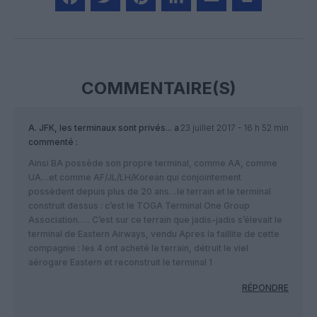
Facebook
Twitter
Pinterest
LinkedIn
Email
Print
COMMENTAIRE(S)
A. JFK, les terminaux sont privés...
a
23 juillet 2017 - 16 h 52 min
commenté :
Ainsi BA possède son propre terminal, comme AA, comme
UA…et comme AF/JL/LH/Korean qui conjointement
possèdent depuis plus de 20 ans…le terrain et le terminal
construit dessus : c’est le TOGA Terminal One Group
Association….. C’est sur ce terrain que jadis-jadis s’élevait le
terminal de Eastern Airways, vendu Apres la faillite de cette
compagnie : les 4 ont acheté le terrain, détruit le viel
aérogare Eastern et reconstruit le terminal 1
RÉPONDRE