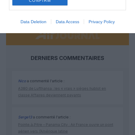
CONFIRM
NOUS SOUTENIR
Data Deletion
Data Access
Privacy Policy
DERNIERS COMMENTAIRES
Nico
a commenté l'article :
A380 de Lufthansa : les « vrais » sièges hublot en
classe Affaires deviennent payants
Serge13
a commenté l'article :
Pointe‑à‑Pitre – Panama City : Air France ouvre un pont
aérien vers l’Amérique latine