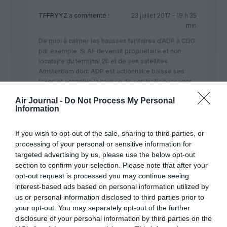
TFFRYYZ
a commenté :
23 juillet 2017 - 19 h 35
min
De quoi à calmer les hausses tarifaires d’ADP à CDG
par exemple. Si AF devenait propriétaire et non
locataire du terminal 2E et de ses satellites.
Amsterdam dont ADP est actionnaire baisse ses
taxes et accentue la hausse de son trafic passager
qui est passée en 2016 devant Francfort et Istanbul
Air Journal -
Do Not Process My Personal
Stallone CDG désormais.
Information
A voir si le gouvernement privatisera ou pas ADP. J
ente que les américains ne privatisent pas leurs
aéroports qui sont associés à leurs ports et
If you wish to opt-out of the sale, sharing to third parties, or
financent par l’impôt le coût de certaines taxes
processing of your personal or sensitive information for
aériennes comme nous le faisons dans le
targeted advertising by us, please use the below opt-out
ferroviaire. Si le coût de la sécurité dans le
section to confirm your selection. Please note that after your
ferroviaire était répercuté dans le prix des trains
opt-out request is processed you may continue seeing
comme c’est le cas dans l’aérien, ce dernier serait
interest-based ads based on personal information utilized by
plus compétitif.
us or personal information disclosed to third parties prior to
Tôt ou tard le Conseil constitutionnel saisit pourrait
your opt-out. You may separately opt-out of the further
aligner le ferroviaire sur l’aérien ou l’inverse au non
disclosure of your personal information by third parties on the
de la rupture d’égalité devant les charges publiques.