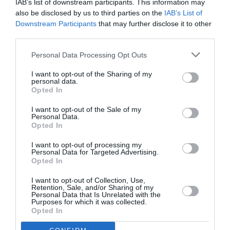
IAB’s list of downstream participants. This information may
Laurent Magnin que faîtes vous sur le plan judiciaire
also be disclosed by us to third parties on the
IAB’s List of
à part crier, vous qui avez lors du dernier air show
Downstream Participants
that may further disclose it to other
parisien interpellé ADP sur ses hausses de taxe
third parties.
année après année contrairement aux Néerlandais.
Personal Data Processing Opt Outs
RÉPONDRE
I want to opt-out of the Sharing of my
personal data.
Opted In
LAISSER UN COMMENTAIRE
I want to opt-out of the Sale of my
Personal Data.
Opted In
I want to opt-out of processing my
FAIRE UN DON
Personal Data for Targeted Advertising.
Opted In
Appel aux lecteurs !
I want to opt-out of Collection, Use,
Retention, Sale, and/or Sharing of my
Soutenez Air Journal participez
à son
Personal Data that Is Unrelated with the
Purposes for which it was collected.
développement !
Opted In