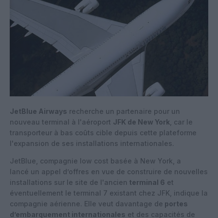
JetBlue Airways
recherche un partenaire pour un
nouveau terminal à l'aéroport
JFK de New York
, car le
transporteur à bas coûts cible depuis cette plateforme
l'expansion de ses installations internationales.
JetBlue, compagnie low cost basée à New York, a
lancé un appel d’offres en vue de construire de nouvelles
installations sur le site de l'ancien
terminal 6
et
éventuellement le terminal 7 existant chez JFK, indique la
compagnie aérienne. Elle veut davantage de
portes
d’embarquement internationales
et des capacités de